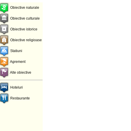
Obiective naturale
Obiective culturale
Obiective istorice
Obiective religioase
Statiuni
Agrement
Alte obiective
Hoteluri
Restaurante