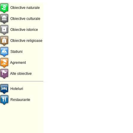
Obiective naturale
Obiective culturale
Obiective istorice
Obiective religioase
Statiuni
Agrement
Alte obiective
Hoteluri
Restaurante