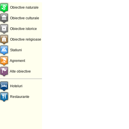
Obiective naturale
Obiective culturale
Obiective istorice
Obiective religioase
Statiuni
Agrement
Alte obiective
Hoteluri
Restaurante