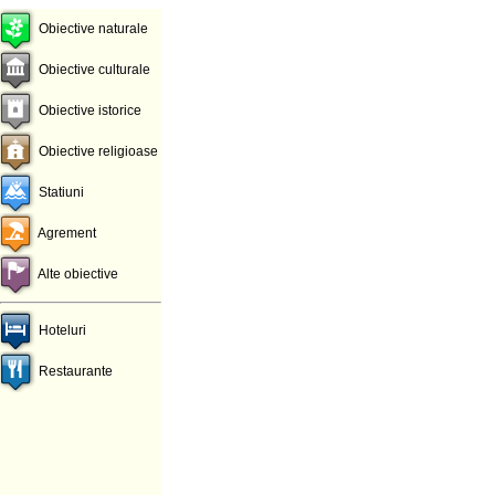
Obiective naturale
Obiective culturale
Obiective istorice
Obiective religioase
Statiuni
Agrement
Alte obiective
Hoteluri
Restaurante