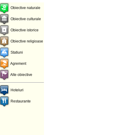
Obiective naturale
Obiective culturale
Obiective istorice
Obiective religioase
Statiuni
Agrement
Alte obiective
Hoteluri
Restaurante