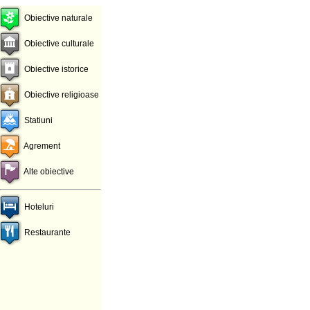
Obiective naturale
Obiective culturale
Obiective istorice
Obiective religioase
Statiuni
Agrement
Alte obiective
Hoteluri
Restaurante