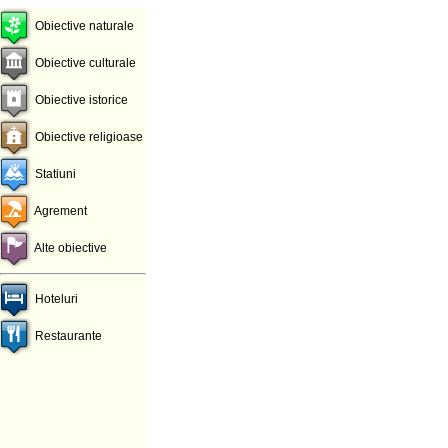
Obiective naturale
Obiective culturale
Obiective istorice
Obiective religioase
Statiuni
Agrement
Alte obiective
Hoteluri
Restaurante