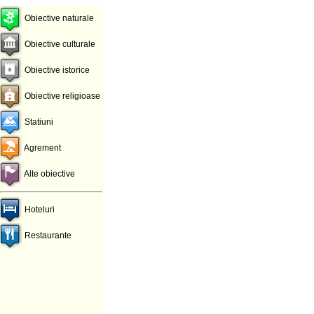
Obiective naturale
Obiective culturale
Obiective istorice
Obiective religioase
Statiuni
Agrement
Alte obiective
Hoteluri
Restaurante