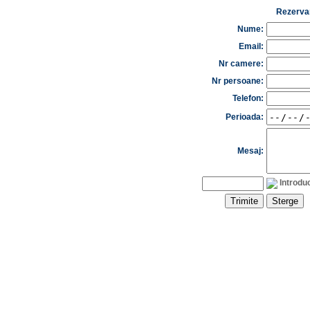
Rezerva
Nume:
Email:
Nr camere:
Nr persoane:
Telefon:
Perioada:
Mesaj:
Introdu