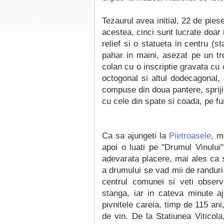
Tezaurul avea initial, 22 de pies
acestea, cinci sunt lucrate doar 
relief si o statueta in centru (
pahar in maini, asezat pe un tr
colan cu o inscriptie gravata cu
octogonal si altul dodecagonal, 
compuse din doua pantere, sprijin
cu cele din spate si coada, pe fu
Ca sa ajungeti la
Pietroasele
, m
apoi o luati pe "Drumul Vinului
adevarata placere, mai ales ca 
a drumului se vad mii de randuri 
centrul comunei si veti observa
stanga, iar in cateva minute aj
pivnitele careia, timp de 115 ani
de vin. De la Statiunea Viticola