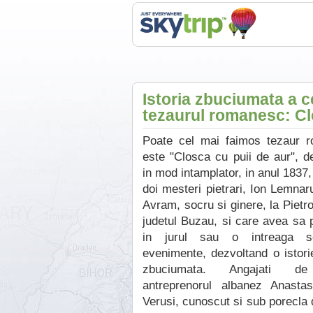
Istoria zbuciumata a c
tezaurul romanesc: Cl
Poate cel mai faimos tezaur 
este "Closca cu puii de aur", d
in mod intamplator, in anul 1837,
doi mesteri pietrari, Ion Lemnar
Avram, socru si ginere, la Pietro
judetul Buzau, si care avea sa
in jurul sau o intreaga s
evenimente, dezvoltand o istori
zbuciumata. Angajati d
antreprenorul albanez Anasta
Verusi, cunoscut si sub porecla 