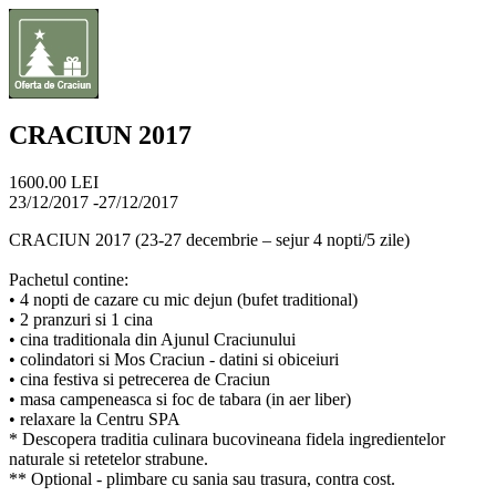
CRACIUN 2017
1600.00 LEI
23/12/2017 -27/12/2017
CRACIUN 2017 (23-27 decembrie – sejur 4 nopti/5 zile)
Pachetul contine:
• 4 nopti de cazare cu mic dejun (bufet traditional)
• 2 pranzuri si 1 cina
• cina traditionala din Ajunul Craciunului
• colindatori si Mos Craciun - datini si obiceiuri
• cina festiva si petrecerea de Craciun
• masa campeneasca si foc de tabara (in aer liber)
• relaxare la Centru SPA
* Descopera traditia culinara bucovineana fidela ingredientelor
naturale si retetelor strabune.
** Optional - plimbare cu sania sau trasura, contra cost.