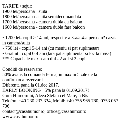
TARIFE / sejur:
1900 lei/persoana - suita
1800 lei/persoana - suita semidecomandata
1700 lei/persoana - camera dubla cu balcon
1600 lei/persoana - camera dubla fara balcon
• 1200 lei- copil > 14 ani, respectiv a 3-a/a 4-a persoan? cazata
in camera/suita
• 750 lei - copil 5-14 ani (cu meniu si pat suplimetar)
• Gratuit - copil 0-4 ani (fara pat suplimentar si loc la masa)
*** Capacitate max. cam dbl - 2 adl si 2 copii
Conditii de rezervare:
50% avans la comanda ferma, in maxim 5 zile de la
confirmarea rezervarii.
Diferenta pana la 01.dec.2017.
EARLY BOOKING - 5% pana la 01.09.2017!
Gura Humorului, Aleea Stefan cel Mare, 5 Bis
Telefon: +40 230 233 334, Mobil: +40 755 965 780, 0753 057
706
contact@casahumor.ro, office@casahumor.ro
www.casahumor.ro