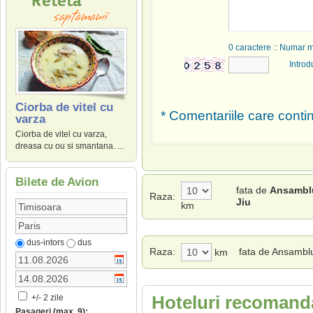
0
caractere :: Numar 
Introd
Ciorba de vitel cu
* Comentariile care contin
varza
Ciorba de vitel cu varza,
dreasa cu ou si smantana. ...
Bilete de Avion
fata de
Ansamblu
Raza:
Jiu
km
dus-intors
dus
Raza:
fata de Ansamblu
km
Hoteluri recomanda
+/- 2 zile
Pasageri (max. 9):