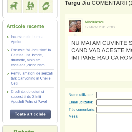
Targu Jiu
COMENTARII (1
Mirciulescu
Articole recente
12 Martie 2011 23:03
Incursiune in Lumea
Apelor
NU MAI AM CUVINTE S
CAND VAD ACESTE M
Excursie "all-inclusive" la
Cetatea Lita: istorie,
IMI PARE RAU CA RO
drumetie, alpinism,
escalada, cicloturism
Pentru amatorii de senzatii
tari: Canyoning in Cheile
Cetii
Credinte, obiceiuri si
Nume utilizator:
superstitii de Sfintii
Apostoli Petru si Pavel
Email utilizator:
Titlu comentariu:
Toate articolele
Mesaj: