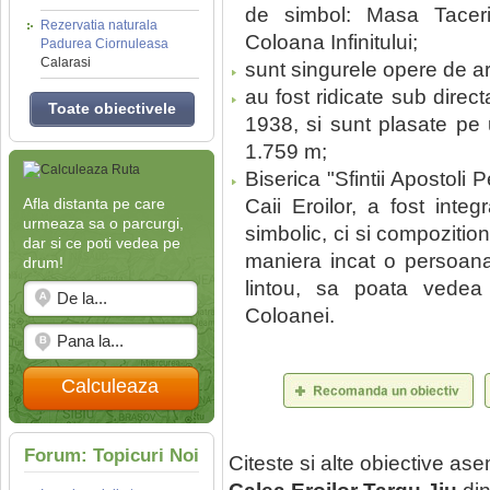
de simbol: Masa Tacerii
Rezervatia naturala
Coloana Infinitului;
Padurea Ciornuleasa
Calarasi
sunt singurele opere de ar
au fost ridicate sub direct
Toate obiectivele
1938, si sunt plasate pe 
1.759 m;
Biserica "Sfintii Apostoli 
Afla distanta pe care
Caii Eroilor, a fost inte
urmeaza sa o parcurgi,
simbolic, ci si compozitio
dar si ce poti vedea pe
maniera incat o persoana
drum!
lintou, sa poata vedea 
Coloanei.
Calculeaza
Forum: Topicuri Noi
Citeste si alte obiective a