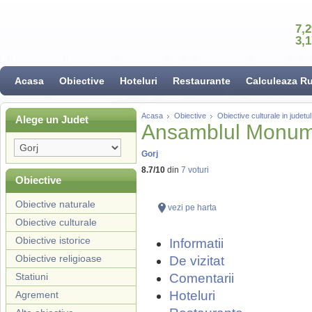
7,
3,
Acasa
Obiective
Hoteluri
Restaurante
Calculeaza R
Acasa
Obiective
Obiective culturale in judetu
Alege un Judet
Ansamblul Monumen
Gorj
8.7
/
10
din
7
voturi
Obiective
Obiective naturale
vezi pe harta
Obiective culturale
Obiective istorice
Informatii
Obiective religioase
De vizitat
Statiuni
Comentarii
Hoteluri
Agrement