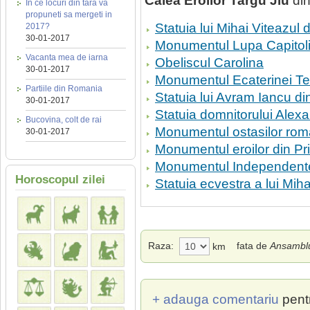
Calea Eroilor Targu Jiu
din
In ce locuri din tara va
propuneti sa mergeti in
Statuia lui Mihai Viteazul d
2017?
30-01-2017
Monumentul Lupa Capitoli
Vacanta mea de iarna
Obeliscul Carolina
30-01-2017
Monumentul Ecaterinei Teo
Partiile din Romania
Statuia lui Avram Iancu d
30-01-2017
Statuia domnitorului Alex
Bucovina, colt de rai
Monumentul ostasilor rom
30-01-2017
Monumentul eroilor din P
Monumentul Independent
Horoscopul zilei
Statuia ecvestra a lui Mih
Raza:
fata de
Ansamblu
km
+ adauga comentariu
pent