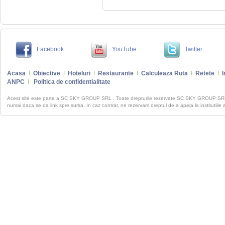
Facebook
YouTube
Twitter
Acasa
I
Obiective
I
Hoteluri
I
Restaurante
I
Calculeaza Ruta
I
Retete
I
I
ANPC
I
Politica de confidentialitate
Acest site este parte a SC SKY GROUP SRL . Toate drepturile rezervate SC SKY GROUP S
numai daca se da link spre sursa. In caz contrar, ne rezervam dreptul de a apela la institutiile 