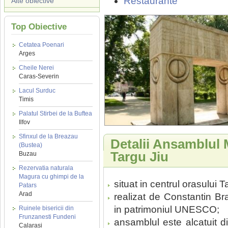
Restaurante
Alte obiective
Top Obiective
Cetatea Poenari
Arges
Cheile Nerei
Caras-Severin
Lacul Surduc
Timis
Palatul Stirbei de la Buftea
Ilfov
Sfinxul de la Breazau
Detalii Ansamblul
(Bustea)
Targu Jiu
Buzau
Rezervatia naturala
Magura cu ghimpi de la
situat in centrul orasului T
Patars
Arad
realizat de Constantin Br
in patrimoniul UNESCO;
Ruinele bisericii din
Frunzanesti Fundeni
ansamblul este alcatuit di
Calarasi