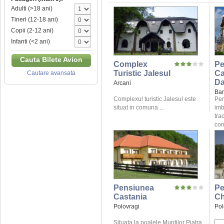
Adulti (>18 ani)
Tineri (12-18 ani)
Copii (2-12 ani)
Infanti (<2 ani)
Cauta Bilete Avion
Complex
Pe
Turistic Jalesul
C
Cautare avansata
Da
Arcani
Bar
Complexul turistic Jalesul este
Pen
situat in comuna ...
imb
tra
conf
Pensiunea
Pe
Castania
Ch
Polovragi
Pol
Situata la poalele Muntilor Piatra