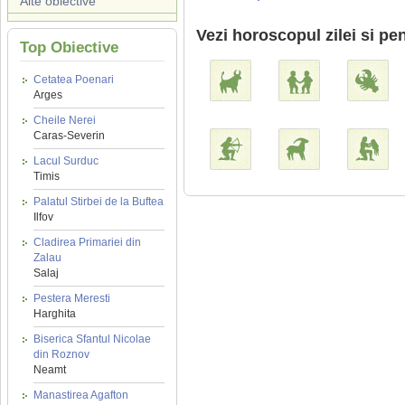
Alte obiective
Vezi horoscopul zilei si pen
Top Obiective
Cetatea Poenari
Arges
Cheile Nerei
Caras-Severin
Lacul Surduc
Timis
Palatul Stirbei de la Buftea
Ilfov
Cladirea Primariei din
Zalau
Salaj
Pestera Meresti
Harghita
Biserica Sfantul Nicolae
din Roznov
Neamt
Manastirea Agafton