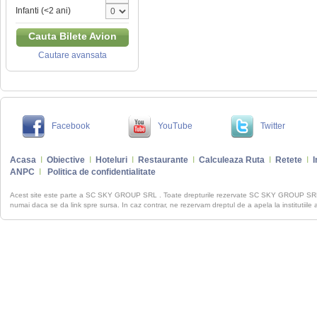
Infanti (<2 ani)
Cauta Bilete Avion
Cautare avansata
Facebook
YouTube
Twitter
Acasa
I
Obiective
I
Hoteluri
I
Restaurante
I
Calculeaza Ruta
I
Retete
I
I
ANPC
I
Politica de confidentialitate
Acest site este parte a SC SKY GROUP SRL . Toate drepturile rezervate SC SKY GROUP S
numai daca se da link spre sursa. In caz contrar, ne rezervam dreptul de a apela la institutiile 