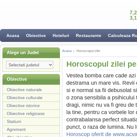
7,
3,
Acasa
Obiective
Hoteluri
Restaurante
Calculeaza R
Acasa
Horoscopul zilei
Alege un Judet
Horoscopul zilei p
Vestea bomba care cade azi in
Obiective
destrama un mare vis. Revii 
Obiective naturale
si e normal sa fii debusolat si
o zona sensibila a psihicului 
Obiective culturale
dragi, nimic nu va fi greu de 
Obiective istorice
la tine, pentru ca vorbele lor
Obiective religioase
contrabalansa perfect situatia
Statiuni
punct, o raza de lumina. Nu 
Agrement
Horoscop oferit de www.acv