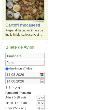
Cartofi mocanesti
Preparati la cuptor, in vas de
lut, te imbie sa tot servesti. ...
Bilete de Avion
dus-intors
dus
+/- 2 zile
Pasageri (max. 9):
Adulti (>18 ani)
Tineri (12-18 ani)
Copii (2-12 ani)