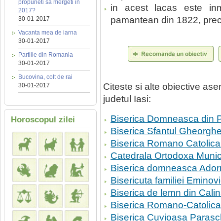
propuneti sa mergeti in
in acest lacas este i
2017?
pamantean din 1822, precum
30-01-2017
Vacanta mea de iarna
30-01-2017
Partiile din Romania
30-01-2017
Bucovina, colt de rai
Citeste si alte obiective a
30-01-2017
judetul Iasi:
Biserica Domneasca din Pl
Horoscopul zilei
Biserica Sfantul Gheorgh
Biserica Romano Catolica 
Catedrala Ortodoxa Munic
Biserica domneasca Adorm
Bisericuta familiei Eminovi
Biserica de lemn din Cali
Biserica Romano-Catolica
Biserica Cuvioasa Parasc