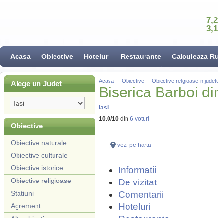
7,
3,
Acasa
Obiective
Hoteluri
Restaurante
Calculeaza R
Acasa
Obiective
Obiective religioase in judetu
Alege un Judet
Biserica Barboi din
Iasi
10.0
/
10
din
6
voturi
Obiective
Obiective naturale
vezi pe harta
Obiective culturale
Obiective istorice
Informatii
Obiective religioase
De vizitat
Statiuni
Comentarii
Hoteluri
Agrement