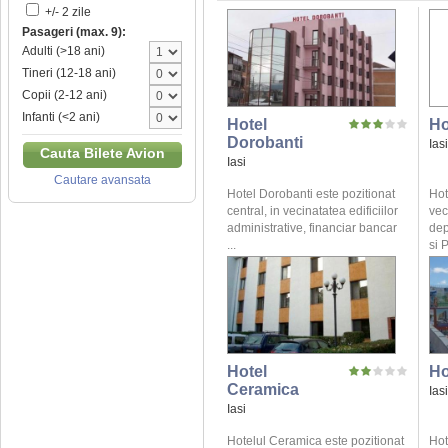
+/- 2 zile
Pasageri (max. 9):
Adulti (>18 ani)
Tineri (12-18 ani)
Copii (2-12 ani)
Infanti (<2 ani)
Hotel
Ho
Dorobanti
Iasi
Cauta Bilete Avion
Iasi
Cautare avansata
Hotel Dorobanti este pozitionat
Hot
central, in vecinatatea edificiilor
vec
administrative, financiar bancar
dep
...
si P
Hotel
Ho
Ceramica
Iasi
Iasi
Hotelul Ceramica este pozitionat
Hot