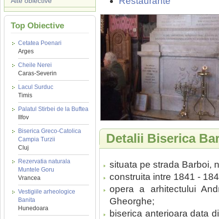
Restaurante
Alte obiective
Top Obiective
Cetatea Poenari
Arges
Cheile Nerei
Caras-Severin
Lacul Surduc
Timis
Palatul Stirbei de la Buftea
Ilfov
Biserica Greco-Catolica
Detalii Biserica Bar
Campia Turzii
Cluj
Rezervatia naturala
situata pe strada Barboi, nr
Muntele Goru
construita intre 1841 - 184
Vrancea
opera a arhitectului Andr
Vestigiile arheologice
Gheorghe;
Banita
Hunedoara
biserica anterioara data d