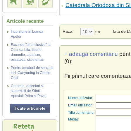
Catedrala Ortodoxa din Sl
Articole recente
Raza:
fata de
Bi
km
Incursiune in Lumea
Apelor
Excursie "all-inclusive" la
Cetatea Lita: istorie,
+ adauga comentariu
pent
drumetie, alpinism,
escalada, cicloturism
(0):
Pentru amatorii de senzatii
tari: Canyoning in Cheile
Fii primul care comenteaza
Cetii
Credinte, obiceiuri si
superstitii de Sfintii
Apostoli Petru si Pavel
Nume utilizator:
Email utilizator:
Toate articolele
Titlu comentariu:
Mesaj: