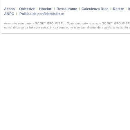
Acasa
I
Obiective
I
Hoteluri
I
Restaurante
I
Calculeaza Ruta
I
Retete
I
I
ANPC
I
Politica de confidentialitate
Acest site este parte a SC SKY GROUP SRL . Toate drepturile rezervate SC SKY GROUP S
numai daca se da link spre sursa. In caz contrar, ne rezervam dreptul de a apela la institutiile 