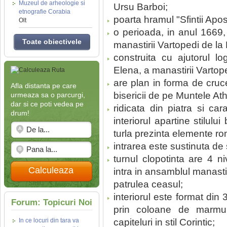
Muzeul de arheologie si
Ursu Barboi;
etnografie Corabia
poarta hramul "Sfintii Apos
Olt
o perioada, in anul 1669,
Toate obiectivele
manastirii Vartopedi de la
construita cu ajutorul lo
Elena, a manastirii Vartope
are plan in forma de cru
Afla distanta pe care
bisericii de pe Muntele At
urmeaza sa o parcurgi,
dar si ce poti vedea pe
ridicata din piatra si cara
drum!
interiorul apartine stilului 
turla prezinta elemente r
intrarea este sustinuta de 
turnul clopotinta are 4 ni
Calculeaza
intra in ansamblul manasti
patrulea ceasul;
interiorul este format din 
Forum: Topicuri Noi
prin coloane de marmu
In ce locuri din tara va
capiteluri in stil Corintic;