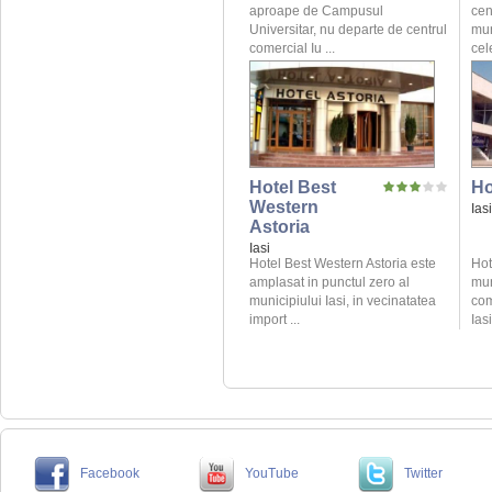
aproape de Campusul
cent
Universitar, nu departe de centrul
mun
comercial Iu ...
cel
Hotel Best
Ho
Western
Iasi
Astoria
Iasi
Hotel Best Western Astoria este
Hot
amplasat in punctul zero al
mun
municipiului Iasi, in vecinatatea
com
import ...
Iasi
Facebook
YouTube
Twitter