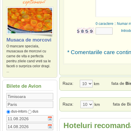
0
caractere :: Numar 
Introd
Musaca de morcovi
O mancare speciala,
* Comentariile care contin
musacaua de morcovi cu
carne de vita e perfecta
pentru zilele cand vreti sa le
faceti o surpriza celor dragi.
...
Raza:
fata de
Bi
km
Bilete de Avion
Raza:
fata de Bi
km
dus-intors
dus
Hoteluri recomandat