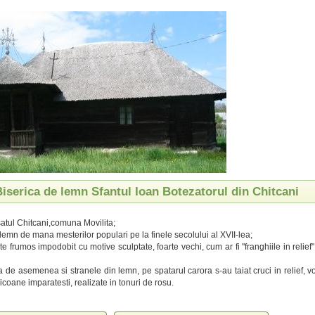
Biserica de lemn Sfantul Ioan Botezatorul din Chitcani
 satul Chitcani,comuna Movilita;
 lemn de mana mesterilor populari pe la finele secolului al XVII-lea;
te frumos impodobit cu motive sculptate, foarte vechi, cum ar fi "franghiile in relief" 
 de asemenea si stranele din lemn, pe spatarul carora s-au taiat cruci in relief, vo
icoane imparatesti, realizate in tonuri de rosu.