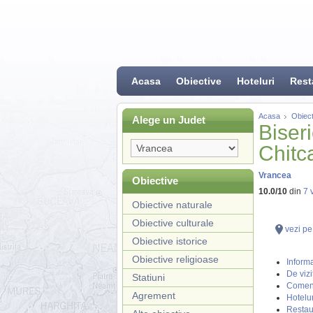
Acasa
Obiective
Hoteluri
Rest
Acasa
Obiect
Alege un Judet
Biser
Chitc
Vrancea
Obiective
10.0
/
10
din
7
v
Obiective naturale
Obiective culturale
vezi pe
Obiective istorice
Obiective religioase
Informa
De vizi
Statiuni
Coment
Agrement
Hotelur
Restau