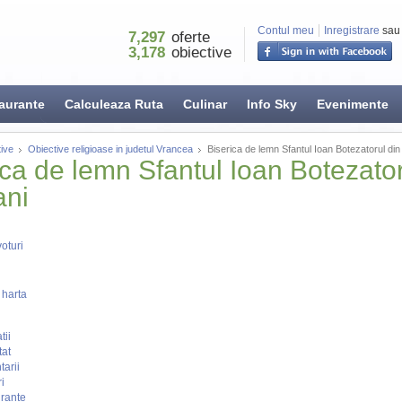
Contul meu
Inregistrare
sau
7,297
oferte
3,178
obiective
aurante
Calculeaza Ruta
Culinar
Info Sky
Evenimente
ive
Obiective religioase in judetul Vrancea
Biserica de lemn Sfantul Ioan Botezatorul din
ica de lemn Sfantul Ioan Botezator
ani
oturi
 harta
tii
tat
arii
i
rante