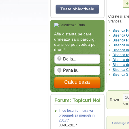
Toate obiectivele
Citeste si al
Vrancea:
Biserica Pi
Afla distanta pe care
Biserica O
urmeaza sa o parcurgi,
Biserica R
dar si ce poti vedea pe
Biserica A
drum!
Biserica d
Biserica r
Biserica d
Biserica d
Biserica C
Biserica S
Calculeaza
Raza:
Forum: Topicuri Noi
km
In ce locuri din tara va
propuneti sa mergeti in
2017?
+ adauga c
30-01-2017