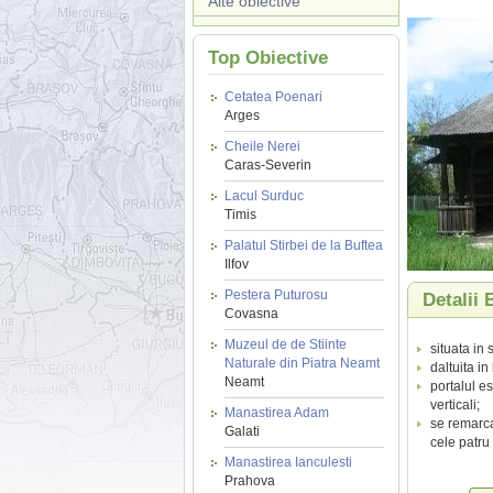
Alte obiective
Top Obiective
Cetatea Poenari
Arges
Cheile Nerei
Caras-Severin
Lacul Surduc
Timis
Palatul Stirbei de la Buftea
Ilfov
Pestera Puturosu
Detalii 
Covasna
Muzeul de de Stiinte
situata in
Naturale din Piatra Neamt
daltuita in
Neamt
portalul es
verticali;
Manastirea Adam
se remarca
Galati
cele patru 
Manastirea Ianculesti
Prahova