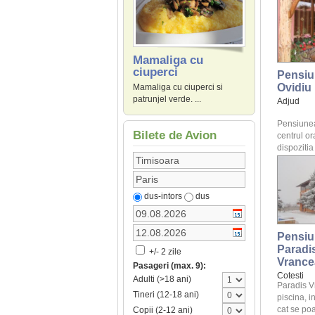
Mamaliga cu
ciuperci
Pensiu
Ovidiu
Mamaliga cu ciuperci si
patrunjel verde. ...
Adjud
Pensiunea 
Bilete de Avion
centrul or
dispozitia c
dus-intors
dus
Pensiu
Paradi
+/- 2 zile
Vrance
Pasageri (max. 9):
Cotesti
Adulti (>18 ani)
Paradis V
Tineri (12-18 ani)
piscina, i
cat se poat
Copii (2-12 ani)