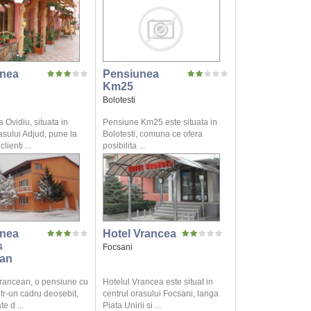
nea
Pensiunea
Km25
Bolotesti
Ovidiu, situata in
Pensiune Km25 este situata in
asului Adjud, pune la
Bolotesti, comuna ce ofera
lienti ...
posibilita ...
nea
Hotel Vrancea
s
Focsani
an
rancean, o pensiune cu
Hotelul Vrancea este situat in
ntr-un cadru deosebit,
centrul orasului Focsani, langa
e d ...
Piata Unirii si ...