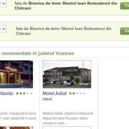
fata de
Biserica de lemn Sfantul Ioan Botezatorul din
C
Chitcani
fata de Biserica de lemn Sfantul Ioan Botezatorul din
C
Chitcani
i recomandate in judetul Vrancea
tlantic
Motel Adial
Adjud
lantic, inaugurat in luna
Motelul Adial, situat la intrarea in
, este situat intr-o zona
Adjud dinspre Focsani, ofera
cazare in cam ...