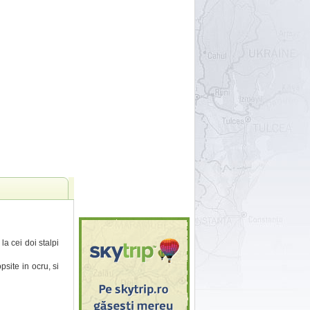
la cei doi stalpi
psite in ocru, si