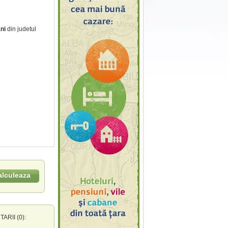
ni
din judetul
alculeaza
RII (0):