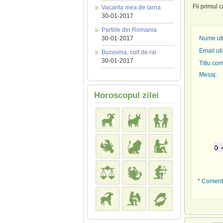
Fii primul 
Vacanta mea de iarna
30-01-2017
Partiile din Romania
30-01-2017
Nume util
Email uti
Bucovina, colt de rai
30-01-2017
Titlu com
Mesaj:
Horoscopul zilei
* Comenta