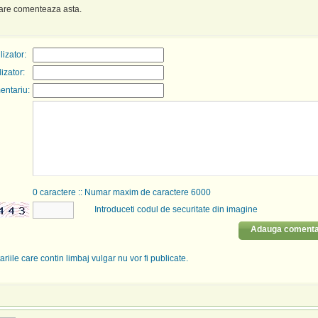
care comenteaza asta.
izator:
lizator:
entariu:
0
caractere :: Numar maxim de caractere 6000
Introduceti codul de securitate din imagine
Adauga comenta
riile care contin limbaj vulgar nu vor fi publicate.