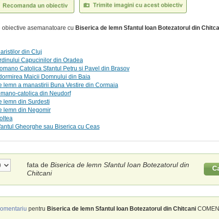
te obiective asemanatoare cu
Biserica de lemn Sfantul Ioan Botezatorul din Chitca
aristilor din Cluj
rdinului Capucinilor din Oradea
omano Catolica Sfantul Petru si Pavel din Brasov
dormirea Maicii Domnului din Baia
e lemn a manastirii Buna Vestire din Cormaia
omano-catolica din Neudorf
e lemn din Surdesti
e lemn din Negomir
oltea
fantul Gheorghe sau Biserica cu Ceas
fata de
Biserica de lemn Sfantul Ioan Botezatorul din
C
Chitcani
omentariu
pentru
Biserica de lemn Sfantul Ioan Botezatorul din Chitcani
COMENTA