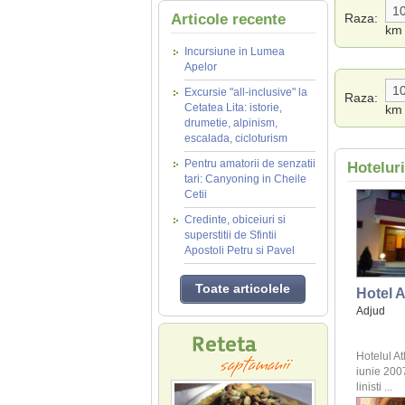
Articole recente
Raza:
km
Incursiune in Lumea
Apelor
Excursie "all-inclusive" la
Raza:
Cetatea Lita: istorie,
km
drumetie, alpinism,
escalada, cicloturism
Pentru amatorii de senzatii
Hotelur
tari: Canyoning in Cheile
Cetii
Credinte, obiceiuri si
superstitii de Sfintii
Apostoli Petru si Pavel
Toate articolele
Hotel A
Adjud
Hotelul At
iunie 2007
linisti ...