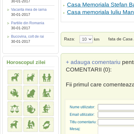
30-01-2017
Casa Memoriala Stefan B
Vacanta mea de iarna
Casa memoriala Iuliu Man
30-01-2017
Partiile din Romania
30-01-2017
Bucovina, colt de rai
Raza:
fata de
Casa 
km
30-01-2017
+ adauga comentariu
pent
Horoscopul zilei
COMENTARII (0):
Fii primul care comenteaza
Nume utilizator:
Email utilizator:
Titlu comentariu:
Mesaj: