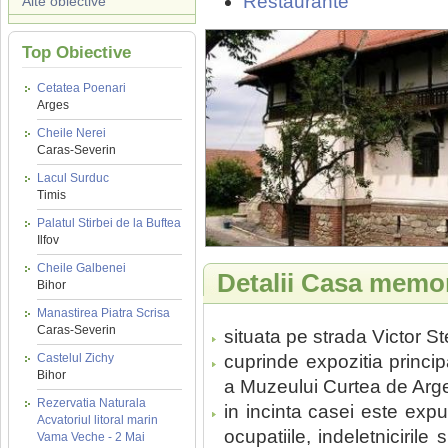
Restaurante
Alte obiective
Top Obiective
Cetatea Poenari
Arges
Cheile Nerei
Caras-Severin
Lacul Surduc
Timis
Palatul Stirbei de la Buftea
Ilfov
Cheile Galbenei
Detalii Casa memo
Bihor
Manastirea Piatra Scrisa
Caras-Severin
situata pe strada Victor S
Castelul Zichy
cuprinde expozitia princip
Bihor
a Muzeului Curtea de Arg
Rezervatia Naturala
in incinta casei este exp
Acvatoriul litoral marin
ocupatiile, indeletniciril
Vama Veche - 2 Mai