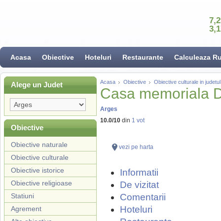
7,
3,
Acasa
Obiective
Hoteluri
Restaurante
Calculeaza R
Acasa
Obiective
Obiective culturale in judetu
Alege un Judet
Casa memoriala D
Arges
10.0
/
10
din
1
vot
Obiective
Obiective naturale
vezi pe harta
Obiective culturale
Obiective istorice
Informatii
Obiective religioase
De vizitat
Statiuni
Comentarii
Hoteluri
Agrement