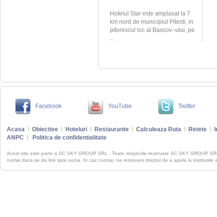
Hotelul Star este amplasat la 7
km nord de municipiul Pitesti, in
pitorescul loc al Bascov -ului, pe
...
Facebook
YouTube
Twitter
Acasa
I
Obiective
I
Hoteluri
I
Restaurante
I
Calculeaza Ruta
I
Retete
I
I
ANPC
I
Politica de confidentialitate
Acest site este parte a SC SKY GROUP SRL . Toate drepturile rezervate SC SKY GROUP S
numai daca se da link spre sursa. In caz contrar, ne rezervam dreptul de a apela la institutiile 