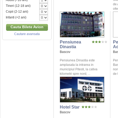
Adulti (>18 ani)
de 
Tineri (12-18 ani)
ofe
Copii (2-12 ani)
Infanti (<2 ani)
Cauta Bilete Avion
Cautare avansata
Pensiunea
Pe
Dinastia
A
Bascov
Ba
Pensiunea Dinastia este
Pen
amplasata la intrarea in
Bas
municipiul Pitesti, la cativa
nor
kilometri spre nord, ...
de t
Hotel Star
Bascov