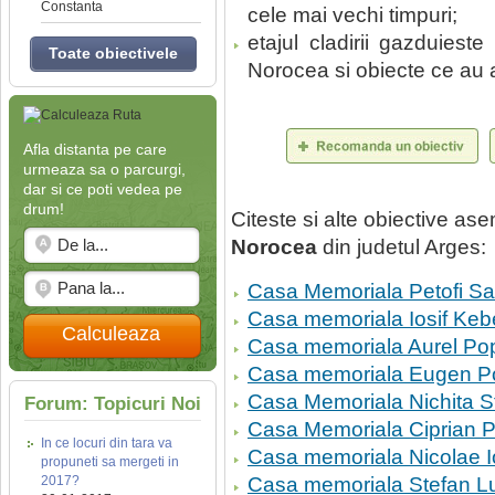
Constanta
cele mai vechi timpuri;
etajul cladirii gazduieste
Toate obiectivele
Norocea si obiecte ce au ap
Afla distanta pe care
urmeaza sa o parcurgi,
dar si ce poti vedea pe
drum!
Citeste si alte obiective a
Norocea
din judetul Arges:
Casa Memoriala Petofi S
Casa memoriala Iosif Keb
Calculeaza
Casa memoriala Aurel Po
Casa memoriala Eugen P
Casa Memoriala Nichita 
Forum: Topicuri Noi
Casa Memoriala Ciprian
In ce locuri din tara va
Casa memoriala Nicolae I
propuneti sa mergeti in
2017?
Casa memoriala Stefan L