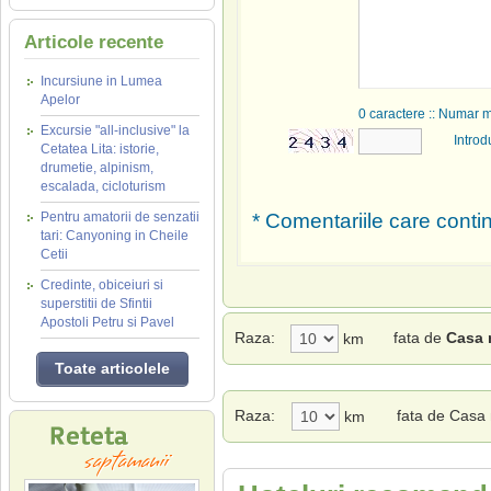
Articole recente
Incursiune in Lumea
Apelor
0
caractere :: Numar 
Excursie "all-inclusive" la
Introd
Cetatea Lita: istorie,
drumetie, alpinism,
escalada, cicloturism
Pentru amatorii de senzatii
* Comentariile care contin
tari: Canyoning in Cheile
Cetii
Credinte, obiceiuri si
superstitii de Sfintii
Apostoli Petru si Pavel
Raza:
fata de
Casa 
km
Toate articolele
Raza:
fata de Casa
km