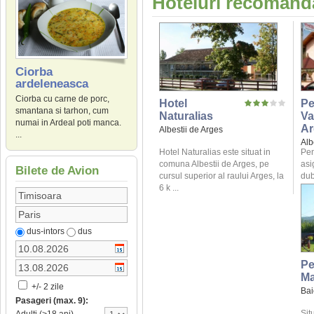
Hoteluri recomanda
Ciorba
ardeleneasca
Ciorba cu carne de porc,
Hotel
Pe
smantana si tarhon, cum
Naturalias
Va
numai in Ardeal poti manca.
Ar
Albestii de Arges
...
Alb
Hotel Naturalias este situat in
Pen
comuna Albestii de Arges, pe
asi
Bilete de Avion
cursul superior al raului Arges, la
dub
6 k ...
dus-intors
dus
Pe
Ma
+/- 2 zile
Bai
Pasageri (max. 9):
Sit