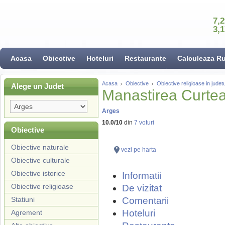
7,
3,
Acasa
Obiective
Hoteluri
Restaurante
Calculeaza R
Acasa
Obiective
Obiective religioase in judet
Alege un Judet
Manastirea Curte
Arges
10.0
/
10
din
7
voturi
Obiective
Obiective naturale
vezi pe harta
Obiective culturale
Obiective istorice
Informatii
Obiective religioase
De vizitat
Statiuni
Comentarii
Hoteluri
Agrement