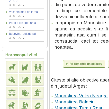
2017?
din punct de vedere arhitec
30-01-2017
in timp ce elementele 
Vacanta mea de iarna
dezvaluie influente ale ar
30-01-2017
in apropierea Manastirii 
Partiile din Romania
30-01-2017
spune ca acesta si-ar fi z
Bucovina, colt de rai
manastiri, asa cum i se 
30-01-2017
constructia, caci tot c
noaptea.
Horoscopul zilei
Citeste si alte obiective a
din judetul Arges:
Manastirea Valea Neagra
Manastirea Balaciu
Manastirea Turnu Rosu