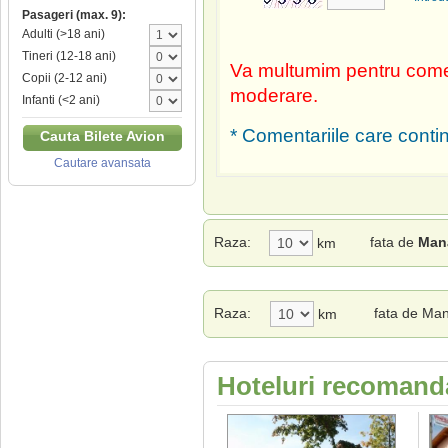
Pasageri (max. 9):
Adulti (>18 ani)
Tineri (12-18 ani)
Va multumim pentru comen
Copii (2-12 ani)
moderare.
Infanti (<2 ani)
* Comentariile care contin
Cauta Bilete Avion
Cautare avansata
Raza:
fata de
Mana
km
Raza:
fata de Man
km
Hoteluri recomanda