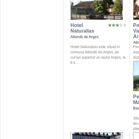
Hotel
Pe
Naturalias
Va
Ar
Albestii de Arges
Alb
Hotel Naturalias este situat in
Pen
comuna Albestii de Arges, pe
asi
cursul superior al raului Arges, la
dub
6 k ...
Pe
Ma
Bai
Sit
de 
ofe