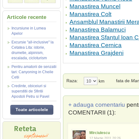
Manastirea Muncel
Manastirea Colt
Articole recente
Ansamblul Manastirii Mer
Incursiune in Lumea
Manastirea Balamuci
Apelor
Manastirea Sfantul Ioan 
Excursie "all-inclusive" la
Manastirea Cernica
Cetatea Lita: istorie,
Manastirea Grajdeni
drumetie, alpinism,
escalada, cicloturism
Pentru amatorii de senzatii
tari: Canyoning in Cheile
Cetii
Raza:
fata de
Man
km
Credinte, obiceiuri si
superstitii de Sfintii
Apostoli Petru si Pavel
+ adauga comentariu
pent
Toate articolele
COMENTARII (1):
Mirciulescu
12 Martie 2011 20:26