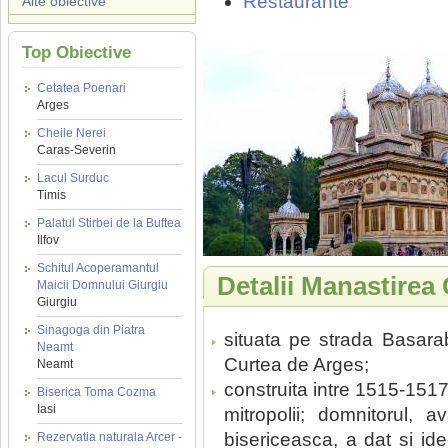
Restaurante
Alte obiective
Top Obiective
Cetatea Poenari
Arges
Cheile Nerei
Caras-Severin
Lacul Surduc
Timis
Palatul Stirbei de la Buftea
Ilfov
Schitul Acoperamantul
Detalii Manastirea
Maicii Domnului Giurgiu
Giurgiu
Sinagoga din Piatra
situata pe strada Basarabi
Neamt
Curtea de Arges;
Neamt
construita intre 1515-151
Biserica Toma Cozma
Iasi
mitropolii; domnitorul, 
bisericeasca, a dat si idee
Rezervatia naturala Arcer -