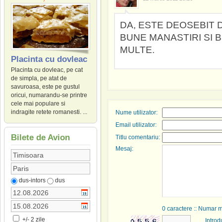
DA, ESTE DEOSEBIT 
BUNE MANASTIRI SI BI
MULTE.
Placinta cu dovleac
Placinta cu dovleac, pe cat
de simpla, pe atat de
savuroasa, este pe gustul
oricui, numarandu-se printre
cele mai populare si
indragite retete romanesti. ...
Nume utilizator:
Email utilizator:
Bilete de Avion
Titlu comentariu:
Mesaj:
dus-intors
dus
0
caractere :: Numar 
+/- 2 zile
Introd