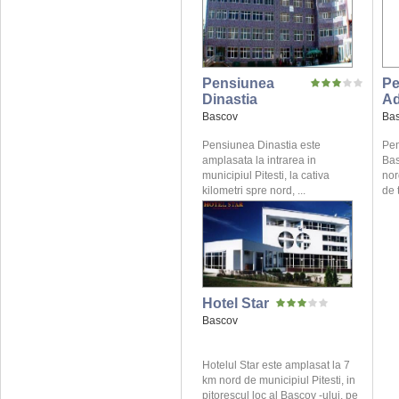
Pensiunea
Pe
Dinastia
A
Bascov
Ba
Pensiunea Dinastia este
Pen
amplasata la intrarea in
Bas
municipiul Pitesti, la cativa
nor
kilometri spre nord, ...
de t
Hotel Star
Bascov
Hotelul Star este amplasat la 7
km nord de municipiul Pitesti, in
pitorescul loc al Bascov -ului, pe