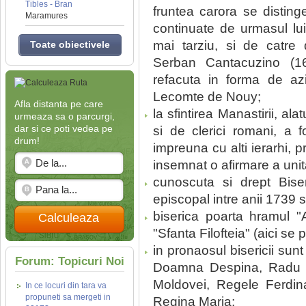
Tibles - Bran
fruntea carora se disting
Maramures
continuate de urmasul lu
mai tarziu, si de catre
Toate obiectivele
Serban Cantacuzino (16
refacuta in forma de azi
Lecomte de Nouy;
Afla distanta pe care
la sfintirea Manastirii, al
urmeaza sa o parcurgi,
dar si ce poti vedea pe
si de clerici romani, a f
drum!
impreuna cu alti ierarhi, 
insemnat o afirmare a unit
cunoscuta si drept Bise
episcopal intre anii 1739 s
biserica poarta hramul "A
Calculeaza
"Sfanta Filofteia" (aici se
in pronaosul bisericii su
Forum: Topicuri Noi
Doamna Despina, Radu de
Moldovei, Regele Ferdin
In ce locuri din tara va
propuneti sa mergeti in
Regina Maria;