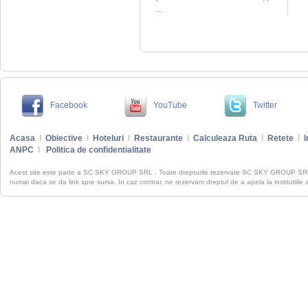
...
Facebook
YouTube
Twitter
Acasa
I
Obiective
I
Hoteluri
I
Restaurante
I
Calculeaza Ruta
I
Retete
I
I
ANPC
I
Politica de confidentialitate
Acest site este parte a SC SKY GROUP SRL . Toate drepturile rezervate SC SKY GROUP S
numai daca se da link spre sursa. In caz contrar, ne rezervam dreptul de a apela la institutiile 