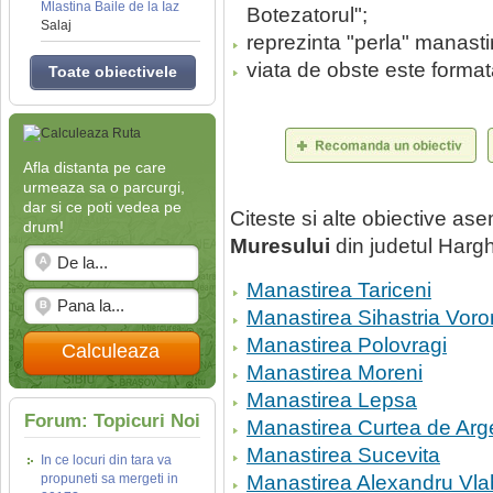
Mlastina Baile de la Iaz
Botezatorul";
Salaj
reprezinta "perla" manastir
viata de obste este format
Toate obiectivele
Afla distanta pe care
urmeaza sa o parcurgi,
dar si ce poti vedea pe
Citeste si alte obiective a
drum!
Muresului
din judetul Hargh
Manastirea Tariceni
Manastirea Sihastria Voro
Manastirea Polovragi
Calculeaza
Manastirea Moreni
Manastirea Lepsa
Forum: Topicuri Noi
Manastirea Curtea de Arg
Manastirea Sucevita
In ce locuri din tara va
propuneti sa mergeti in
Manastirea Alexandru Vla