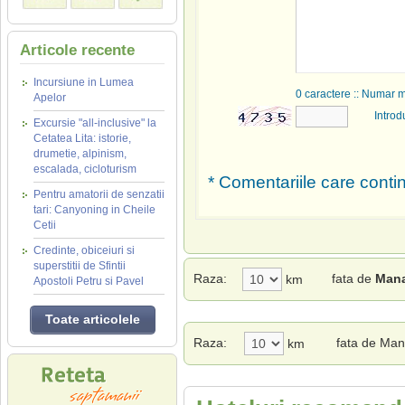
Articole recente
Incursiune in Lumea
0
caractere :: Numar 
Apelor
Introd
Excursie "all-inclusive" la
Cetatea Lita: istorie,
drumetie, alpinism,
escalada, cicloturism
* Comentariile care contin
Pentru amatorii de senzatii
tari: Canyoning in Cheile
Cetii
Credinte, obiceiuri si
superstitii de Sfintii
Raza:
fata de
Mana
km
Apostoli Petru si Pavel
Toate articolele
Raza:
fata de Man
km