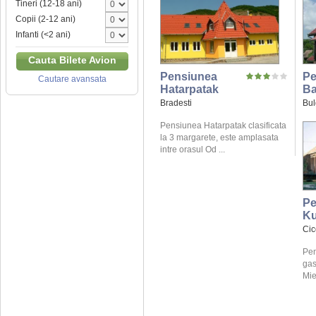
Tineri (12-18 ani)
Copii (2-12 ani)
Infanti (<2 ani)
Cauta Bilete Avion
Pensiunea
Pe
Cautare avansata
Hatarpatak
B
Bradesti
Bul
Pensiunea Hatarpatak clasificata
la 3 margarete, este amplasata
intre orasul Od ...
Pe
Ku
Ci
Pen
gas
Mie