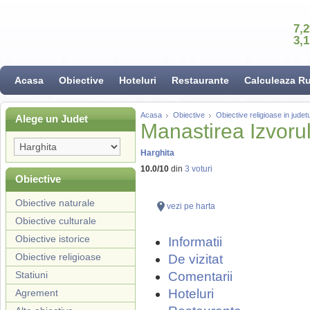
7,
3,
Acasa
Obiective
Hoteluri
Restaurante
Calculeaza R
Acasa
Obiective
Obiective religioase in judet
Alege un Judet
Manastirea Izvoru
Harghita
10.0
/
10
din
3
voturi
Obiective
Obiective naturale
vezi pe harta
Obiective culturale
Obiective istorice
Informatii
Obiective religioase
De vizitat
Statiuni
Comentarii
Hoteluri
Agrement