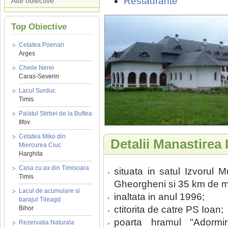
Restaurante
Alte obiective
Top Obiective
Cetatea Poenari
Arges
Cheile Nerei
Caras-Severin
Lacul Surduc
Timis
Palatul Stirbei de la Buftea
Ilfov
Cetatea Miko din
Detalii Manastirea 
Miercurea Ciuc
Harghita
Casa cu ax din Timisoara
situata in satul Izvorul
Timis
Gheorgheni si 35 km de mu
Lacul de acumulare si
inaltata in anul 1996;
barajul Tileagd
ctitorita de catre PS Ioan;
Bihor
poarta hramul "Adormi
Rezervatia Naturala