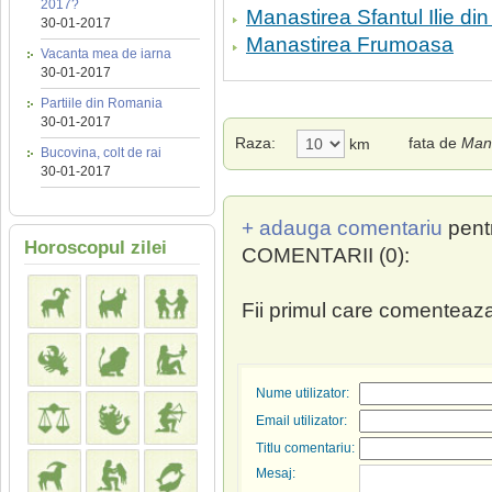
2017?
Manastirea Sfantul Ilie din
30-01-2017
Manastirea Frumoasa
Vacanta mea de iarna
30-01-2017
Partiile din Romania
30-01-2017
Raza:
fata de
Mana
km
Bucovina, colt de rai
30-01-2017
+ adauga comentariu
pent
Horoscopul zilei
COMENTARII (0):
Fii primul care comenteaza
Nume utilizator:
Email utilizator:
Titlu comentariu:
Mesaj: