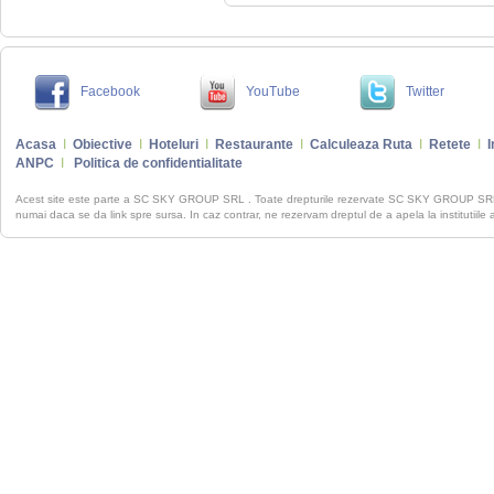
Facebook
YouTube
Twitter
Acasa
I
Obiective
I
Hoteluri
I
Restaurante
I
Calculeaza Ruta
I
Retete
I
I
ANPC
I
Politica de confidentialitate
Acest site este parte a SC SKY GROUP SRL . Toate drepturile rezervate SC SKY GROUP S
numai daca se da link spre sursa. In caz contrar, ne rezervam dreptul de a apela la institutiile 