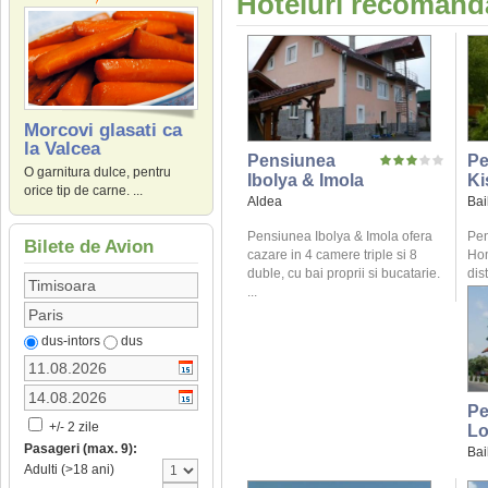
Hoteluri recomanda
Morcovi glasati ca
la Valcea
Pensiunea
Pe
O garnitura dulce, pentru
Ibolya & Imola
Ki
orice tip de carne. ...
Aldea
Bai
Pensiunea Ibolya & Imola ofera
Pen
Bilete de Avion
cazare in 4 camere triple si 8
Hom
duble, cu bai proprii si bucatarie.
dis
...
dus-intors
dus
Pe
+/- 2 zile
L
Pasageri (max. 9):
Bai
Adulti (>18 ani)