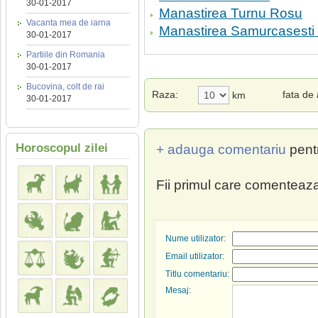
30-01-2017
Manastirea Turnu Rosu
Vacanta mea de iarna
Manastirea Samurcasesti 
30-01-2017
Partiile din Romania
30-01-2017
Bucovina, colt de rai
Raza:
fata de
km
30-01-2017
Horoscopul zilei
+ adauga comentariu
pent
Fii primul care comenteaza
Nume utilizator:
Email utilizator:
Titlu comentariu:
Mesaj: