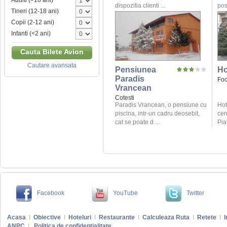
Adulti (>18 ani)
dispozitia clienti ...
posi
Tineri (12-18 ani)
Copii (2-12 ani)
Infanti (<2 ani)
Cauta Bilete Avion
Cautare avansata
Pensiunea
Ho
Paradis
Foc
Vrancean
Cotesti
Paradis Vrancean, o pensiune cu
Hot
piscina, intr-un cadru deosebit,
cen
cat se poate d ...
Piat
Facebook
YouTube
Twitter
Acasa
I
Obiective
I
Hoteluri
I
Restaurante
I
Calculeaza Ruta
I
Retete
I
I
ANPC
I
Politica de confidentialitate