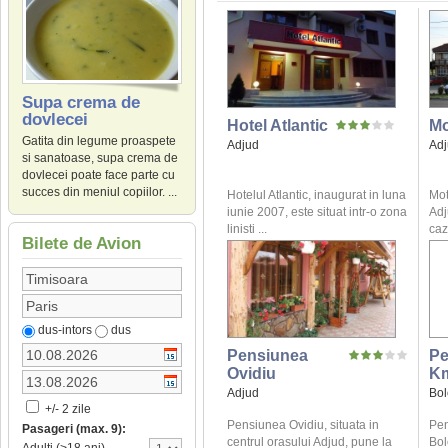
Supa crema de
dovlecei
Hotel Atlantic
Mo
Gatita din legume proaspete
Adjud
Ad
si sanatoase, supa crema de
dovlecei poate face parte cu
succes din meniul copiilor. ...
Hotelul Atlantic, inaugurat in luna
Mot
iunie 2007, este situat intr-o zona
Adj
linisti ...
caz
Bilete de Avion
dus-intors
dus
Pensiunea
Pe
Ovidiu
K
Adjud
Bol
+/- 2 zile
Pensiunea Ovidiu, situata in
Pen
Pasageri (max. 9):
centrul orasului Adjud, pune la
Bol