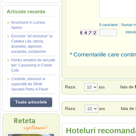
Articole recente
Incursiune in Lumea
0
caractere :: Numar 
Apelor
Introd
Excursie "all-inclusive" la
Cetatea Lita: istorie,
drumetie, alpinism,
escalada, cicloturism
* Comentariile care contin
Pentru amatorii de senzatii
tari: Canyoning in Cheile
Cetii
Credinte, obiceiuri si
superstitii de Sfintii
Raza:
fata de
km
Apostoli Petru si Pavel
Toate articolele
Raza:
fata de
km
Hoteluri recomanda