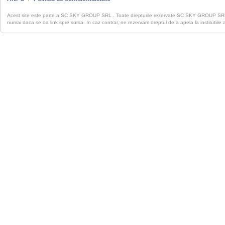
Acest site este parte a SC SKY GROUP SRL . Toate drepturile rezervate SC SKY GROUP S
numai daca se da link spre sursa. In caz contrar, ne rezervam dreptul de a apela la institutiile 