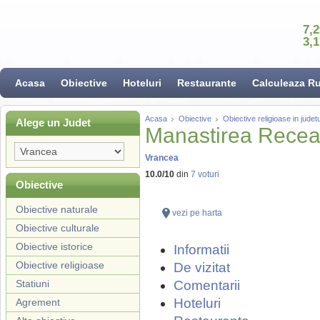
7,
3,
Acasa
Obiective
Hoteluri
Restaurante
Calculeaza R
Acasa
Obiective
Obiective religioase in jude
Alege un Judet
Manastirea Rece
Vrancea
10.0
/
10
din
7
voturi
Obiective
Obiective naturale
vezi pe harta
Obiective culturale
Obiective istorice
Informatii
Obiective religioase
De vizitat
Statiuni
Comentarii
Hoteluri
Agrement