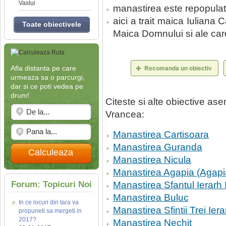
Vaslui
manastirea este repopulat
aici a trait maica Iuliana C
Toate obiectivele
Maica Domnului si ale carei
Afla distanta pe care
urmeaza sa o parcurgi,
dar si ce poti vedea pe
drum!
Citeste si alte obiective a
Vrancea:
Manastirea Cartisoara
Manastirea Guranda
Calculeaza
Manastirea Nicula
Manastirea Agapia (Agapi
Forum: Topicuri Noi
Manastirea Sfantul Ierarh 
Manastirea Buluc
In ce locuri din tara va
Manastirea Sfintii Trei Iera
propuneti sa mergeti in
2017?
Manastirea Nechit