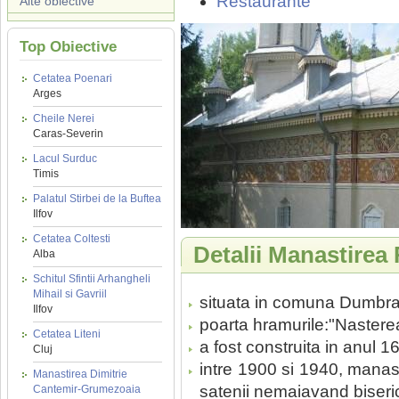
Restaurante
Alte obiective
Top Obiective
Cetatea Poenari
Arges
Cheile Nerei
Caras-Severin
Lacul Surduc
Timis
Palatul Stirbei de la Buftea
Ilfov
Cetatea Coltesti
Detalii Manastirea
Alba
Schitul Sfintii Arhangheli
Mihail si Gavriil
situata in comuna Dumbrav
Ilfov
poarta hramurile:"Nasterea
Cetatea Liteni
a fost construita in anul 1
Cluj
intre 1900 si 1940, manasti
Manastirea Dimitrie
satenii nemaiavand biseri
Cantemir-Grumezoaia