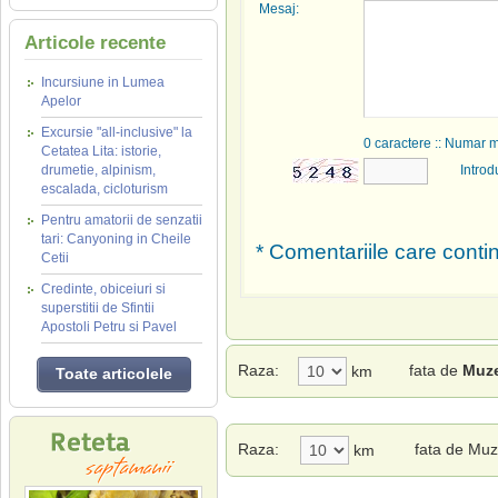
Mesaj:
Articole recente
Incursiune in Lumea
Apelor
Excursie "all-inclusive" la
0
caractere :: Numar 
Cetatea Lita: istorie,
drumetie, alpinism,
Introd
escalada, cicloturism
Pentru amatorii de senzatii
tari: Canyoning in Cheile
* Comentariile care contin
Cetii
Credinte, obiceiuri si
superstitii de Sfintii
Apostoli Petru si Pavel
Raza:
fata de
Muze
km
Toate articolele
Raza:
fata de Muz
km