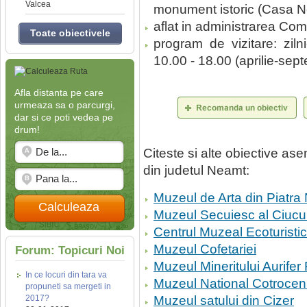
Valcea
monument istoric (Casa N
aflat in administrarea C
Toate obiectivele
program de vizitare: ziln
10.00 - 18.00 (aprilie-septe
Afla distanta pe care
urmeaza sa o parcurgi,
dar si ce poti vedea pe
drum!
Citeste si alte obiective a
din judetul Neamt:
Muzeul de Arta din Piatra
Calculeaza
Muzeul Secuiesc al Ciucu
Centrul Muzeal Ecoturistic
Muzeul Cofetariei
Forum: Topicuri Noi
Muzeul Mineritului Aurife
In ce locuri din tara va
Muzeul National Cotrocen
propuneti sa mergeti in
2017?
Muzeul satului din Cizer