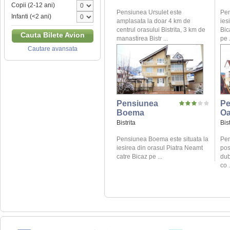
Copii (2-12 ani)
Pensiunea Ursulet este
Pen
Infanti (<2 ani)
amplasata la doar 4 km de
ies
centrul orasului Bistrita, 3 km de
Bic
Cauta Bilete Avion
manastirea Bistr ...
pe .
Cautare avansata
Pensiunea
Pe
Boema
O
Bistrita
Bist
Pensiunea Boema este situata la
Pen
iesirea din orasul Piatra Neamt
pos
catre Bicaz pe ...
dub
co .