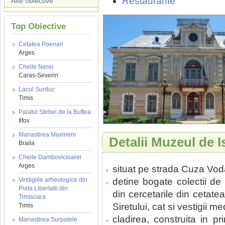
Restaurante
Alte obiective
Top Obiective
Cetatea Poenari
Arges
Cheile Nerei
Caras-Severin
Lacul Surduc
Timis
Palatul Stirbei de la Buftea
Ilfov
Manastirea Maxineni
Detalii Muzeul de 
Braila
Cheile Dambovicioarei
Arges
situat pe strada Cuza Vo
Vestigiile arheologice din
detine bogate colectii de
Piata Libertatii din
din cercetarile din cetate
Timisoara
Siretului, cat si vestigii m
Timis
cladirea, construita in p
Manastirea Surpatele