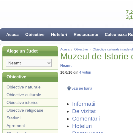
7,
3,
Acasa
Obiective
Hoteluri
Restaurante
Calculeaza R
Acasa
Obiective
Obiective culturale in judet
Alege un Judet
Muzeul de Istorie
Neamt
10.0
/
10
din
4
voturi
Obiective
Obiective naturale
vezi pe harta
Obiective culturale
Obiective istorice
Informatii
Obiective religioase
De vizitat
Statiuni
Comentarii
Hoteluri
Agrement