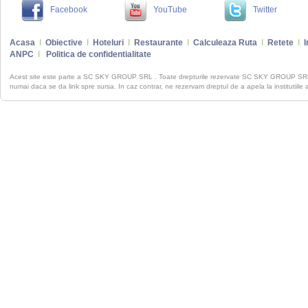
Facebook
YouTube
Twitter
Acasa
I
Obiective
I
Hoteluri
I
Restaurante
I
Calculeaza Ruta
I
Retete
I
I
ANPC
I
Politica de confidentialitate
Acest site este parte a SC SKY GROUP SRL . Toate drepturile rezervate SC SKY GROUP S
numai daca se da link spre sursa. In caz contrar, ne rezervam dreptul de a apela la institutiile 