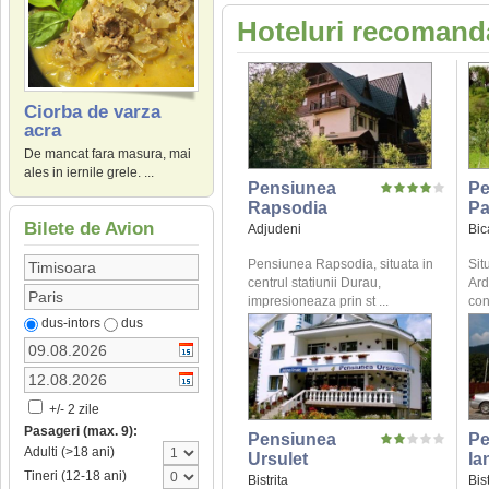
Hoteluri recomanda
Ciorba de varza
acra
De mancat fara masura, mai
ales in iernile grele. ...
Pensiunea
Pe
Rapsodia
Pa
Bilete de Avion
Adjudeni
Bic
Pensiunea Rapsodia, situata in
Sit
centrul statiunii Durau,
Ard
impresioneaza prin st ...
con
dus-intors
dus
+/- 2 zile
Pasageri (max. 9):
Pensiunea
Pe
Adulti (>18 ani)
Ursulet
Ia
Tineri (12-18 ani)
Bistrita
Bist