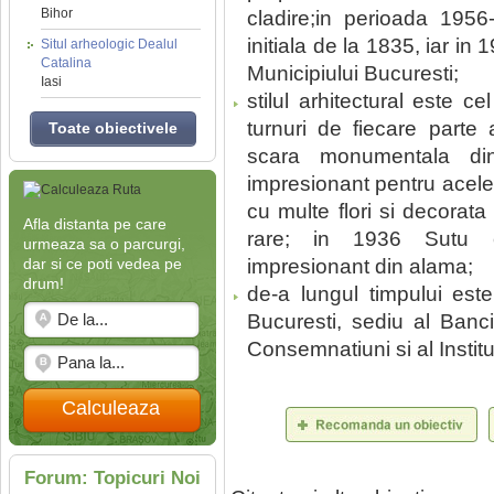
Bihor
cladire;in perioada 1956
initiala de la 1835, iar in
Situl arheologic Dealul
Catalina
Municipiului Bucuresti;
Iasi
stilul arhitectural este c
turnuri de fiecare parte a
Toate obiectivele
scara monumentala di
impresionant pentru acele
cu multe flori si decorata
Afla distanta pe care
rare; in 1936 Sutu c
urmeaza sa o parcurgi,
dar si ce poti vedea pe
impresionant din alama;
drum!
de-a lungul timpului este
Bucuresti, sediu al Banc
Consemnatiuni si al Institu
Calculeaza
Forum: Topicuri Noi