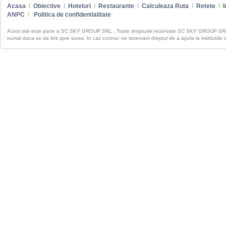
Acasa
I
Obiective
I
Hoteluri
I
Restaurante
I
Calculeaza Ruta
I
Retete
I
I
ANPC
I
Politica de confidentialitate
Acest site este parte a SC SKY GROUP SRL . Toate drepturile rezervate SC SKY GROUP S
numai daca se da link spre sursa. In caz contrar, ne rezervam dreptul de a apela la institutiile 