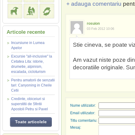
+ adauga comentariu
pent
rosuion
03 Feb 2012 10:06
Articole recente
Incursiune in Lumea
Stie cineva, se poate vi
Apelor
Excursie "all-inclusive" la
Am vazut niste poze din 
Cetatea Lita: istorie,
decoratiile originale. Su
drumetie, alpinism,
escalada, cicloturism
Pentru amatorii de senzatii
tari: Canyoning in Cheile
Cetii
Credinte, obiceiuri si
superstitii de Sfintii
Nume utilizator:
Apostoli Petru si Pavel
Email utilizator:
Titlu comentariu:
Toate articolele
Mesaj: