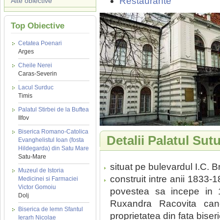
Restaurante
Alte obiective
Top Obiective
Cetatea Poenari
Arges
Cheile Nerei
Caras-Severin
Lacul Surduc
Timis
Palatul Stirbei de la Buftea
Ilfov
Biserica Romano-Catolica
Detalii Palatul Sut
Evanghelistul Ioan (fosta
Hildegarda) din Satu Mare
Satu-Mare
situat pe bulevardul I.C. Br
Muzeul de Istoria
construit intre anii 1833-
Medicinei si Farmaciei
Victor Gomoiu
povestea sa incepe in 
Dolj
Ruxandra Racovita can
Biserica de lemn Sfantul
proprietatea din fata biser
Ierarh Nicolae