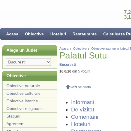
7,
3,
Acasa
Obiective
Hoteluri
Restaurante
Calculeaza R
Acasa
Obiective
Obiective istorice in judetul
Alege un Judet
Palatul Sutu
Bucuresti
10.0
/
10
din
5
voturi
Obiective
Obiective naturale
vezi pe harta
Obiective culturale
Obiective istorice
Informatii
Obiective religioase
De vizitat
Statiuni
Comentarii
Hoteluri
Agrement