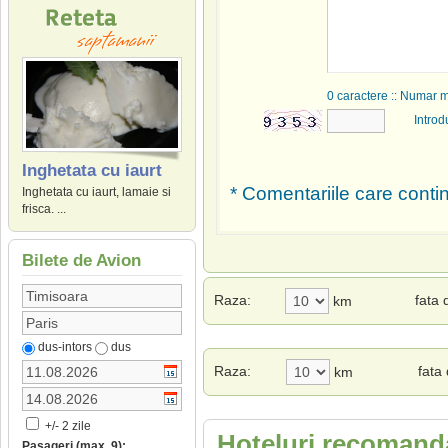
0
caractere :: Numar 
Introd
Inghetata cu iaurt
* Comentariile care contin
Inghetata cu iaurt, lamaie si
frisca. ...
Bilete de Avion
Raza:
fata
km
dus-intors
dus
Raza:
fata
km
+/- 2 zile
Hoteluri recomanda
Pasageri (max. 9):