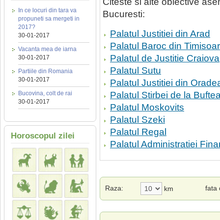
Citeste si alte obiective a
In ce locuri din tara va
Bucuresti:
propuneti sa mergeti in
2017?
Palatul Justitiei din Arad
30-01-2017
Palatul Baroc din Timisoa
Vacanta mea de iarna
Palatul de Justitie Craiova
30-01-2017
Palatul Sutu
Partiile din Romania
30-01-2017
Palatul Justitiei din Orade
Bucovina, colt de rai
Palatul Stirbei de la Bufte
30-01-2017
Palatul Moskovits
Palatul Szeki
Palatul Regal
Horoscopul zilei
Palatul Administratiei Fina
Raza:
fata
km