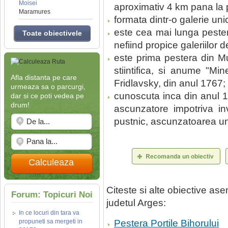
Moisei
aproximativ 4 km pana la 
Maramures
formata dintr-o galerie un
este cea mai lunga pestera
Toate obiectivele
nefiind propice galeriilor 
este prima pestera din Mu
stiintifica, si anume "Min
Afla distanta pe care
Fridlavsky, din anul 1767;
urmeaza sa o parcurgi,
cunoscuta inca din anul 15
dar si ce poti vedea pe
drum!
ascunzatore impotriva inv
pustnic, ascunzatoarea uno
Calculeaza
Citeste si alte obiective a
Forum: Topicuri Noi
judetul Arges:
In ce locuri din tara va
propuneti sa mergeti in
Pestera Portile Bihorului