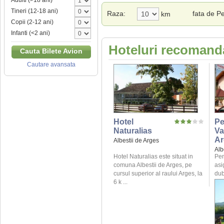
Adulti (>18 ani)
Tineri (12-18 ani)
Raza:
fata de P
km
Copii (2-12 ani)
Infanti (<2 ani)
Hoteluri recomanda
Cauta Bilete Avion
Cautare avansata
Hotel
Pe
Naturalias
Va
Ar
Albestii de Arges
Alb
Hotel Naturalias este situat in
Pen
comuna Albestii de Arges, pe
asi
cursul superior al raului Arges, la
dub
6 k ...