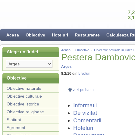
7,
3,
Acasa
Obiective
Hoteluri
Restaurante
Calculeaza R
Acasa
Obiective
Obiective naturale in judetul
Alege un Judet
Pestera Dambovic
Arges
8.2
/
10
din
5
voturi
Obiective
Obiective naturale
vezi pe harta
Obiective culturale
Obiective istorice
Informatii
Obiective religioase
De vizitat
Statiuni
Comentarii
Hoteluri
Agrement