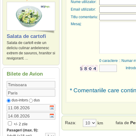
Nume utilizator:
Email utilizator:
Titlu comentariu:
Mesaj:
Salata de cartofi
Salata de cartofi este un
deliciu culinar ardelenesc
extrem de savuros, hranitor si
revigorant. ...
0
caractere :: Numar 
Introd
Bilete de Avion
* Comentariile care contin
dus-intors
dus
Raza:
fata de
Pe
km
+/- 2 zile
Pasageri (max. 9):