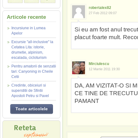
robertalex82
27 Feb 2012 09:07
Articole recente
Incursiune in Lumea
Si eu am fost anul trecu
Apelor
placut foarte mult. Reco
Excursie "all-inclusive" la
Cetatea Lita: istorie,
drumetie, alpinism,
escalada, cicloturism
Mirciulescu
Pentru amatorii de senzatii
12 Martie 2011 19:30
tari: Canyoning in Cheile
Cetii
DA, AM VIZITAT-O SI
Credinte, obiceiuri si
superstitii de Sfintii
CE TINE DE TRECUTU
Apostoli Petru si Pavel
PAMANT
Toate articolele