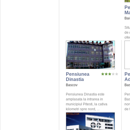
Pe
Ma
Bai
Sit
de 
ofe
Pensiunea
Pe
Dinastia
A
Bascov
Ba
Pensiunea Dinastia este
Pen
amplasata la intrarea in
Bas
municipiul Pitesti, la cativa
nor
kilometri spre nord, ...
de t