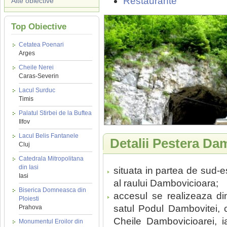
Restaurante
Alte obiective
Top Obiective
Cetatea Poenari
Arges
Cheile Nerei
Caras-Severin
Lacul Surduc
Timis
Palatul Stirbei de la Buftea
Ilfov
Lacul Belis Fantanele
Detalii Pestera Da
Cluj
Catedrala Mitropolitana
din Iasi
situata in partea de sud-e
Iasi
al raului Dambovicioara;
Biserica Domneasca din
accesul se realizeaza d
Ploiesti
satul Podul Dambovitei, 
Prahova
Cheile Dambovicioarei, ia
Monumentul Eroilor din