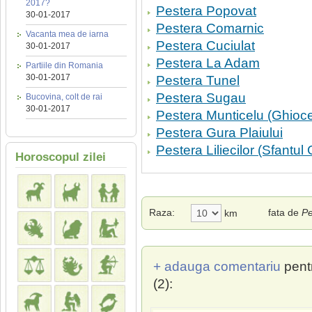
2017?
Pestera Popovat
30-01-2017
Pestera Comarnic
Vacanta mea de iarna
Pestera Cuciulat
30-01-2017
Pestera La Adam
Partiile din Romania
30-01-2017
Pestera Tunel
Pestera Sugau
Bucovina, colt de rai
30-01-2017
Pestera Munticelu (Ghioce
Pestera Gura Plaiului
Pestera Liliecilor (Sfantul 
Horoscopul zilei
Raza:
fata de
Pe
km
+ adauga comentariu
pent
(2):