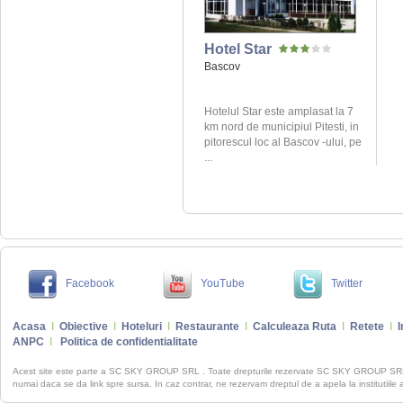
Hotel Star
Bascov
Hotelul Star este amplasat la 7
km nord de municipiul Pitesti, in
pitorescul loc al Bascov -ului, pe
...
Facebook
YouTube
Twitter
Acasa
I
Obiective
I
Hoteluri
I
Restaurante
I
Calculeaza Ruta
I
Retete
I
I
ANPC
I
Politica de confidentialitate
Acest site este parte a SC SKY GROUP SRL . Toate drepturile rezervate SC SKY GROUP S
numai daca se da link spre sursa. In caz contrar, ne rezervam dreptul de a apela la institutiile 