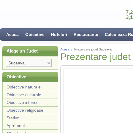
7,
3,
Acasa
Obiective
Hoteluri
Restaurante
Calculeaza R
Acasa
Prezentare judet Suceava
Alege un Judet
Prezentare jude
Obiective
Obiective naturale
Obiective culturale
Obiective istorice
Obiective religioase
Statiuni
Agrement