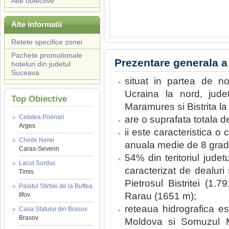
Alte obiective
Alte informatii
Retete specifice zonei
Pachete promotionale
Prezentare generala a
hoteluri din judetul
Suceava
situat in partea de n
Ucraina la nord, jud
Top Obiective
Maramures si Bistrita la
Cetatea Poenari
are o suprafata totala 
Arges
ii este caracteristica 
Cheile Nerei
anuala medie de 8 grad
Caras-Severin
54% din teritoriul judetu
Lacul Surduc
caracterizat de dealuri 
Timis
Pietrosul Bistritei (1.
Palatul Stirbei de la Buftea
Rarau (1651 m);
Ilfov
reteaua hidrografica es
Casa Sfatului din Brasov
Brasov
Moldova si Somuzul Ma