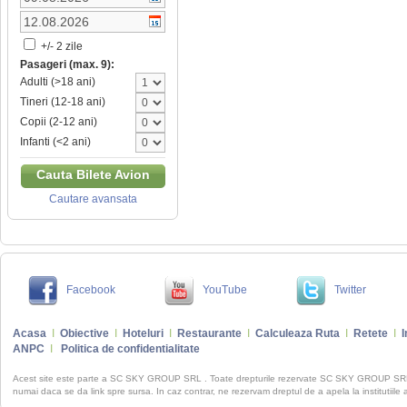
+/- 2 zile
Pasageri (max. 9):
Adulti (>18 ani)
Tineri (12-18 ani)
Copii (2-12 ani)
Infanti (<2 ani)
Cauta Bilete Avion
Cautare avansata
Facebook
YouTube
Twitter
Acasa
I
Obiective
I
Hoteluri
I
Restaurante
I
Calculeaza Ruta
I
Retete
I
I
ANPC
I
Politica de confidentialitate
Acest site este parte a SC SKY GROUP SRL . Toate drepturile rezervate SC SKY GROUP S
numai daca se da link spre sursa. In caz contrar, ne rezervam dreptul de a apela la institutiile 