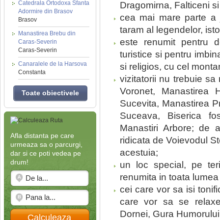
Catedrala Ortodoxa Sfanta
Dragomirna, Falticeni s
Adormire din Brasov
cea mai mare parte a 
Brasov
taram al legendelor, istori
Manastirea Brebu din
este renumit pentru d
Caras-Severin
Caras-Severin
turistice si pentru imbin
Canaralele de la Harsova
si religios, cu cel mon
Constanta
vizitatorii nu trebuie
Voronet, Manastirea 
Toate obiectivele
Sucevita, Manastirea Pr
Suceava, Biserica fos
Manastiri Arbore; de 
Afla distanta pe care
ridicata de Voievodul S
urmeaza sa o parcurgi,
acestuia;
dar si ce poti vedea pe
drum!
un loc special, pe teri
renumita in toata lumea
cei care vor sa isi toni
care vor sa se relaxez
Dornei, Gura Humorulu
Calculeaza