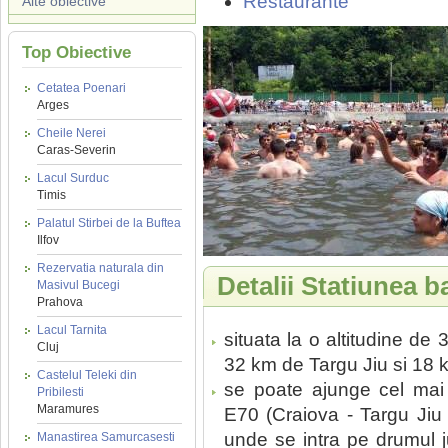
Restaurante
Alte obiective
Top Obiective
Cetatea Poenari
Arges
Cheile Nerei
Caras-Severin
Lacul Surduc
Timis
Palatul Stirbei de la Buftea
Ilfov
Rezervatia naturala din
Detalii Statiunea 
Masivul Bucegi
Prahova
Lacul Tarnita
situata la o altitudine de
Cluj
32 km de Targu Jiu si 18 
Castelul Teleki din
se poate ajunge cel ma
Pribilesti
Maramures
E70 (Craiova - Targu Jiu 
unde se intra pe drumul j
Manastirea Samurcasesti