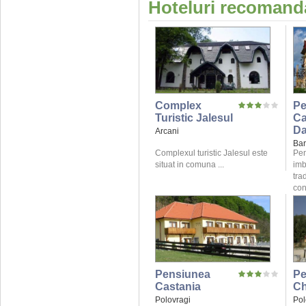
Hoteluri recomanda
Complex
Pe
Turistic Jalesul
C
Da
Arcani
Bar
Complexul turistic Jalesul este
Pen
situat in comuna ...
imb
tra
conf
Pensiunea
Pe
Castania
Ch
Polovragi
Pol