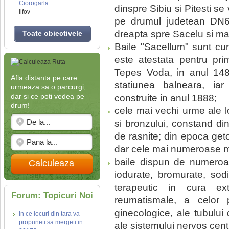
Ciorogarla
dinspre Sibiu si Pitesti s
Ilfov
pe drumul judetean DN67
dreapta spre Sacelu si ma
Toate obiectivele
Baile "Sacellum" sunt cu
este atestata pentru pr
Tepes Voda, in anul 1480
Afla distanta pe care
statiunea balneara, iar
urmeaza sa o parcurgi,
dar si ce poti vedea pe
construite in anul 1888;
drum!
cele mai vechi urme ale l
si bronzului, constand di
de rasnite; din epoca get
dar cele mai numeroase ma
baile dispun de numeroas
Calculeaza
iodurate, bromurate, sod
terapeutic in cura exte
Forum: Topicuri Noi
reumatismale, a celor p
ginecologice, ale tubului d
In ce locuri din tara va
propuneti sa mergeti in
ale sistemului nervos centra