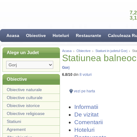
7,
3,
Acasa
Obiective
Hoteluri
Restaurante
Calculeaza R
Acasa
Obiective
Statiuni in judetul Gorj
Sta
Alege un Judet
Statiunea balneoc
Gorj
6.8
/
10
din
8
voturi
Obiective
Obiective naturale
vezi pe harta
Obiective culturale
Obiective istorice
Informatii
Obiective religioase
De vizitat
Statiuni
Comentarii
Hoteluri
Agrement