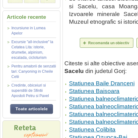
si Sacelu, casa Moanga-
Izvoarele minerale Sacel
Articole recente
Muzeul etnografic si istori
Incursiune in Lumea
Apelor
Excursie "all-inclusive" la
Cetatea Lita: istorie,
drumetie, alpinism,
escalada, cicloturism
Citeste si alte obiective a
Pentru amatorii de senzatii
Sacelu
din judetul Gorj:
tari: Canyoning in Cheile
Cetii
Statiunea Baile Dranceni
Credinte, obiceiuri si
Statiunea Baisoara
superstitii de Sfintii
Apostoli Petru si Pavel
Statiunea balneoclimater
Statiunea balneoclimateric
Toate articolele
Statiunea balneoclimater
Statiunea balneoclimater
Statiunea Colibita
Statiunea Ozunca-Bai