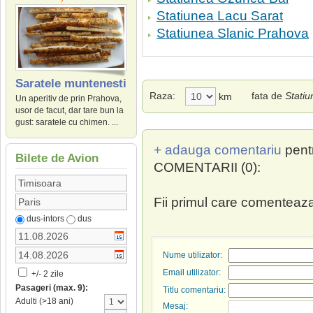
Statiunea Lacu Sarat
Statiunea Slanic Prahova
Saratele muntenesti
Raza:
fata de
Statiu
km
Un aperitiv de prin Prahova,
usor de facut, dar tare bun la
gust: saratele cu chimen. ...
+ adauga comentariu
pent
Bilete de Avion
COMENTARII (0):
Fii primul care comenteaza
dus-intors
dus
Nume utilizator:
Email utilizator:
+/- 2 zile
Pasageri (max. 9):
Titlu comentariu:
Adulti (>18 ani)
Mesaj: