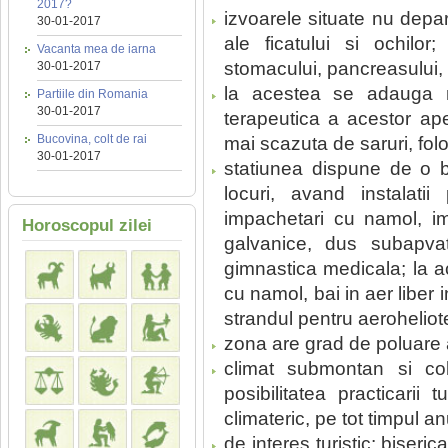
2017?
izvoarele situate nu depar
30-01-2017
ale ficatului si ochilor;
Vacanta mea de iarna
stomacului, pancreasului, 
30-01-2017
la acestea se adauga n
Partiile din Romania
30-01-2017
terapeutica a acestor ape
Bucovina, colt de rai
mai scazuta de saruri, folo
30-01-2017
statiunea dispune de o 
locuri, avand instalat
impachetari cu namol, imp
Horoscopul zilei
galvanice, dus subapvat
gimnastica medicala; la a
cu namol, bai in aer liber
strandul pentru aeroheliot
zona are grad de poluare
climat submontan si col
posibilitatea practicarii 
climateric, pe tot timpul an
de interes turistic: biser