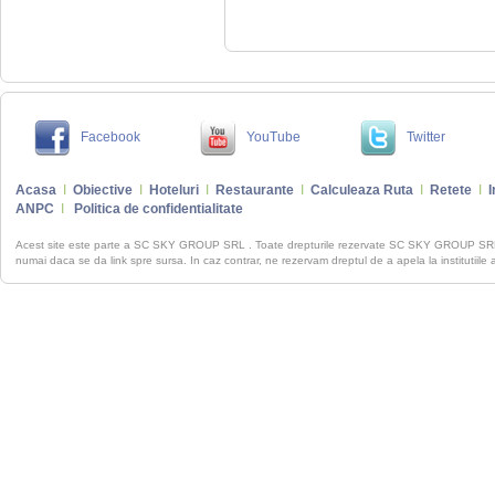
Facebook
YouTube
Twitter
Acasa
I
Obiective
I
Hoteluri
I
Restaurante
I
Calculeaza Ruta
I
Retete
I
I
ANPC
I
Politica de confidentialitate
Acest site este parte a SC SKY GROUP SRL . Toate drepturile rezervate SC SKY GROUP S
numai daca se da link spre sursa. In caz contrar, ne rezervam dreptul de a apela la institutiile 