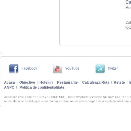
Ca
Mo
Cab
loc
Facebook
YouTube
Twitter
Acasa
I
Obiective
I
Hoteluri
I
Restaurante
I
Calculeaza Ruta
I
Retete
I
I
ANPC
I
Politica de confidentialitate
Acest site este parte a SC SKY GROUP SRL . Toate drepturile rezervate SC SKY GROUP S
numai daca se da link spre sursa. In caz contrar, ne rezervam dreptul de a apela la institutiile 