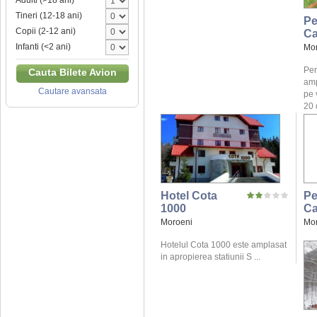
Adulti (>18 ani)
Tineri (12-18 ani)
Pe
Copii (2-12 ani)
Ca
Infanti (<2 ani)
Mo
Pen
Cauta Bilete Avion
amp
Cautare avansata
pe 
20 
Hotel Cota
Pe
1000
Ca
Moroeni
Mo
Hotelul Cota 1000 este amplasat
in apropierea statiunii S ...