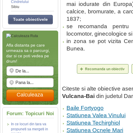
Cindrelului
mai iodurate din Europa)
Sibiu
calcice, bromurate, a car
1837;
Toate obiectivele
se recomanda pentru cu
locomotor, ginecologice si
in zona se pot vizita Cen
Afla distanta pe care
Bunea.
urmeaza sa o parcurgi,
dar si ce poti vedea pe
drum!
Citeste si alte obiective a
Calculeaza
Vulcana-Bai
din judetul Da
Baile Fortyogo
Forum: Topicuri Noi
Statiunea Valea Vinului
Statiunea Techirghiol
In ce locuri din tara va
propuneti sa mergeti in
Statiunea Ocnele Mari