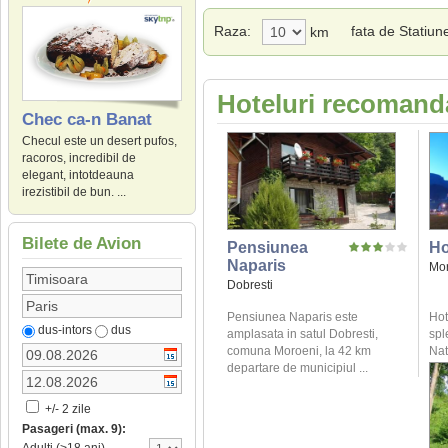
Raza:
fata de Statiun
km
Hoteluri recomanda
Chec ca-n Banat
Checul este un desert pufos,
racoros, incredibil de
elegant, intotdeauna
irezistibil de bun. ...
Bilete de Avion
Pensiunea
Ho
Naparis
Mo
Dobresti
Pensiunea Naparis este
Hot
dus-intors
dus
amplasata in satul Dobresti,
spl
comuna Moroeni, la 42 km
Nat
departare de municipiul ...
+/- 2 zile
Pasageri (max. 9):