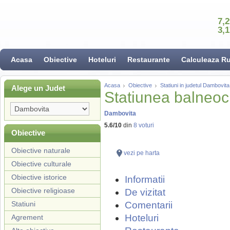
7,
3,
Acasa
Obiective
Hoteluri
Restaurante
Calculeaza R
Acasa
Obiective
Statiuni in judetul Dambovita
Alege un Judet
Statiunea balneoc
Dambovita
5.6
/
10
din
8
voturi
Obiective
Obiective naturale
vezi pe harta
Obiective culturale
Obiective istorice
Informatii
Obiective religioase
De vizitat
Statiuni
Comentarii
Hoteluri
Agrement