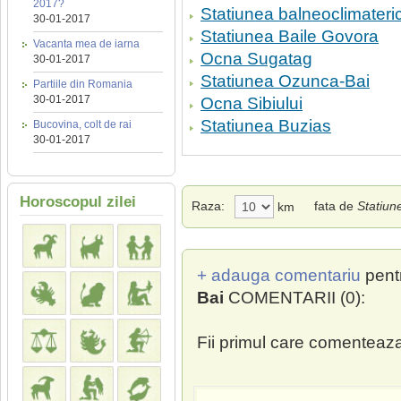
2017?
Statiunea balneoclimateric
30-01-2017
Statiunea Baile Govora
Vacanta mea de iarna
Ocna Sugatag
30-01-2017
Statiunea Ozunca-Bai
Partiile din Romania
30-01-2017
Ocna Sibiului
Statiunea Buzias
Bucovina, colt de rai
30-01-2017
Horoscopul zilei
Raza:
fata de
Statiun
km
+ adauga comentariu
pent
Bai
COMENTARII (0):
Fii primul care comenteaza