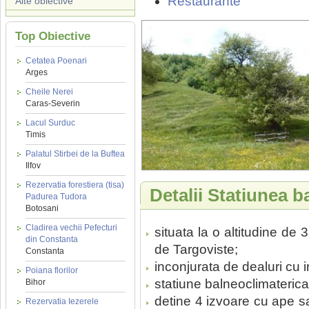
Restaurante
Alte obiective
Top Obiective
Cetatea Poenari
Arges
Cheile Nerei
Caras-Severin
Lacul Surduc
Timis
Palatul Stirbei de la Buftea
Ilfov
Rezervatia forestiera (tisa)
Detalii Statiunea 
Padurea Tudora
Botosani
Cladirea vechii Pefecturi
situata la o altitudine de
din Constanta
de Targoviste;
Constanta
inconjurata de dealuri cu 
Poiana florilor
statiune balneoclimaterica 
Bihor
detine 4 izvoare cu ape sal
Rezervatia Iezerele