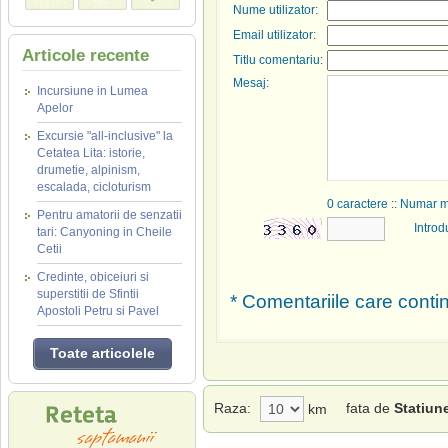
Nume utilizator:
Email utilizator:
Articole recente
Titlu comentariu:
Mesaj:
Incursiune in Lumea
Apelor
Excursie "all-inclusive" la
Cetatea Lita: istorie,
drumetie, alpinism,
escalada, cicloturism
0
caractere :: Numar 
Pentru amatorii de senzatii
Introd
tari: Canyoning in Cheile
Cetii
Credinte, obiceiuri si
superstitii de Sfintii
* Comentariile care contin
Apostoli Petru si Pavel
Toate articolele
Raza:
fata de
Statiun
km