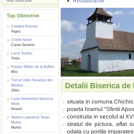
Restaurante
Alte obiective
Top Obiective
Cetatea Poenari
Arges
Cheile Nerei
Caras-Severin
Lacul Surduc
Timis
Palatul Stirbei de la Buftea
Ilfov
Turnul Ulitei Fierarilor din
Detalii Biserica de
Medias
Sibiu
Casa memoriala Veronica
situata in comuna Chichis
Micle
poarta hramul "Sfintii Apos
Neamt
construita in secolul al XV
Statuia Lupoaicei Targu
Mures
stratul de pictura, aflat 
Mures
odata cu portile imparatest