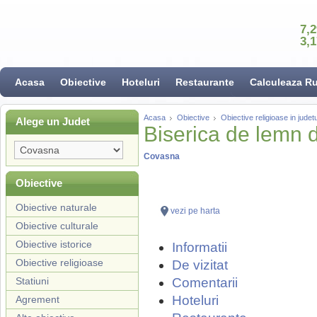
7,
3,
Acasa
Obiective
Hoteluri
Restaurante
Calculeaza R
Acasa
Obiective
Obiective religioase in jude
Alege un Judet
Biserica de lemn d
Covasna
Obiective
Obiective naturale
vezi pe harta
Obiective culturale
Obiective istorice
Informatii
Obiective religioase
De vizitat
Statiuni
Comentarii
Hoteluri
Agrement