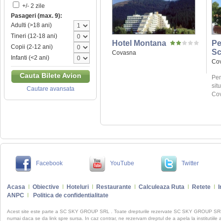
+/- 2 zile
Pasageri (max. 9):
Adulti (>18 ani)
Tineri (12-18 ani)
Hotel Montana
Pe
Copii (2-12 ani)
Sc
Covasna
Infanti (<2 ani)
Co
Cauta Bilete Avion
Pen
sit
Cautare avansata
Cov
Facebook
YouTube
Twitter
Acasa
I
Obiective
I
Hoteluri
I
Restaurante
I
Calculeaza Ruta
I
Retete
I
I
ANPC
I
Politica de confidentialitate
Acest site este parte a SC SKY GROUP SRL . Toate drepturile rezervate SC SKY GROUP S
numai daca se da link spre sursa. In caz contrar, ne rezervam dreptul de a apela la institutiile 