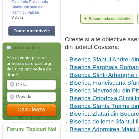
Catedrala Episcopala
Sfantul Nicolae din
Ramnicu Valcea
Valcea
Toate obiectivele
Citeste si alte obiective a
din judetul Covasna:
Afla distanta pe care
Biserica Sfantul Andrei di
urmeaza sa o parcurgi,
Biserica Parohiala Romano
dar si ce poti vedea pe
Biserica Sfintii Arhangheli
drum!
Biserica Franciscana Sfan
Biserica Mavrodolu din Pit
Biserica Ortodoxa Sfintii 
Biserica Sfanta Treime di
Calculeaza
Biserica Zlatari din Bucure
Biserica de lemn Sfantul Il
Biserica Adormirea Maicii
Forum: Topicuri Noi