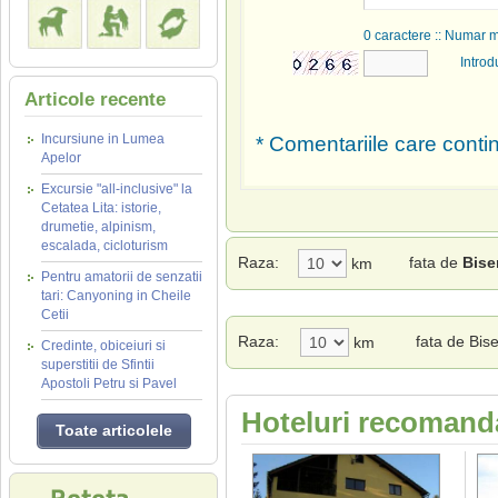
0
caractere :: Numar 
Introd
Articole recente
Incursiune in Lumea
* Comentariile care contin
Apelor
Excursie "all-inclusive" la
Cetatea Lita: istorie,
drumetie, alpinism,
escalada, cicloturism
Raza:
fata de
Bise
km
Pentru amatorii de senzatii
tari: Canyoning in Cheile
Cetii
Raza:
fata de Bis
km
Credinte, obiceiuri si
superstitii de Sfintii
Apostoli Petru si Pavel
Hoteluri recomand
Toate articolele