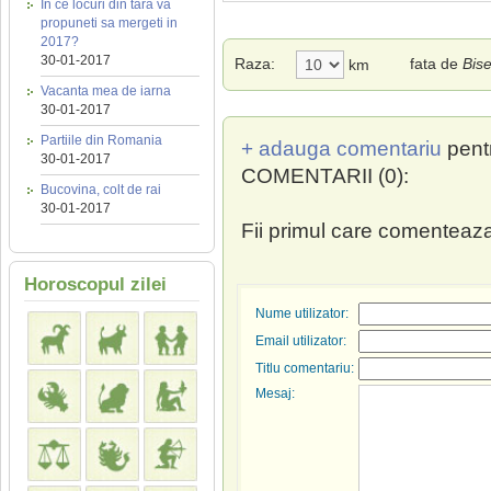
In ce locuri din tara va
propuneti sa mergeti in
2017?
30-01-2017
Raza:
fata de
Bise
km
Vacanta mea de iarna
30-01-2017
Partiile din Romania
+ adauga comentariu
pent
30-01-2017
COMENTARII (0):
Bucovina, colt de rai
30-01-2017
Fii primul care comenteaza
Horoscopul zilei
Nume utilizator:
Email utilizator:
Titlu comentariu:
Mesaj: