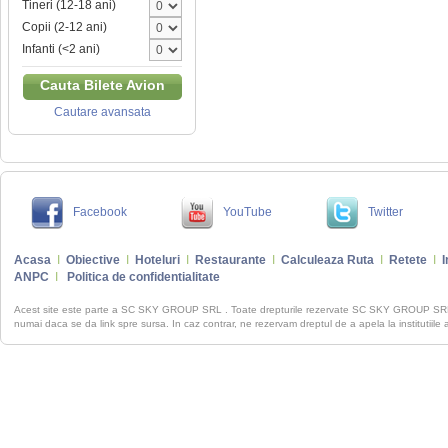
Tineri (12-18 ani)
Copii (2-12 ani)
Infanti (<2 ani)
Cauta Bilete Avion
Cautare avansata
Facebook
YouTube
Twitter
Acasa
I
Obiective
I
Hoteluri
I
Restaurante
I
Calculeaza Ruta
I
Retete
I
I
ANPC
I
Politica de confidentialitate
Acest site este parte a SC SKY GROUP SRL . Toate drepturile rezervate SC SKY GROUP S
numai daca se da link spre sursa. In caz contrar, ne rezervam dreptul de a apela la institutiile 