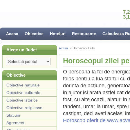
7,
3,
Acasa
Obiective
Hoteluri
Restaurante
Calculeaza R
Acasa
Horoscopul zilei
Alege un Judet
Horoscopul zilei pe
O persoana la fel de energica,
Obiective
folos pentru a lua startul cu 
Obiective naturale
dorinta de actiune, generatoa
in ajutor isi arata astfel cat 
Obiective culturale
fost, cu alte ocazii, alaturi i
Obiective istorice
tandem, umar la umar, spre u
Obiective religioase
castigat, deci aveti acelasi in
Statiuni
Horoscop oferit de www.acv
Agrement