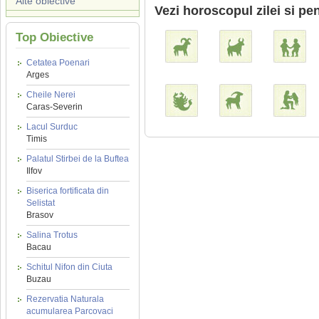
Alte obiective
Vezi horoscopul zilei si pen
Top Obiective
Cetatea Poenari
Arges
Cheile Nerei
Caras-Severin
Lacul Surduc
Timis
Palatul Stirbei de la Buftea
Ilfov
Biserica fortificata din
Selistat
Brasov
Salina Trotus
Bacau
Schitul Nifon din Ciuta
Buzau
Rezervatia Naturala
acumularea Parcovaci