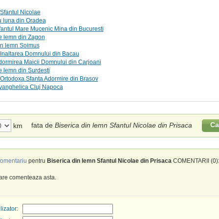
Sfantul Nicolae
u luna din Oradea
fantul Mare Mucenic Mina din Bucuresti
e lemn din Zagon
in lemn Soimus
 Inaltarea Domnului din Bacau
dormirea Maicii Domnului din Carjoani
e lemn din Surdesti
Ortodoxa Sfanta Adormire din Brasov
Evanghelica Cluj Napoca
Ca
fata de
Biserica din lemn Sfantul Nicolae din Prisaca
km
omentariu
pentru
Biserica din lemn Sfantul Nicolae din Prisaca
COMENTARII (0)
care comenteaza asta.
izator: