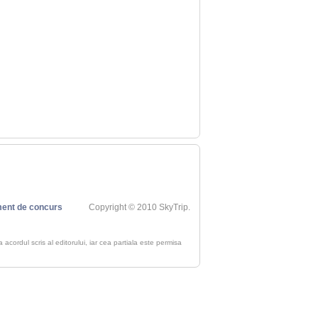
ent de concurs
Copyright © 2010 SkyTrip.
ra acordul scris al editorului, iar cea partiala este permisa