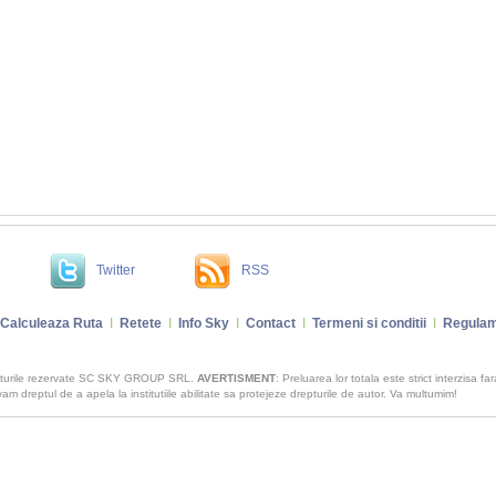
Twitter
RSS
Calculeaza Ruta
I
Retete
I
Info Sky
I
Contact
I
Termeni si conditii
I
Regulam
pturile rezervate SC SKY GROUP SRL.
AVERTISMENT
: Preluarea lor totala este strict interzisa fa
m dreptul de a apela la institutiile abilitate sa protejeze drepturile de autor. Va multumim!