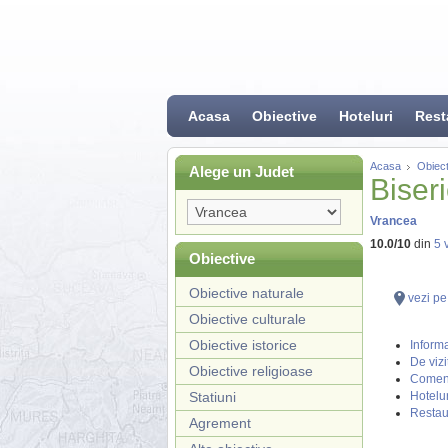
Acasa
Obiective
Hoteluri
Rest
Acasa
Obiect
Alege un Judet
Biser
Vrancea
10.0
/
10
din
5
v
Obiective
Obiective naturale
vezi pe
Obiective culturale
Obiective istorice
Informa
De vizi
Obiective religioase
Coment
Statiuni
Hotelur
Restau
Agrement