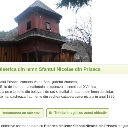
Biserica din lemn Sfantul Nicolae din Prisaca
 satul Prisaca, comuna Valea Sarii, judetul Vrancea;
ficiu de importanta nationala ce dateaza in secolul al XVIII-lea;
cata pe o temelie din bolovani de rau si inaltat din barne din lemn de stejar;
r se mai pastreaza fragmente din vechea catapeteasma pictata in anul 1820.
te obiective asemanatoare cu
Biserica din lemn Sfantul Nicolae din Prisaca
din jud