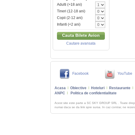
Adulti (>18 ani)
Tineri (12-18 ani)
Copii (2-12 ani)
Infanti (<2 ani)
Cauta Bilete Avion
Cautare avansata
Facebook
YouTube
Acasa
I
Obiective
I
Hoteluri
I
Restaurante
I
ANPC
I
Politica de confidentialitate
Acest site este parte a SC SKY GROUP SRL . Toate dre
numai daca se da link spre sursa. In caz contrar, ne rezerva