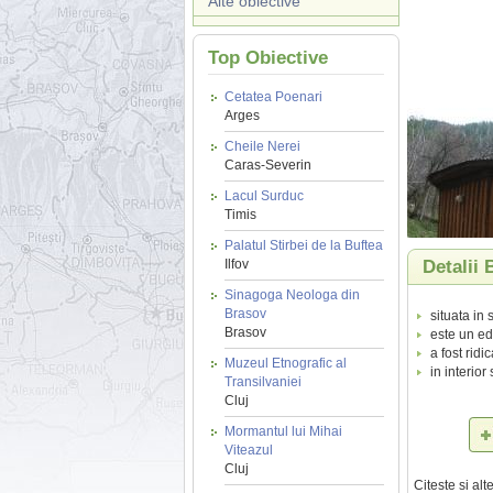
Alte obiective
Top Obiective
Cetatea Poenari
Arges
Cheile Nerei
Caras-Severin
Lacul Surduc
Timis
Palatul Stirbei de la Buftea
Ilfov
Detalii 
Sinagoga Neologa din
Brasov
situata in
Brasov
este un edi
a fost ridi
Muzeul Etnografic al
in interio
Transilvaniei
Cluj
Mormantul lui Mihai
Viteazul
Cluj
Citeste si al