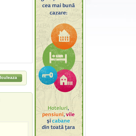
lculeaza
: