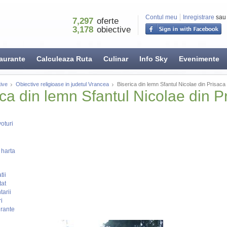
Contul meu
Inregistrare
sau
7,297
oferte
3,178
obiective
aurante
Calculeaza Ruta
Culinar
Info Sky
Evenimente
ive
Obiective religioase in judetul Vrancea
Biserica din lemn Sfantul Nicolae din Prisaca
ica din lemn Sfantul Nicolae din P
oturi
 harta
tii
tat
arii
i
rante