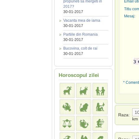
propuneti sa mergeti in
Email uti
2017?
Titlu com
30-01-2017
Mesaj:
Vacanta mea de iarna
30-01-2017
Partiile din Romania
30-01-2017
Bucovina, colt de rai
30-01-2017
Horoscopul zilei
* Comenta
Raza:
km