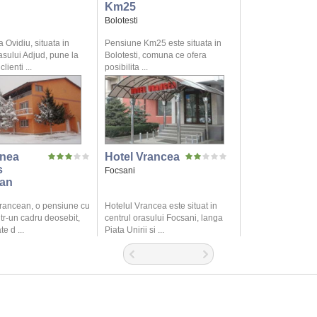
Km25
Bolotesti
Ovidiu, situata in
Pensiune Km25 este situata in
asului Adjud, pune la
Bolotesti, comuna ce ofera
lienti ...
posibilita ...
nea
Hotel Vrancea
s
Focsani
an
rancean, o pensiune cu
Hotelul Vrancea este situat in
ntr-un cadru deosebit,
centrul orasului Focsani, langa
e d ...
Piata Unirii si ...