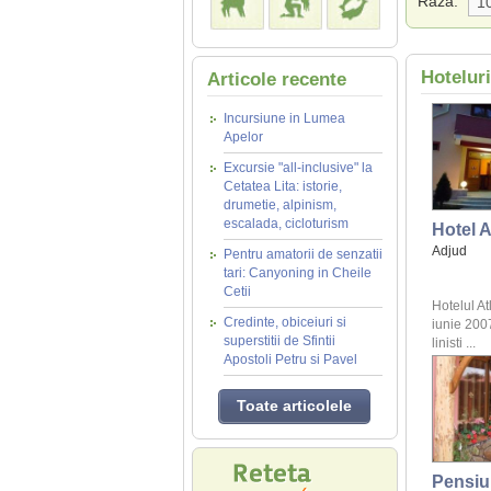
Raza:
Hotelur
Articole recente
Incursiune in Lumea
Apelor
Excursie "all-inclusive" la
Cetatea Lita: istorie,
drumetie, alpinism,
escalada, cicloturism
Hotel A
Adjud
Pentru amatorii de senzatii
tari: Canyoning in Cheile
Cetii
Hotelul At
Credinte, obiceiuri si
iunie 2007
superstitii de Sfintii
linisti ...
Apostoli Petru si Pavel
Toate articolele
Pensiu