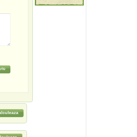
riu
alculeaza