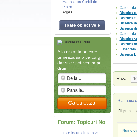
Manastirea Corbii de
Piatra
Catedrala 
Arges
Biserica c
Biserica S
Biserica d
Toate obiectivele
Biserica d
Catedrala
Biserica A
Biserica d
Catedrala 
Afla distanta pe care
Biserica 
urmeaza sa o parcurgi,
dar si ce poti vedea pe
drum!
Raza:
+ adauga c
Calculeaza
Fii primul 
Forum: Topicuri Noi
Nume util
In ce locuri din tara va