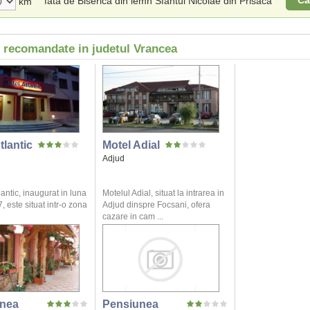
Ca
fata de Biserica din lemn Sfantul Nicolae din Prisaca
km
i recomandate in judetul Vrancea
tlantic
Motel Adial
Adjud
lantic, inaugurat in luna
Motelul Adial, situat la intrarea in
, este situat intr-o zona
Adjud dinspre Focsani, ofera
cazare in cam ...
nea
Pensiunea