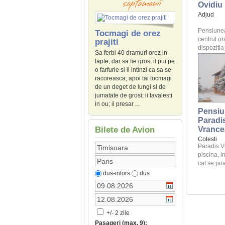
Ovidiu
Adjud
Pensiunea 
Tocmagi de orez
centrul or
prajiti
dispozitia c
Sa ferbi 40 dramuri orez in
lapte, dar sa fie gros; il pui pe
o farfurie si il intinzi ca sa se
racoreasca; apoi tai tocmagi
de un deget de lungi si de
jumatate de grosi; ii tavalesti
in ou; ii presar ...
Pensiu
Paradi
Bilete de Avion
Vrance
Cotesti
Paradis V
piscina, i
cat se poat
dus-intors
dus
+/- 2 zile
Pasageri (max. 9):