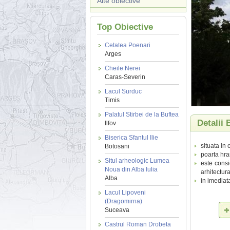
Alte obiective
Top Obiective
Cetatea Poenari
Arges
Cheile Nerei
Caras-Severin
Lacul Surduc
Timis
Palatul Stirbei de la Buftea
Detalii
Ilfov
Biserica Sfantul Ilie
situata i
Botosani
poarta hra
Situl arheologic Lumea
este cons
Noua din Alba Iulia
arhitectura
Alba
in imediat
Lacul Lipoveni
(Dragomirna)
Suceava
Castrul Roman Drobeta