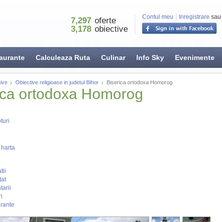
Contul meu
Inregistrare
sau
7,297
oferte
3,178
obiective
aurante
Calculeaza Ruta
Culinar
Info Sky
Evenimente
ive
Obiective religioase in judetul Bihor
Biserica ortodoxa Homorog
ica ortodoxa Homorog
turi
 harta
tii
tat
arii
i
rante