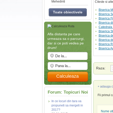
Mehedinti
Citeste si al
Biserica 
Toate obiectivele
Biserica S
Biserica F
Biserica d
Catedrala 
Biserica S
Afla distanta pe care
Biserica d
urmeaza sa o parcurgi,
Biserica d
dar si ce poti vedea pe
Biserica 
drum!
Biserica 
Raza:
Calculeaza
+ adauga c
Forum: Topicuri Noi
Fii primul 
In ce locuri din tara va
propuneti sa mergeti in
2017?
Nume util