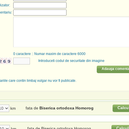
lizator:
entariu:
0
caractere :: Numar maxim de caractere 6000
Introduceti codul de securitate din imagine
Adauga comenta
riile care contin limbaj vulgar nu vor fi publicate.
Calcu
fata de
Biserica ortodoxa Homorog
km
Calcul
fata de Biserica ortodoxa Homorog
km