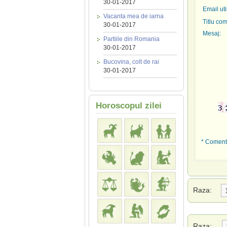
30-01-2017
Email uti
Vacanta mea de iarna
Titlu com
30-01-2017
Mesaj:
Partiile din Romania
30-01-2017
Bucovina, colt de rai
30-01-2017
Horoscopul zilei
* Comenta
Raza:
Raza: