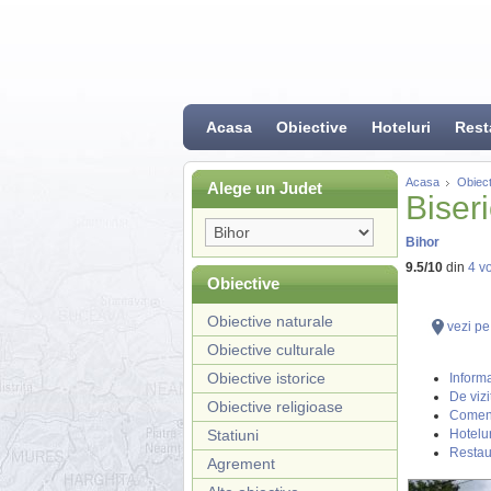
Acasa
Obiective
Hoteluri
Rest
Acasa
Obiect
Alege un Judet
Biser
Bihor
9.5
/
10
din
4
vo
Obiective
Obiective naturale
vezi pe
Obiective culturale
Obiective istorice
Informa
De vizi
Obiective religioase
Coment
Statiuni
Hotelur
Restau
Agrement