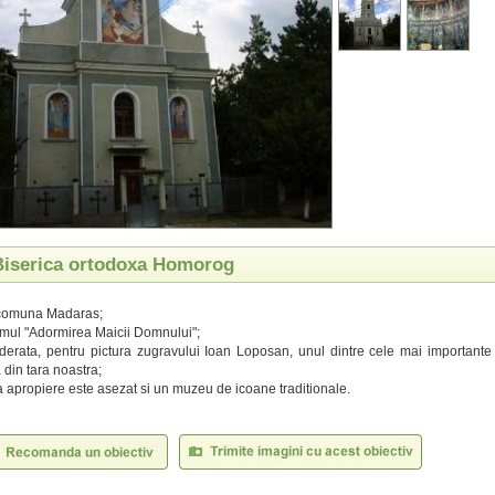
 Biserica ortodoxa Homorog
n comuna Madaras;
mul "Adormirea Maicii Domnului";
iderata, pentru pictura zugravului Ioan Loposan, unul dintre cele mai importan
 din tara noastra;
a apropiere este asezat si un muzeu de icoane traditionale.