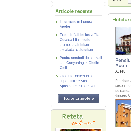
Articole recente
Hotelur
Incursiune in Lumea
Apelor
Excursie "all-inclusive" la
Cetatea Lita: istorie,
drumetie, alpinism,
escalada, cicloturism
Pentru amatorii de senzatii
Pensiu
tari: Canyoning in Cheile
Axon
Cetii
Auseu
Credinte, obiceiuri si
Pensiunea
superstitii de Sfintii
sosea, pe
Apostoli Petru si Pavel
pe partea 
dinspre C 
Toate articolele