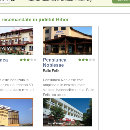
i recomandate in judetul Bihor
nea
Pensiunea
Noblesse
Baile Felix
 este localizata la
Pensiunea Noblesse este
 drumul european 60
amplasata in cea mai mare
dreapta daca circulati
statiune balneoclimaterica, Baile
...
Felix, cu acces ...