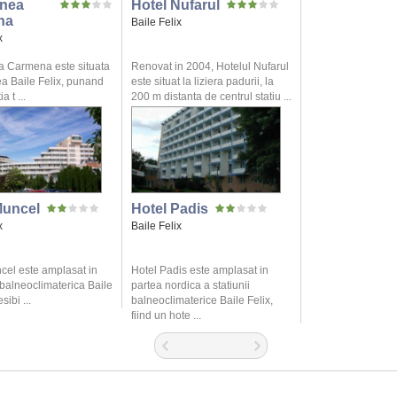
nea
Hotel Nufarul
na
Baile Felix
x
 Carmena este situata
Renovat in 2004, Hotelul Nufarul
ea Baile Felix, punand
este situat la liziera padurii, la
a t ...
200 m distanta de centrul statiu ...
Muncel
Hotel Padis
x
Baile Felix
cel este amplasat in
Hotel Padis este amplasat in
 balneoclimaterica Baile
partea nordica a statiunii
sibi ...
balneoclimaterice Baile Felix,
fiind un hote ...