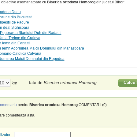
te obiective asemanatoare cu
Biserica ortodoxa Homorog
din judetul Bihor:
Madona Dudu
caune din Bucuresti
ilipestii de Padure
in deal Sighisoara
Pogorarea Sfantului Duh din Radauti
fanta Treime din Craiova
e lemn din Certesti
e lemn Adormirea Maicii Domnului din Manastioara
Romano-Catolica Calvaria
Adormirea Maicii Domnului din Repedea
Calcul
fata de
Biserica ortodoxa Homorog
km
omentariu
pentru
Biserica ortodoxa Homorog
COMENTARII (0):
care comenteaza asta.
izator: