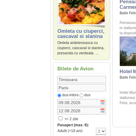
Pensiu
Carme
Baile Feli
Pensiunea
in statiun
Omleta cu ciuperci,
la dispoziti
cascaval si slanina
Omleta ardeleneasca cu
ciuperci, cascaval si slanina,
presarata cu verdeata. ...
Bilete de Avion
Hotel 
Baile Feli
Hotel Mun
dus-intors
dus
statiunea
Felix, acce
+/- 2 zile
Pasageri (max. 9):
Adulti (>18 ani)