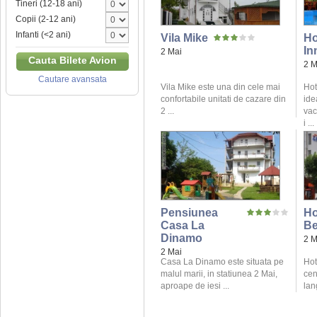
Tineri (12-18 ani)
Copii (2-12 ani)
Infanti (<2 ani)
Vila Mike
Ho
In
2 Mai
Cauta Bilete Avion
2 M
Cautare avansata
Vila Mike este una din cele mai
Hot
confortabile unitati de cazare din
ide
2 ...
vac
i ...
Pensiunea
Ho
Casa La
B
Dinamo
2 M
2 Mai
Casa La Dinamo este situata pe
Hot
malul marii, in statiunea 2 Mai,
cen
aproape de iesi ...
lan