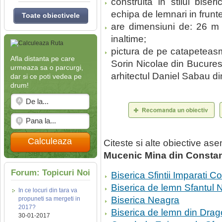
construita in stilul bis
echipa de lemnari in frunte
Toate obiectivele
are dimensiuni de: 26 m 
inaltime;
pictura de pe catapeteasm
Afla distanta pe care
Sorin Nicolae din Bucuresti,
urmeaza sa o parcurgi,
arhitectul Daniel Sabau din
dar si ce poti vedea pe
drum!
Calculeaza
Citeste si alte obiective a
Mucenic Mina din Consta
Forum: Topicuri Noi
Biserica Sfintii Imparati C
Biserica de lemn Sfantul N
In ce locuri din tara va
Biserica Neagra
propuneti sa mergeti in
2017?
Biserica de lemn din Drag
30-01-2017