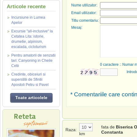
Nume utilizator:
Articole recente
Email utilizator:
Incursiune in Lumea
Titlu comentariu:
Apelor
Mesaj:
Excursie "all-inclusive" la
Cetatea Lita: istorie,
drumetie, alpinism,
escalada, cicloturism
Pentru amatorii de senzatii
tari: Canyoning in Cheile
0
caractere :: Numar 
Cetii
Introd
Credinte, obiceiuri si
superstitii de Sfintii
Apostoli Petru si Pavel
* Comentariile care contin
Toate articolele
fata de
Biserica 
Raza:
Constanta
km