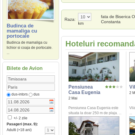
fata de Biserica 
Raza:
Constanta
km
Budinca de
mamaliga cu
portocale
Hoteluri recomanda
Budinca de mamaliga cu
lichior si coaja de portocale.
...
Bilete de Avion
Pensiunea
Vi
Casa Eugenia
2 M
dus-intors
dus
2 Mai
Pensiunea Casa Eugenia este
Vil
situata la doar 250 m de plaja. ...
...
+/- 2 zile
Pasageri (max. 9):
Adulti (>18 ani)