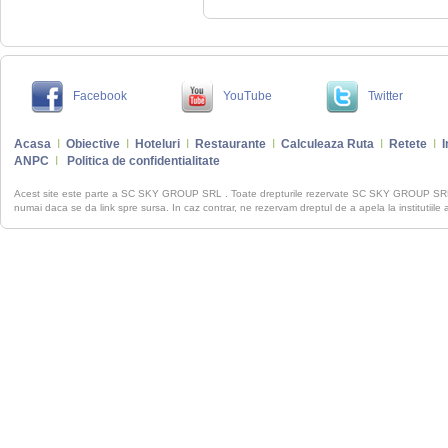
Facebook
YouTube
Twitter
Acasa
I
Obiective
I
Hoteluri
I
Restaurante
I
Calculeaza Ruta
I
Retete
I
I
ANPC
I
Politica de confidentialitate
Acest site este parte a SC SKY GROUP SRL . Toate drepturile rezervate SC SKY GROUP S
numai daca se da link spre sursa. In caz contrar, ne rezervam dreptul de a apela la institutiile 