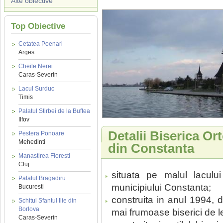
Alte obiective
Top Obiective
Cetatea Poenari
Arges
Cheile Nerei
Caras-Severin
Lacul Surduc
Timis
Palatul Stirbei de la Buftea
Ilfov
Detalii Biserica O
Pestera Ponoare
Mehedinti
din Constanta
Manastirea Floresti
Cluj
situata pe malul laculu
Palatul Bragadiru
municipiului Constanta;
Bucuresti
construita in anul 1994, 
Schitul Sfantul Ilie din
Borlova
mai frumoase biserici de l
Caras-Severin