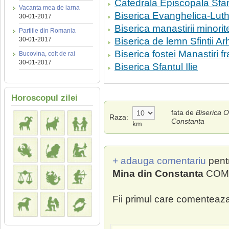
Catedrala Episcopala Sfa
Vacanta mea de iarna
Biserica Evanghelica-Lut
30-01-2017
Biserica manastirii minorit
Partiile din Romania
30-01-2017
Biserica de lemn Sfintii Ar
Biserica fostei Manastiri
Bucovina, colt de rai
30-01-2017
Biserica Sfantul Ilie
Horoscopul zilei
fata de
Biserica 
Raza:
Constanta
km
+ adauga comentariu
pent
Mina din Constanta
COME
Fii primul care comenteaza