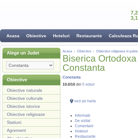
7,
3,
Acasa
Obiective
Hoteluri
Restaurante
Calculeaza R
Acasa
Obiective
Obiective religioase in jude
Alege un Judet
Biserica Ortodoxa
Constanta
Constanta
Obiective
10.0
/
10
din
5
voturi
Obiective naturale
Obiective culturale
vezi pe harta
Obiective istorice
Obiective religioase
Informatii
De vizitat
Statiuni
Comentarii
Agrement
Hoteluri
Restaurante