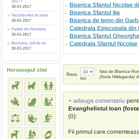
2017?
Biserica Sfantul Nicolae d
30-01-2017
Biserica Sfantul Ilie
Vacanta mea de iarna
Biserica de lemn din Garb
30-01-2017
Catedrala Episcopala din
Partiile din Romania
30-01-2017
Biserica Sfantul Gheorghe
Catedrala Sfantul Nicolae
Bucovina, colt de rai
30-01-2017
Horoscopul zilei
fata de
Biserica Ro
Raza:
(fosta Hildegarda) 
km
+ adauga comentariu
pent
Evanghelistul Ioan (fost
(0):
Fii primul care comenteaza