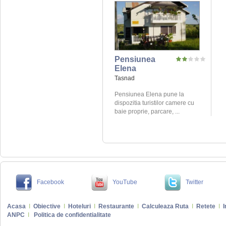
Pensiunea
Elena
Tasnad
Pensiunea Elena pune la
dispozitia turistilor camere cu
baie proprie, parcare, ...
Facebook
YouTube
Twitter
Acasa
I
Obiective
I
Hoteluri
I
Restaurante
I
Calculeaza Ruta
I
Retete
I
I
ANPC
I
Politica de confidentialitate