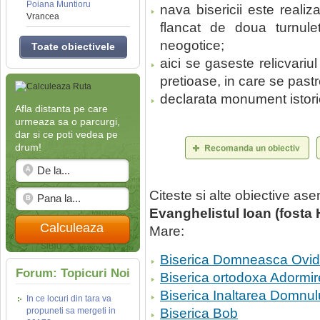
Poiana Muntioru
nava bisericii este realiza
Vrancea
flancat de doua turnul
neogotice;
Toate obiectivele
aici se gaseste relicvariu
pretioase, in care se pastr
declarata monument istori
Afla distanta pe care
urmeaza sa o parcurgi,
dar si ce poti vedea pe
drum!
Citeste si alte obiective a
Evanghelistul Ioan (fosta
Calculeaza
Mare:
Biserica Domneasca Ovide
Forum: Topicuri Noi
Biserica ortodoxa Adormir
Biserica Inaltarea Domnulu
In ce locuri din tara va
propuneti sa mergeti in
Biserica Bob