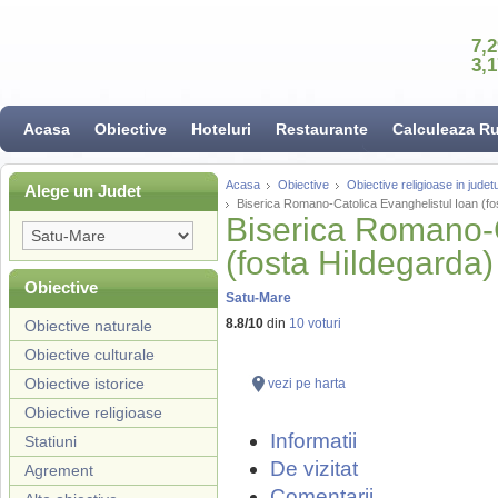
7,
3,
Acasa
Obiective
Hoteluri
Restaurante
Calculeaza R
Acasa
Obiective
Obiective religioase in jude
Alege un Judet
Biserica Romano-Catolica Evanghelistul Ioan (fo
Biserica Romano-C
(fosta Hildegarda
Obiective
Satu-Mare
8.8
/
10
din
10
voturi
Obiective naturale
Obiective culturale
Obiective istorice
vezi pe harta
Obiective religioase
Informatii
Statiuni
De vizitat
Agrement
Comentarii