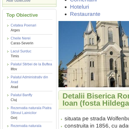
Alte obiective
Hoteluri
Restaurante
Top Obiective
Cetatea Poenari
Arges
Cheile Nerei
Caras-Severin
Lacul Surduc
Timis
Palatul Stirbei de la Buftea
Ilfov
Palatul Administrativ din
Arad
Arad
Detalii Biserica R
Palatul Banffy
Cluj
Ioan (fosta Hildeg
Rezervatia naturala Piatra
Sfinxul Lainicilor
situata pe strada Wolfenbu
Gorj
construita in 1856, cu ada
Rezervatia naturala