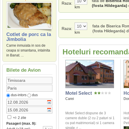
fata de
Biserica Ro
Raza:
(fosta Hildegarda)
km
fata de Biserica Ro
Raza:
(fosta Hildegarda) 
km
Cotlet de porc ca la
Jimbolia
Carne inmuiata in sos de
Hoteluri recomanda
ceapa si smantana, intalnita
in Banat. ...
Bilete de Avion
Motel Select
Ho
dus-intors
dus
Carei
Dor
Motel Select dispune de 3
Hot
+/- 2 zile
camere duble (2 cu 2 paturi si 1
ies
cu pat matrimonial) si 1 camera
Pet
Pasageri (max. 9):
single, r ...