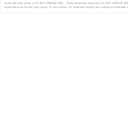
Acest site este parte a SC SKY GROUP SRL . Toate drepturile rezervate SC SKY GROUP S
numai daca se da link spre sursa. In caz contrar, ne rezervam dreptul de a apela la institutiile 