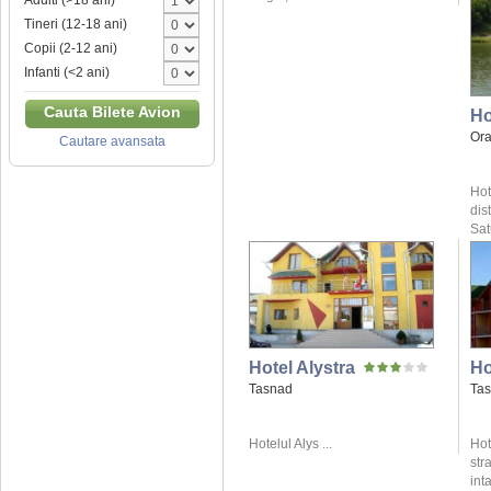
Adulti (>18 ani)
Tineri (12-18 ani)
Copii (2-12 ani)
Infanti (<2 ani)
Cauta Bilete Avion
Ho
Or
Cautare avansata
Hot
dis
Sat
Hotel Alystra
Ho
Tasnad
Ta
Hotelul Alys ...
Hot
str
int