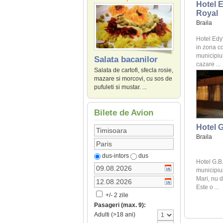
Hotel 
Royal
Braila
Hotel Edy
in zona c
municipiul
Salata bacanilor
cazare ...
Salata de cartofi, sfecla rosie,
mazare si morcovi, cu sos de
pufuleti si mustar. ...
Bilete de Avion
Hotel 
Braila
dus-intors
dus
Hotel G.B
municipiul
Mari, nu 
Este o ...
+/- 2 zile
Pasageri (max. 9):
Adulti (>18 ani)