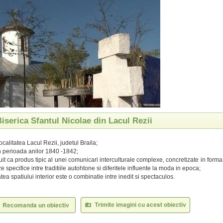
Biserica Sfantul Nicolae din Lacul Rezii
localitatea Lacul Rezii, judetul Braila;
in perioada anilor 1840 -1842;
tuit ca produs tipic al unei comunicari interculturale complexe, concretizate in forma
e specifice intre traditiile autohtone si diferitele influente la moda in epoca;
tea spatiului interior este o combinatie intre inedit si spectaculos.