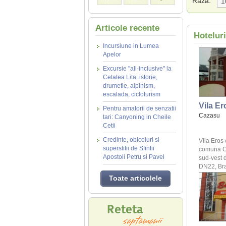
Raza:
Articole recente
Hoteluri
Incursiune in Lumea
Apelor
Excursie "all-inclusive" la
Cetatea Lita: istorie,
drumetie, alpinism,
escalada, cicloturism
Vila Er
Pentru amatorii de senzatii
Cazasu
tari: Canyoning in Cheile
Cetii
Credinte, obiceiuri si
Vila Eros
superstitii de Sfintii
comuna Ca
Apostoli Petru si Pavel
sud-vest d
DN22, Brai
Toate articolele