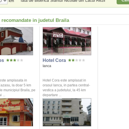
Cal
fata de Biserica Sfantul Nicolae din Lacul Rezii
km
 recomandate in judetul Braila
os
Hotel Cora
Ianca
 este amplasata in
Hotel Cora este amplasat in
zasu, la doar 5 km
orasul Ianca, in partea central-
e municipiul Braila, pe
vestica a judetului, la 45 km
 ...
departare ...