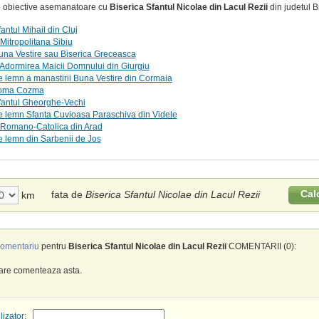
te obiective asemanatoare cu
Biserica Sfantul Nicolae din Lacul Rezii
din judetul Br
antul Mihail din Cluj
Mitropolitana Sibiu
una Vestire sau Biserica Greceasca
Adormirea Maicii Domnului din Giurgiu
e lemn a manastirii Buna Vestire din Cormaia
Toma Cozma
fantul Gheorghe-Vechi
e lemn Sfanta Cuvioasa Paraschiva din Videle
 Romano-Catolica din Arad
e lemn din Sarbenii de Jos
Cal
fata de
Biserica Sfantul Nicolae din Lacul Rezii
km
omentariu
pentru
Biserica Sfantul Nicolae din Lacul Rezii
COMENTARII (0):
care comenteaza asta.
izator: