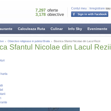
Contul meu
Inregistrare
sau
7,297
oferte
3,178
obiective
aurante
Calculeaza Ruta
Culinar
Info Sky
Evenimente
ive
Obiective religioase in judetul Braila
Biserica Sfantul Nicolae din Lacul Rezii
ica Sfantul Nicolae din Lacul Rezii
turi
 harta
tii
tat
arii
i
rante