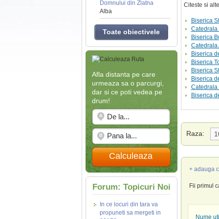
Domnului din Zlatna
Citeste si al
Alba
Biserica Sf
Catedrala 
Toate obiectivele
Biserica B
Catedrala 
Biserica d
Biserica 
Biserica S
Afla distanta pe care
Biserica d
urmeaza sa o parcurgi,
Catedrala
dar si ce poti vedea pe
Biserica d
drum!
Raza:
Calculeaza
+ adauga c
Forum: Topicuri Noi
Fii primul 
In ce locuri din tara va
propuneti sa mergeti in
Nume util