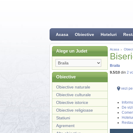
Acasa
Obiective
Hoteluri
Rest
Acasa
Obiect
Alege un Judet
Biser
Braila
9.5
/
10
din
2
vo
Obiective
Obiective naturale
vezi pe
Obiective culturale
Obiective istorice
Informa
De vizi
Obiective religioase
Coment
Statiuni
Hotelur
Restau
Agrement