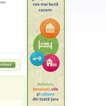
aila:
culeaza