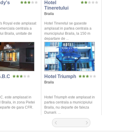
Edy's
Hotel
Tineretului
Braila
's Royal este amplasat
Hotel Tineretul se gaseste
omerciala centrala a
amplasat in partea centrala a
ui Braila, unitate de
municipiului Braila, la 150 m
departare de ...
G.B.C
Hotel Triumph
Braila
.C. este amplasat in
Hotel Triumph este amplasat in
 Braila, in zona Pietei
partea centrala a municipiului
departe de gara CFR.
Braila, nu departe de faleza
Dunarii. ...