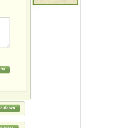
riu
lculeaza