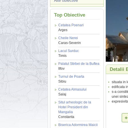
Alte obiective
Top Obiective
Cetatea Poenari
Arges
Cheile Nerei
Caras-Severin
Lacul Surduc
Timis
Palatul Stirbei de la Buftea
Ilfov
Detalii 
Turnul de Poarta
Sibiu
situata in 
edificata 
Cetatea Almasului
s-a consti
Salaj
unei sintez
expresivita
Situl arheologic de la
Hotel President din
Mangalia
Constanta
Biserica Adormirea Maicii