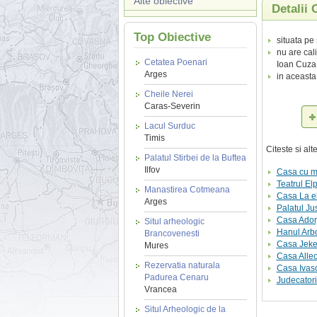
Alte obiective
Detalii
Top Obiective
situata pe
nu are cali
Cetatea Poenari
Ioan Cuza
Arges
in aceasta
Cheile Nerei
Caras-Severin
Lacul Surduc
Timis
Citeste si al
Palatul Stirbei de la Buftea
Ilfov
Casa cu mo
Teatrul El
Manastirea Cotmeana
Casa La el
Arges
Palatul Jus
Casa Ador
Situl arheologic
Hanul Arb
Brancovenesti
Casa Jekel
Mures
Casa Alle
Rezervatia naturala
Casa Ivasc
Padurea Cenaru
Judecator
Vrancea
Situl Arheologic de la