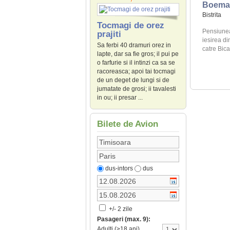
Boema
Bistrita
Tocmagi de orez
Pensiunea
prajiti
iesirea di
Sa ferbi 40 dramuri orez in
catre Bicaz
lapte, dar sa fie gros; il pui pe
o farfurie si il intinzi ca sa se
racoreasca; apoi tai tocmagi
de un deget de lungi si de
jumatate de grosi; ii tavalesti
in ou; ii presar ...
Bilete de Avion
dus-intors
dus
+/- 2 zile
Pasageri (max. 9):
Adulti (>18 ani)