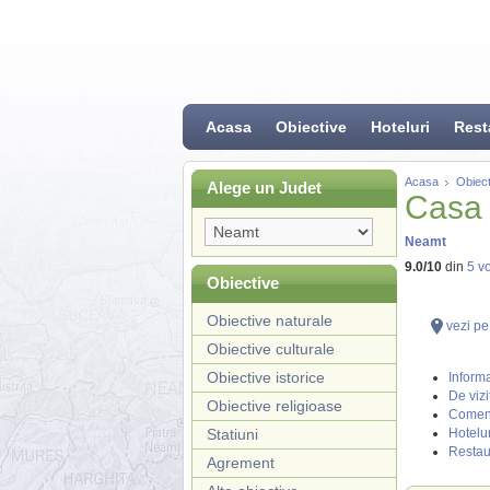
Acasa
Obiective
Hoteluri
Rest
Acasa
Obiect
Alege un Judet
Casa 
Neamt
9.0
/
10
din
5
vo
Obiective
Obiective naturale
vezi pe
Obiective culturale
Obiective istorice
Informa
De vizi
Obiective religioase
Coment
Statiuni
Hotelur
Restau
Agrement