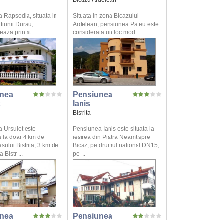
Bicazu Ardelean
 Rapsodia, situata in
Situata in zona Bicazului
atiunii Durau,
Ardelean, pensiunea Paleu este
aza prin st ...
considerata un loc mod ...
nea
Pensiunea
t
Ianis
Bistrita
 Ursulet este
Pensiunea Ianis este situata la
 la doar 4 km de
iesirea din Piatra Neamt spre
asului Bistrita, 3 km de
Bicaz, pe drumul national DN15,
 Bistr ...
pe ...
nea
Pensiunea