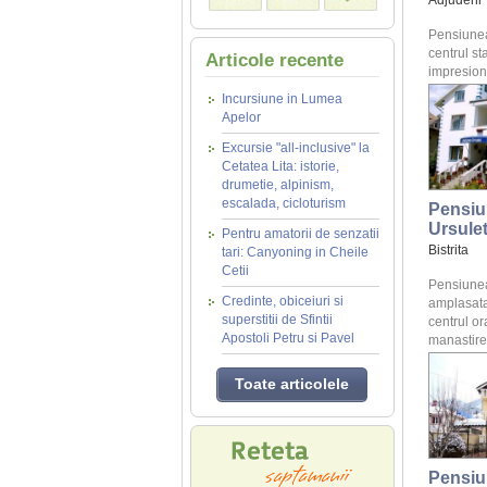
Adjudeni
Pensiunea
centrul st
Articole recente
impresione
Incursiune in Lumea
Apelor
Excursie "all-inclusive" la
Cetatea Lita: istorie,
drumetie, alpinism,
escalada, cicloturism
Pensiu
Ursule
Pentru amatorii de senzatii
Bistrita
tari: Canyoning in Cheile
Cetii
Pensiunea
Credinte, obiceiuri si
amplasata
superstitii de Sfintii
centrul or
Apostoli Petru si Pavel
manastirea
Toate articolele
Pensiu