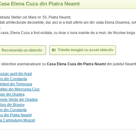
 Casa Elena Cuza din Piatra Neamt
 strada Stefan cel Mare nr. 55, Piatra Neamt;
tati arhitecturale deosebite, dar aici si-a trait ultimii ani din viata Elena Doamna, so
;
 casa, Elena Cuza a fost vizitata, cu doar o luna inainte de a muri, de Nicolae Iorga
te obiective asemanatoare cu
Casa Elena Cuza din Piatra Neamt
din judetul Neamt
zaic aurit din Arad
pis din Constanta
efant din Timisoara
titiei din Miercurea Ciuc
jan din Oradea
orele Verde din Oradea
ius din Brasov
on din Constanta
u din Piatra Neamt
ia Campulung Muscel