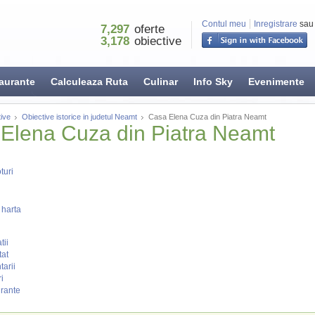
Contul meu
Inregistrare
sau
7,297
oferte
3,178
obiective
aurante
Calculeaza Ruta
Culinar
Info Sky
Evenimente
ive
Obiective istorice in judetul Neamt
Casa Elena Cuza din Piatra Neamt
Elena Cuza din Piatra Neamt
turi
 harta
tii
tat
arii
i
rante