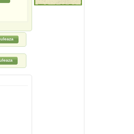
culeaza
uleaza