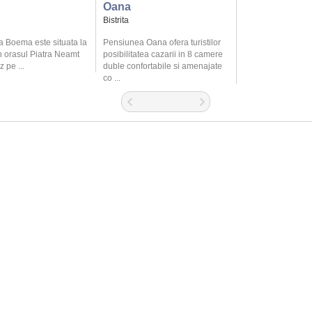
Oana
Bistrita
 Boema este situata la
Pensiunea Oana ofera turistilor
n orasul Piatra Neamt
posibilitatea cazarii in 8 camere
 pe ...
duble confortabile si amenajate
co ...