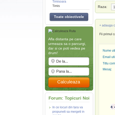
Timisoara
Timis
Raza:
Toate obiectivele
+ adauga c
Fii primul 
Afla distanta pe care
urmeaza sa o parcurgi,
dar si ce poti vedea pe
Nume util
drum!
Email uti
Titlu com
Mesaj:
Calculeaza
Forum: Topicuri Noi
In ce locuri din tara va
propuneti sa mergeti in