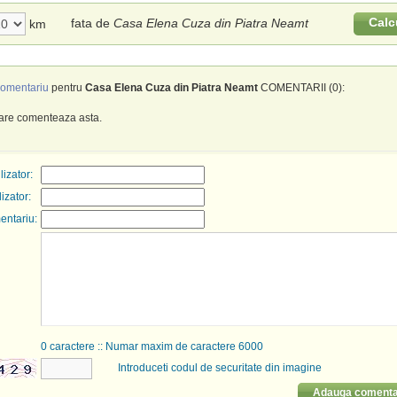
Calc
fata de
Casa Elena Cuza din Piatra Neamt
km
omentariu
pentru
Casa Elena Cuza din Piatra Neamt
COMENTARII (0):
care comenteaza asta.
izator:
lizator:
entariu:
0
caractere :: Numar maxim de caractere 6000
Introduceti codul de securitate din imagine
Adauga comenta