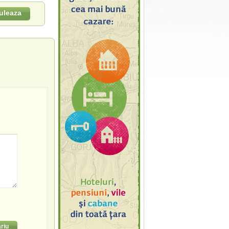
uleaza
riu