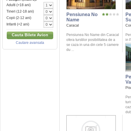
Adulti (>18 ani)
Tineri (12-18 ani)
Pensiunea No
Pe
Copii (2-12 ani)
Name
Su
Infanti (<2 ani)
Caracal
Cor
Cauta Bilete Avion
Pensiunea No Name din Caracal
Pen
ofera turstilor posibilitatea de a
in 
Cautare avansata
se caza in una din cele 5 camere
du ...
Pe
Va
Pis
Pen
tur
caz
dub