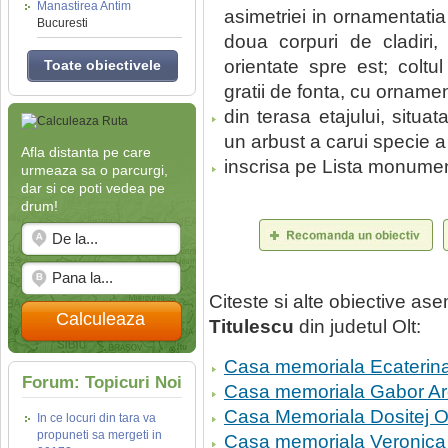
Manastirea Antim
asimetriei in ornamentatia
Bucuresti
doua corpuri de cladiri,
orientate spre est; coltul
Toate obiectivele
gratii de fonta, cu ornamen
din terasa etajului, situa
un arbust a carui specie a
Afla distanta pe care
inscrisa pe Lista monument
urmeaza sa o parcurgi,
dar si ce poti vedea pe
drum!
Citeste si alte obiective a
Calculeaza
Titulescu
din judetul Olt:
Casa memoriala Ecaterin
Forum: Topicuri Noi
Casa memoriala Gabor A
Casa Memoriala Dositej O
In ce locuri din tara va
propuneti sa mergeti in
Casa memoriala Veronica