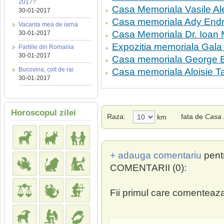
2017?
Casa Memoriala Vasile Al
30-01-2017
Casa memoriala Ady End
Vacanta mea de iarna
Casa Memoriala Dr. Ioan 
30-01-2017
Expozitia memoriala Gala
Partiile din Romania
30-01-2017
Casa memoriala George 
Bucovina, colt de rai
Casa memoriala Aloisie T
30-01-2017
Horoscopul zilei
Raza:
fata de
Casa 
km
+ adauga comentariu
pent
COMENTARII (0):
Fii primul care comenteaza