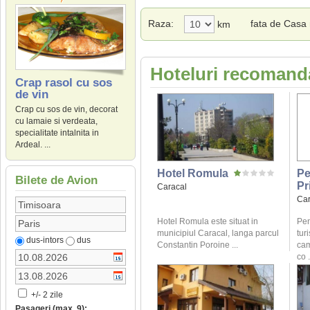
Raza:
fata de Casa 
km
Hoteluri recomanda
Crap rasol cu sos
de vin
Crap cu sos de vin, decorat
cu lamaie si verdeata,
specialitate intalnita in
Ardeal. ...
Hotel Romula
Pe
Bilete de Avion
Pr
Caracal
Car
Hotel Romula este situat in
Pen
municipiul Caracal, langa parcul
tur
dus-intors
dus
Constantin Poroine ...
cam
co .
+/- 2 zile
Pasageri (max. 9):