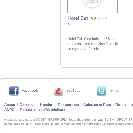
Hotel Est
Slatina
Hotel Est ofera turistilor 56 locuri
de cazare conform clasificarii la
categoria de 2 stele. ...
Facebook
YouTube
Twitter
Acasa
I
Obiective
I
Hoteluri
I
Restaurante
I
Calculeaza Ruta
I
Retete
I
I
ANPC
I
Politica de confidentialitate
Acest site este parte a SC SKY GROUP SRL . Toate drepturile rezervate SC SKY GROUP S
numai daca se da link spre sursa. In caz contrar, ne rezervam dreptul de a apela la institutiile 