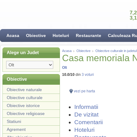
7,
3,
Acasa
Obiective
Hoteluri
Restaurante
Calculeaza R
Acasa
Obiective
Obiective culturale in judetul
Alege un Judet
Casa memoriala Ni
Olt
10.0
/
10
din
3
voturi
Obiective
Obiective naturale
vezi pe harta
Obiective culturale
Obiective istorice
Informatii
Obiective religioase
De vizitat
Statiuni
Comentarii
Hoteluri
Agrement