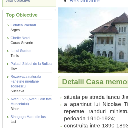
Restaurante
Alte obiective
Top Obiective
Cetatea Poenari
Arges
Cheile Nerei
Caras-Severin
Lacul Surduc
Timis
Palatul Stirbei de la Buftea
Ilfov
Rezervatia naturala
Detalii Casa memor
Fanetele montane
Todirescu
Suceava
situata pe strada Iancu Jia
Avenul V5 (Avenul din fata
a apartinut lui Nicolae T
Muncelului)
Bihor
repetate randuri ministru
Sinagoga Mare din Iasi
perioada 1910-1924;
Iasi
construita intre 1890-1893