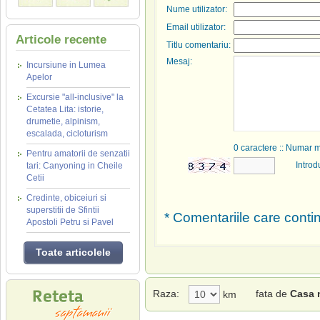
Nume utilizator:
Email utilizator:
Articole recente
Titlu comentariu:
Mesaj:
Incursiune in Lumea
Apelor
Excursie "all-inclusive" la
Cetatea Lita: istorie,
drumetie, alpinism,
escalada, cicloturism
0
caractere :: Numar 
Pentru amatorii de senzatii
Introd
tari: Canyoning in Cheile
Cetii
Credinte, obiceiuri si
superstitii de Sfintii
* Comentariile care contin
Apostoli Petru si Pavel
Toate articolele
Raza:
fata de
Casa 
km