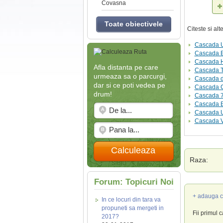
Covasna
Toate obiectivele
Citeste si al
Cascada U
Cascada 
Cascada 
Afla distanta pe care
Cascada 
urmeaza sa o parcurgi,
Cascada de
dar si ce poti vedea pe
Cascada C
drum!
Cascada 7
Cascada B
Cascada Ur
Cascada V
Calculeaza
Raza:
Forum: Topicuri Noi
+ adauga c
In ce locuri din tara va
propuneti sa mergeti in
Fii primul 
2017?