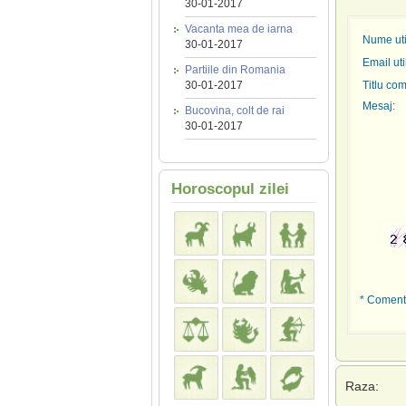
30-01-2017
Vacanta mea de iarna
Nume util
30-01-2017
Email uti
Partiile din Romania
30-01-2017
Titlu com
Mesaj:
Bucovina, colt de rai
30-01-2017
Horoscopul zilei
* Comenta
Raza: