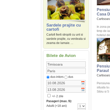
Pensiu
Casa 
Cartisoar
Sardele prajite cu
In zona p
cartofi
timp de ia
Cartofi fierti stropiti cu unt si
hotelul de
sardele prajite, cu verdeata si
zeama de lamaie. ...
Bilete de Avion
Pensiu
Paraul
Cartisoar
dus-intors
dus
Pensiunea
situata la
Sibiu si 5
+/- 2 zile
Pasageri (max. 9):
Adulti (>18 ani)