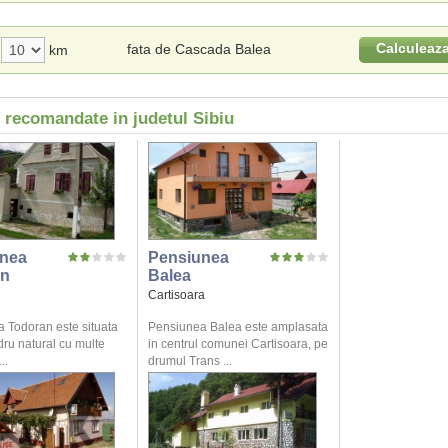
Calculeaz
fata de Cascada Balea
km
 recomandate in judetul Sibiu
nea
Pensiunea
an
Balea
Cartisoara
 Todoran este situata
Pensiunea Balea este amplasata
dru natural cu multe
in centrul comunei Cartisoara, pe
..
drumul Trans ...