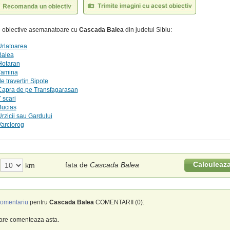
te obiective asemanatoare cu
Cascada Balea
din judetul Sibiu:
rlatoarea
Balea
Hotaran
Tamina
 travertin Sipote
apra de pe Transfagarasan
 scari
ucias
zicii sau Gardului
arciorog
Calculeaz
fata de
Cascada Balea
km
omentariu
pentru
Cascada Balea
COMENTARII (0):
care comenteaza asta.