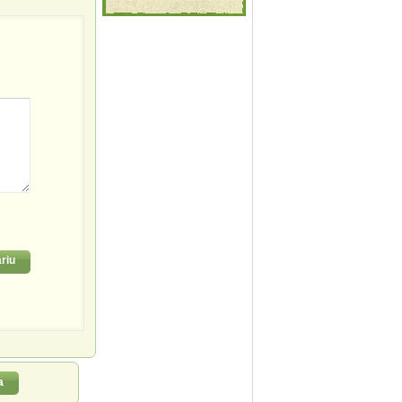
riu
a