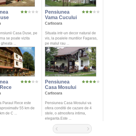
nea
Pensiunea
Duse
Vama Cucului
a
Cartisoara
ensiunii Casa Duse, pe
Situata intr-un decor natural de
rna se poate vizita
vis, la poalele muntilor Fagaras,
 gheata ...
pe malul rau ...
nea
Pensiunea
 Rece
Casa Mosului
a
Cartisoara
 Paraul Rece este
Pensiunea Casa Mosului va
 aproximativ 55 km de
ofera conditii de cazare de 4
 km de C ...
stele, o atmosfera intima,
eleganta.Este ...