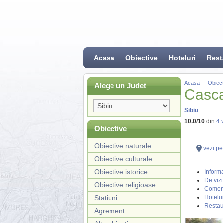
Acasa
Obiective
Hoteluri
Rest
Acasa
Obiect
Alege un Judet
Casc
Sibiu
10.0
/
10
din
4
v
Obiective
Obiective naturale
vezi pe
Obiective culturale
Obiective istorice
Informa
De vizi
Obiective religioase
Coment
Statiuni
Hotelur
Restau
Agrement