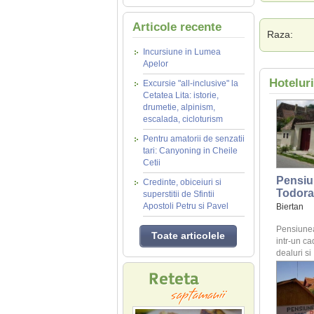
Articole recente
Raza:
Incursiune in Lumea
Apelor
Hoteluri
Excursie "all-inclusive" la
Cetatea Lita: istorie,
drumetie, alpinism,
escalada, cicloturism
Pentru amatorii de senzatii
tari: Canyoning in Cheile
Cetii
Pensiu
Credinte, obiceiuri si
Todor
superstitii de Sfintii
Apostoli Petru si Pavel
Biertan
Pensiunea
Toate articolele
intr-un ca
dealuri si .