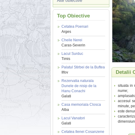
Alte obiective
Top Obiective
Cetatea Poenari
Arges
Cheile Nerei
Caras-Severin
Lacul Surduc
Timis
Palatul Stirbei de la Buftea
Detalii
Ilfov
Rezervatia naturala
situata in
Dunele de nisip de la
nume;
Hanu Conachi
amplasatra
Galati
accesul s
Casa memoriala Closca
minute, pe
Alba
este denum
caracteri
Lacul Vanatori
dimensiuni
Galati
Cetatea Ilenei Cosanzene