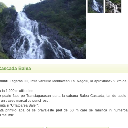
 Cascada Balea
 muntii Fagarasului, intre varfurile Moldoveanu si Negoiu, la aproximativ 9 km de 
 la 1.200 m altitudine;
e poate face pe Transfagarasan pana la cabana Balea Cascada, iar de acolo 
 un traseu marcat cu punct rosu;
ita si "Urlatoarea Balei";
zata printr-o apa ce se pravaleste pret de 60 m care se ramifica in numer
 mai mici.