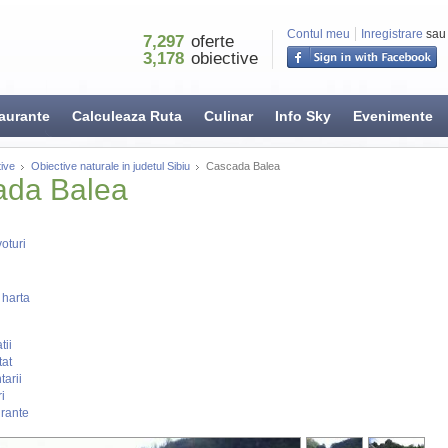
Contul meu
Inregistrare
sau
7,297
oferte
3,178
obiective
aurante
Calculeaza Ruta
Culinar
Info Sky
Evenimente
ive
Obiective naturale in judetul Sibiu
Cascada Balea
ada Balea
oturi
 harta
tii
tat
arii
i
rante