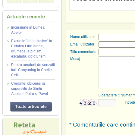
Articole recente
Incursiune in Lumea
Apelor
Nume utilizator:
Excursie "all-inclusive" la
Email utilizator:
Cetatea Lita: istorie,
drumetie, alpinism,
Titlu comentariu:
escalada, cicloturism
Mesaj:
Pentru amatorii de senzatii
tari: Canyoning in Cheile
Cetii
Credinte, obiceiuri si
superstitii de Sfintii
Apostoli Petru si Pavel
0
caractere :: Numar 
Introd
Toate articolele
* Comentariile care contin