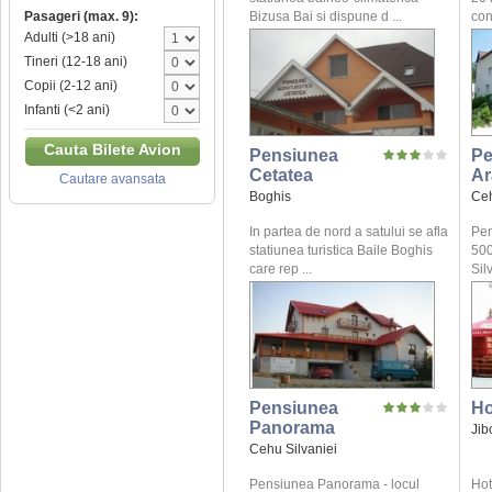
Bizusa Bai si dispune d ...
conf
Pasageri (max. 9):
Adulti (>18 ani)
Tineri (12-18 ani)
Copii (2-12 ani)
Infanti (<2 ani)
Cauta Bilete Avion
Pensiunea
Pe
Cetatea
Ar
Cautare avansata
Boghis
Ceh
In partea de nord a satului se afla
Pen
statiunea turistica Baile Boghis
500
care rep ...
Silv
Pensiunea
Ho
Panorama
Jib
Cehu Silvaniei
Pensiunea Panorama - locul
Hot