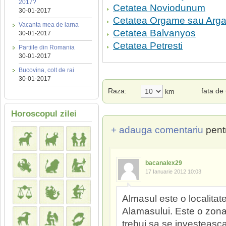
2017?
Cetatea Noviodunum
30-01-2017
Cetatea Orgame sau Ar
Vacanta mea de iarna
Cetatea Balvanyos
30-01-2017
Cetatea Petresti
Partiile din Romania
30-01-2017
Bucovina, colt de rai
30-01-2017
Raza:
fata de
km
Horoscopul zilei
+ adauga comentariu
pent
bacanalex29
17 Ianuarie 2012 10:03
Almasul este o localitate
Alamasului. Este o zona 
trebui sa se investeasca