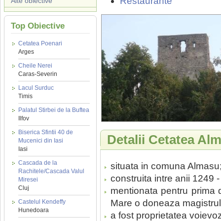
Restaurante
Alte obiective
Top Obiective
Cetatea Poenari
Arges
Cheile Nerei
Caras-Severin
Lacul Surduc
Timis
Palatul Stirbei de la Buftea
Ilfov
Biserica Sfintii 40 de
Detalii Cetatea Al
Mucenici din Iasi
Iasi
Cascada de la
situata in comuna Almasu
Rachitele/Cascada Valul
construita intre anii 1249 
Miresei
Cluj
mentionata pentru prima d
Mare o doneaza magistrul
Castelul Kendeffy
Hunedoara
a fost proprietatea voievoz