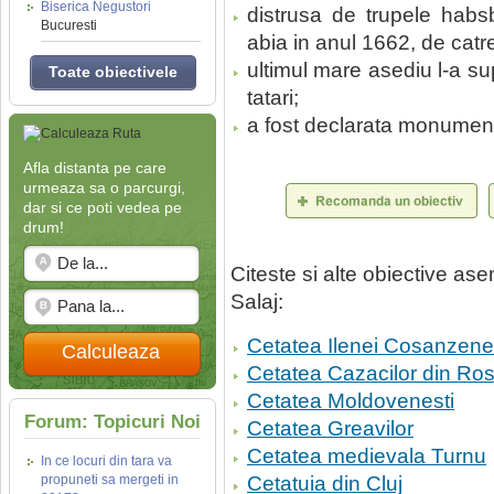
Biserica Negustori
distrusa de trupele habsb
Bucuresti
abia in anul 1662, de catre
ultimul mare asediu l-a su
Toate obiectivele
tatari;
a fost declarata monument 
Afla distanta pe care
urmeaza sa o parcurgi,
dar si ce poti vedea pe
drum!
Citeste si alte obiective a
Salaj:
Cetatea Ilenei Cosanzene
Calculeaza
Cetatea Cazacilor din Ros
Cetatea Moldovenesti
Forum: Topicuri Noi
Cetatea Greavilor
Cetatea medievala Turnu
In ce locuri din tara va
propuneti sa mergeti in
Cetatuia din Cluj