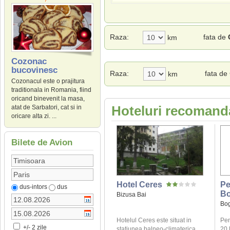
Raza:
fata de
km
Cozonac
bucovinesc
Raza:
fata de
km
Cozonacul este o prajitura
traditionala in Romania, fiind
oricand binevenit la masa,
Hoteluri recomanda
atat de Sarbatori, cat si in
oricare alta zi. ...
Bilete de Avion
Hotel Ceres
Pe
dus-intors
dus
Bo
Bizusa Bai
Bog
Hotelul Ceres este situat in
Pen
+/- 2 zile
statiunea balneo-climaterica
20 