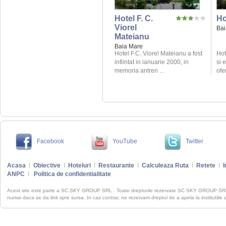
Hotel F. C.
Ho
Viorel
Bai
Mateianu
Baia Mare
Hotel F.C. Viorel Mateianu a fost
Hot
infiintat in ianuarie 2000, in
si 
memoria antren ...
ofe
Facebook
YouTube
Twitter
Acasa
I
Obiective
I
Hoteluri
I
Restaurante
I
Calculeaza Ruta
I
Retete
I
I
ANPC
I
Politica de confidentialitate
Acest site este parte a SC SKY GROUP SRL . Toate drepturile rezervate SC SKY GROUP S
numai daca se da link spre sursa. In caz contrar, ne rezervam dreptul de a apela la institutiile 