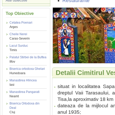
Restaurante
Alte obiective
Top Obiective
Cetatea Poenari
Arges
Cheile Nerei
Caras-Severin
Lacul Surduc
Timis
Palatul Stirbei de la Buftea
Ilfov
Biserica ortodoxa Ghelari
Detalii Cimitirul V
Hunedoara
Manastirea Hlincea
Iasi
situat in localitatea Sapa
Manastirea Pangarati
dreptul Vaii Tarasaului, 
Neamt
Tisa,la aproximativ 18 km 
Biserica Ortodoxa din
dateaza de la mijlocul an
Deal
anul 1935;
Cluj