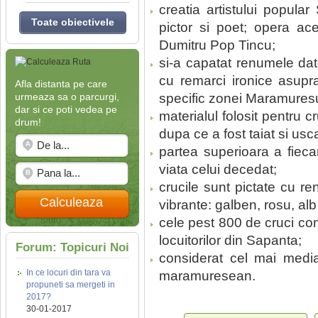
creatia artistului popula
Toate obiectivele
pictor si poet; opera ac
Dumitru Pop Tincu;
si-a capatat renumele dator
cu remarci ironice asupra 
Afla distanta pe care
urmeaza sa o parcurgi,
specific zonei Maramuresu
dar si ce poti vedea pe
materialul folosit pentru c
drum!
dupa ce a fost taiat si usca
partea superioara a fieca
viata celui decedat;
crucile sunt pictate cu re
Calculeaza
vibrante: galben, rosu, alb
cele pest 800 de cruci con
locuitorilor din Sapanta;
Forum: Topicuri Noi
considerat cel mai mediat
In ce locuri din tara va
maramuresean.
propuneti sa mergeti in
2017?
30-01-2017