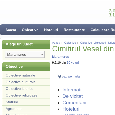
7,
3,
Acasa
Obiective
Hoteluri
Restaurante
Calculeaza R
Acasa
Obiective
Obiective religioase in jude
Alege un Judet
Cimitirul Vesel di
Maramures
9.9
/
10
din
10
voturi
Obiective
Obiective naturale
vezi pe harta
Obiective culturale
Obiective istorice
Informatii
Obiective religioase
De vizitat
Statiuni
Comentarii
Hoteluri
Agrement