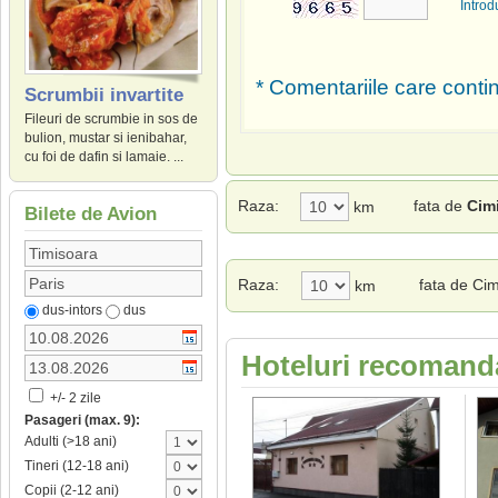
Introd
* Comentariile care contin
Scrumbii invartite
Fileuri de scrumbie in sos de
bulion, mustar si ienibahar,
cu foi de dafin si lamaie. ...
Raza:
fata de
Cimi
km
Bilete de Avion
Raza:
fata de Cim
km
dus-intors
dus
Hoteluri recomand
+/- 2 zile
Pasageri (max. 9):
Adulti (>18 ani)
Tineri (12-18 ani)
Copii (2-12 ani)