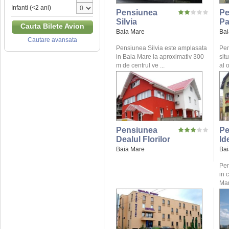
Infanti (<2 ani)
Pensiunea
Pe
Silvia
Pa
Cauta Bilete Avion
Baia Mare
Bai
Cautare avansata
Pensiunea Silvia este amplasata
Pen
in Baia Mare la aproximativ 300
sit
m de centrul ve ...
al o
Pensiunea
Pe
Dealul Florilor
Id
Baia Mare
Bai
Pen
in 
Mar