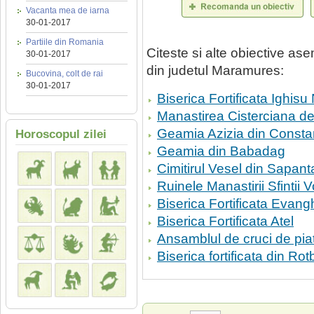
Vacanta mea de iarna
30-01-2017
Partiile din Romania
Citeste si alte obiective a
30-01-2017
din judetul Maramures:
Bucovina, colt de rai
30-01-2017
Biserica Fortificata Ighisu
Manastirea Cisterciana de
Geamia Azizia din Consta
Horoscopul zilei
Geamia din Babadag
Cimitirul Vesel din Sapant
Ruinele Manastirii Sfintii 
Biserica Fortificata Evang
Biserica Fortificata Atel
Ansamblul de cruci de pia
Biserica fortificata din Ro