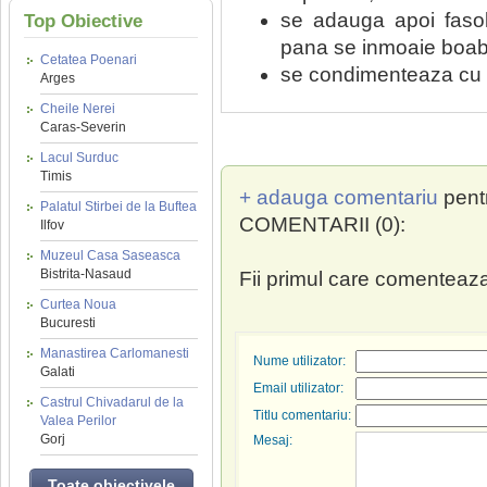
se adauga apoi fasol
Top Obiective
pana se inmoaie boabe
Cetatea Poenari
se condimenteaza cu s
Arges
Cheile Nerei
Caras-Severin
Lacul Surduc
Timis
+ adauga comentariu
pent
Palatul Stirbei de la Buftea
COMENTARII (0):
Ilfov
Muzeul Casa Saseasca
Bistrita-Nasaud
Fii primul care comenteaza
Curtea Noua
Bucuresti
Manastirea Carlomanesti
Nume utilizator:
Galati
Email utilizator:
Castrul Chivadarul de la
Titlu comentariu:
Valea Perilor
Gorj
Mesaj:
Toate obiectivele