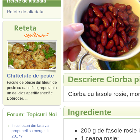
Retete de altadata
Retete de altadata
Chiftelute de peste
Descriere Ciorba p
Facute de obicei din fileuri de
peste cu oase fine, reprezinta
Ciorba cu fasole rosie, morc
un delicios aperitiv specific
Dobrogei. ...
Ingrediente
Forum: Topicuri Noi
In ce locuri din tara va
200 g de fasole rosie b
propuneti sa mergeti in
2017?
1 ceapa rosie;