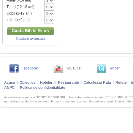
Adulti (>18 ani)
Tineri (12-18 ani)
Copii (2-12 ani)
Infanti (<2 ani)
Cauta Bilete Avion
Cautare avansata
Facebook
YouTube
Twitter
Acasa
I
Obiective
I
Hoteluri
I
Restaurante
I
Calculeaza Ruta
I
Retete
I
I
ANPC
I
Politica de confidentialitate
Acest site este parte a SC SKY GROUP SRL . Toate drepturile rezervate SC SKY GROUP S
numai daca se da link spre sursa. In caz contrar, ne rezervam dreptul de a apela la institutiile 