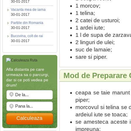
30-01-2017
1 morcov;
Vacanta mea de iarna
1 telina;
30-01-2017
2 catei de usturoi;
Partiile din Romania
1 ardei iute;
30-01-2017
1 l de supa de zarzava
Bucovina, colt de rai
30-01-2017
2 linguri de ulei;
suc de lamaie;
sare si piper.
Afla distanta pe care
Mod de Preparare 
urmeaza sa o parcurgi,
dar si ce poti vedea pe
drum!
ceapa se taie marunt 
piper;
morcovul si telina se 
ardeiul iute se toaca;
Calculeaza
se amesteca aceste in
impreuna;