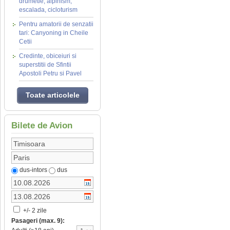
drumetie, alpinism,
escalada, cicloturism
Pentru amatorii de senzatii
tari: Canyoning in Cheile
Cetii
Credinte, obiceiuri si
superstitii de Sfintii
Apostoli Petru si Pavel
Toate articolele
Bilete de Avion
dus-intors
dus
+/- 2 zile
Pasageri (max. 9):