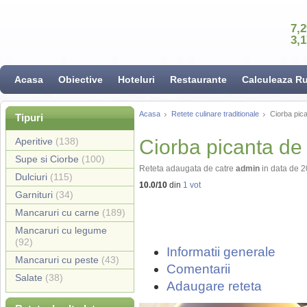
7,
3,
Acasa
Obiective
Hoteluri
Restaurante
Calculeaza R
Acasa
Retete culinare traditionale
Ciorba pic
Tipuri
Aperitive
(138)
Ciorba picanta d
Supe si Ciorbe
(100)
Reteta adaugata de catre
admin
in data de 
Dulciuri
(115)
10.0
/
10
din
1
vot
Garnituri
(34)
Mancaruri cu carne
(189)
Mancaruri cu legume
(92)
Informatii generale
Mancaruri cu peste
(43)
Comentarii
Salate
(38)
Adaugare reteta