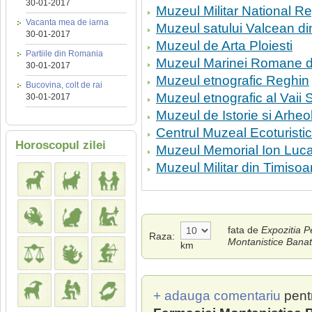
30-01-2017
Muzeul Militar National Re
Vacanta mea de iarna
Muzeul satului Valcean di
30-01-2017
Muzeul de Arta Ploiesti
Partiile din Romania
Muzeul Marinei Romane d
30-01-2017
Muzeul etnografic Reghin
Bucovina, colt de rai
Muzeul etnografic al Vaii S
30-01-2017
Muzeul de Istorie si Arheo
Centrul Muzeal Ecoturistic
Horoscopul zilei
Muzeul Memorial Ion Luca
Muzeul Militar din Timisoa
fata de
Expozitia P
Raza:
Montanistice Bana
km
+ adauga comentariu
pent