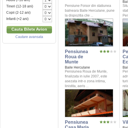
Adulti (>18 ani)
Bai
Pensiune Foisor din statiunea
Sit
Tineri (12-18 ani)
balneara Baile Herculane, pune
sta
Copii (2-12 ani)
la dispozitia clie ...
Pen
Infanti (<2 ani)
Cauta Bilete Avion
Cautare avansata
Pensiunea
Pe
Roua de
C
Munte
Ec
Baile Herculane
Bai
Pensiunea Roua de Munte,
Pen
finalizata in iulie 2007, este
adr
asezata intr-o zona intima,
tur
linistita, aeris ...
rela
Pensiunea
Vi
Casa Maria
Bai