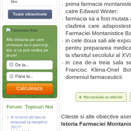
Ilfov
prima farmacie montanistic
catre Edward Winter;
Toate obiectivele
farmacia sa a fost mutata
cladirea care adapostest
Farmaciei Montanistice B
Afla distanta pe care
in cele doua sali ale expo
urmeaza sa o parcurgi,
pentru prepararea medicam
dar si ce poti vedea pe
la sfarsitul secolului al X
drum!
in cea de-a treia sala s
Francisc Klima-Onel Bot
domeniul farmaceuticii.
Calculeaza
Forum: Topicuri Noi
Citeste si alte obiective a
In ce locuri din tara va
propuneti sa mergeti in
Istoria Farmaciei Montani
2017?