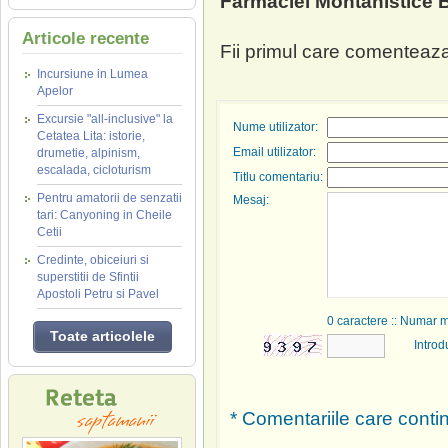
Farmaciei Montanistice 
Articole recente
Fii primul care comenteaza
Incursiune in Lumea
Apelor
Excursie "all-inclusive" la
Nume utilizator:
Cetatea Lita: istorie,
Email utilizator:
drumetie, alpinism,
escalada, cicloturism
Titlu comentariu:
Pentru amatorii de senzatii
Mesaj:
tari: Canyoning in Cheile
Cetii
Credinte, obiceiuri si
superstitii de Sfintii
Apostoli Petru si Pavel
0
caractere :: Numar 
Toate articolele
Introd
* Comentariile care contin