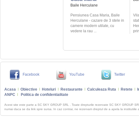
Baile Herculane
Pensiunea Casa Maria, Baile
Vil
Herculane - cazare de 3 stele in
sta
camere modern utilate, cu
Her
vedere la rau ...
pri
Facebook
YouTube
Twitter
Acasa
I
Obiective
I
Hoteluri
I
Restaurante
I
Calculeaza Ruta
I
Retete
I
I
ANPC
I
Politica de confidentialitate
Acest site este parte a SC SKY GROUP SRL . Toate drepturile rezervate SC SKY GROUP S
numai daca se da link spre sursa. In caz contrar, ne rezervam dreptul de a apela la institutiile 