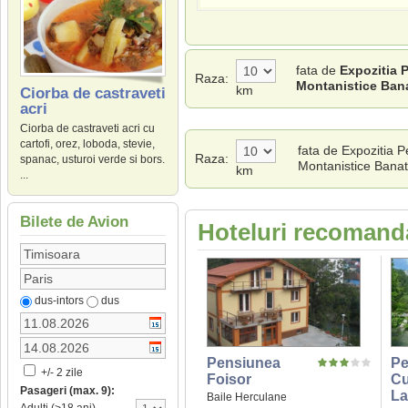
fata de
Expozitia 
Raza:
Montanistice Ban
km
Ciorba de castraveti
acri
Ciorba de castraveti acri cu
cartofi, orez, loboda, stevie,
fata de Expozitia 
Raza:
spanac, usturoi verde si bors.
Montanistice Bana
km
...
Bilete de Avion
Hoteluri recomanda
dus-intors
dus
Pensiunea
Pe
+/- 2 zile
Foisor
Cu
Pasageri (max. 9):
La
Baile Herculane