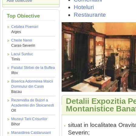
Alte obiective
Hoteluri
Restaurante
Top Obiective
Cetatea Poenari
Arges
Cheile Nerei
Caras-Severin
Lacul Surduc
Timis
Palatul Stirbei de la Buftea
Ilfov
Biserica Adormirea Maicii
Domnului din Casin
Bacau
Detalii Expozitia 
Rezervatia de Bujori a
Academiei din Stoicanesti
Montanistice Bana
Olt
Muzeul Tarii Crisurilor
situat in localitatea Orav
Bihor
Severin;
Manastirea Caldarusani