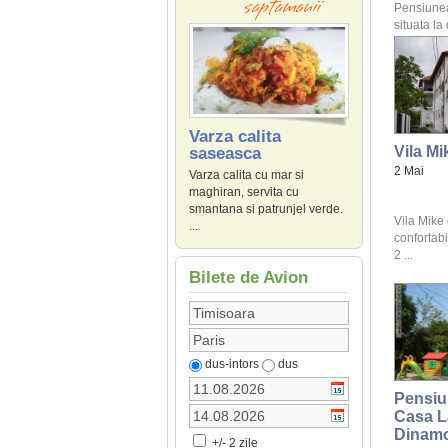
Pensiune
situata la
Varza calita
Vila Mi
saseasca
2 Mai
Varza calita cu mar si
maghiran, servita cu
smantana si patrunjel verde.
Vila Mike
...
confortabi
2 ...
Bilete de Avion
dus-intors
dus
Pensiu
Casa L
Dinam
+/- 2 zile