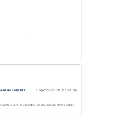
ent de concurs
Copyright © 2010 SkyTrip.
ra acordul scris al editorului, iar cea partiala este permisa