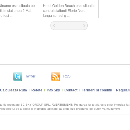
inamo este situata pe
Hotel Golden Beach este situat in
i, in statiunea 2 Mai,
centrul statiunii Eforie Nord,
 iesi ...
langa sensul g ...
Twitter
RSS
Calculeaza Ruta
I
Retete
I
Info Sky
I
Contact
I
Termeni si conditii
I
Regulam
pturile rezervate SC SKY GROUP SRL.
AVERTISMENT
: Preluarea lor totala este strict interzisa fa
m dreptul de a apela la institutiile abilitate sa protejeze drepturile de autor. Va multumim!