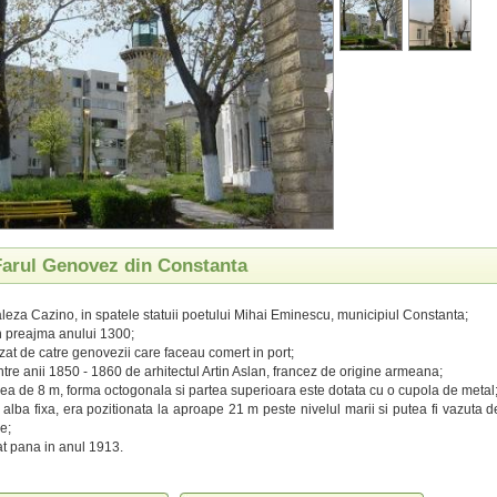
 Farul Genovez din Constanta
faleza Cazino, in spatele statuii poetului Mihai Eminescu, municipiul Constanta;
in preajma anului 1300;
izat de catre genovezii care faceau comert in port;
intre anii 1850 - 1860 de arhitectul Artin Aslan, francez de origine armeana;
mea de 8 m, forma octogonala si partea superioara este dotata cu o cupola de metal
 alba fixa, era pozitionata la aproape 21 m peste nivelul marii si putea fi vazuta 
e;
at pana in anul 1913.