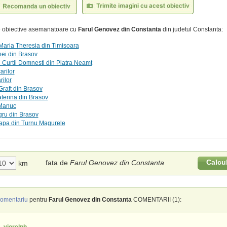
te obiective asemanatoare cu
Farul Genovez din Constanta
din judetul Constanta:
Maria Theresia din Timisoara
ei din Brasov
Curtii Domnesti din Piatra Neamt
arilor
rilor
Graft din Brasov
terina din Brasov
 Manuc
gru din Brasov
 apa din Turnu Magurele
Calcu
fata de
Farul Genovez din Constanta
km
omentariu
pentru
Farul Genovez din Constanta
COMENTARII (1):