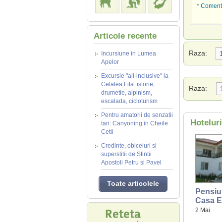
* Comenta
Articole recente
Raza:
Incursiune in Lumea
Apelor
Excursie "all-inclusive" la
Cetatea Lita: istorie,
Raza:
drumetie, alpinism,
escalada, cicloturism
Pentru amatorii de senzatii
Hotelur
tari: Canyoning in Cheile
Cetii
Credinte, obiceiuri si
superstitii de Sfintii
Apostoli Petru si Pavel
Toate articolele
Pensiu
Casa E
2 Mai