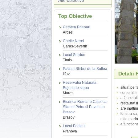
Alte obiective
Top Obiective
Cetatea Poenari
Arges
Cheile Nerei
Caras-Severin
Lacul Surduc
Timis
Palatul Stirbei de la Buftea
Detalii
Ilfov
Rezervatia Naturala
situat pe 
Bujorii de stepa
construit 
Mures
a fost real
Biserica Romano Catolica
restaurat 
Sfantul Petru si Pavel din
are inalti
Brasov
lumina sa,
Brasov
mile marin
a function
Lacul Paltinul
Prahova