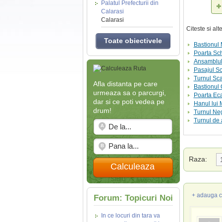
Palatul Prefecturii din
Calarasi
Calarasi
Citeste si al
Toate obiectivele
Bastionul 
Poarta Sch
Ansamblul 
Pasajul Sc
Turnul Sca
Afla distanta pe care
Bastionul 
urmeaza sa o parcurgi,
Poarta Eca
dar si ce poti vedea pe
Hanul lui
drum!
Turnul Ne
Turnul de
Raza:
Calculeaza
+ adauga c
Forum: Topicuri Noi
In ce locuri din tara va