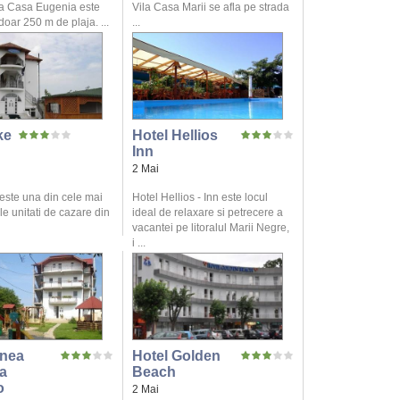
a Casa Eugenia este
Vila Casa Marii se afla pe strada
 doar 250 m de plaja. ...
...
ke
Hotel Hellios
Inn
2 Mai
 este una din cele mai
Hotel Hellios - Inn este locul
le unitati de cazare din
ideal de relaxare si petrecere a
vacantei pe litoralul Marii Negre,
i ...
nea
Hotel Golden
a
Beach
o
2 Mai