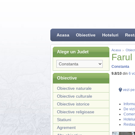
Acasa
Obiective
Hoteluri
Rest
Acasa
Obiect
Alege un Judet
Farul
Constanta
9.8
/
10
din
6
vo
Obiective
Obiective naturale
vezi pe
Obiective culturale
Obiective istorice
Informa
De vizi
Obiective religioase
Coment
Statiuni
Hotelur
Restau
Agrement