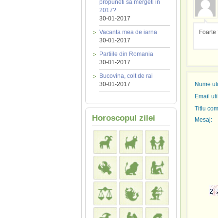
propuneti sa mergeti in
2017?
30-01-2017
Vacanta mea de iarna
Foarte 
30-01-2017
Partiile din Romania
30-01-2017
Bucovina, colt de rai
30-01-2017
Nume util
Email uti
Titlu com
Horoscopul zilei
Mesaj: