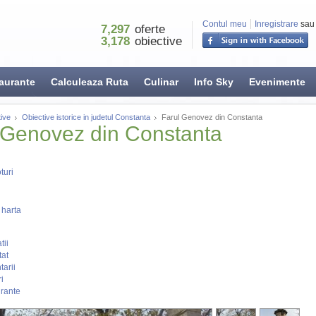
Contul meu
Inregistrare
sau
7,297
oferte
3,178
obiective
aurante
Calculeaza Ruta
Culinar
Info Sky
Evenimente
ive
Obiective istorice in judetul Constanta
Farul Genovez din Constanta
 Genovez din Constanta
turi
 harta
tii
tat
arii
i
rante