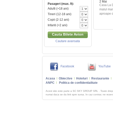
2 Mai
Pasageri (max. 9):
Casa La D
Adulti (>18 ani)
malul mari
aproape de
Tineri (12-18 ani)
Copii (2-12 ani)
Infanti (<2 ani)
Cauta Bilete Avion
Cautare avansata
Facebook
YouTube
Acasa
I
Obiective
I
Hoteluri
I
Restaurante
I
ANPC
I
Politica de confidentialitate
Acest site este parte a SC SKY GROUP SRL . Toate dre
numai daca se da link spre sursa. In caz contrar, ne rezerva