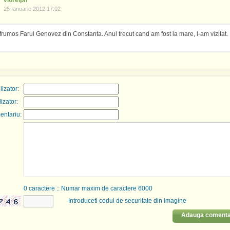
viorelph
25 Ianuarie 2012 17:02
frumos Farul Genovez din Constanta. Anul trecut cand am fost la mare, l-am vizitat.
izator:
lizator:
entariu:
0
caractere :: Numar maxim de caractere 6000
Introduceti codul de securitate din imagine
Adauga comenta