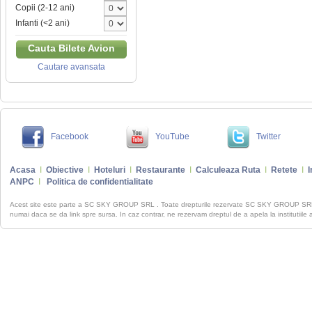
Copii (2-12 ani)
Infanti (<2 ani)
Cauta Bilete Avion
Cautare avansata
Facebook
YouTube
Twitter
Acasa
I
Obiective
I
Hoteluri
I
Restaurante
I
Calculeaza Ruta
I
Retete
I
I
ANPC
I
Politica de confidentialitate
Acest site este parte a SC SKY GROUP SRL . Toate drepturile rezervate SC SKY GROUP S
numai daca se da link spre sursa. In caz contrar, ne rezervam dreptul de a apela la institutiile 