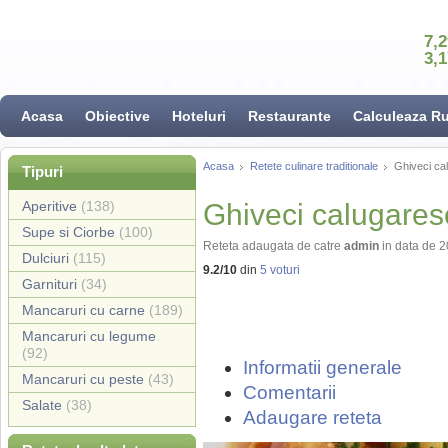
7,
3,
Acasa
Obiective
Hoteluri
Restaurante
Calculeaza R
Acasa
Retete culinare traditionale
Ghiveci ca
Tipuri
Aperitive
(138)
Ghiveci calugares
Supe si Ciorbe
(100)
Reteta adaugata de catre
admin
in data de 
Dulciuri
(115)
9.2
/
10
din
5
voturi
Garnituri
(34)
Mancaruri cu carne
(189)
Mancaruri cu legume
(92)
Informatii generale
Mancaruri cu peste
(43)
Comentarii
Salate
(38)
Adaugare reteta