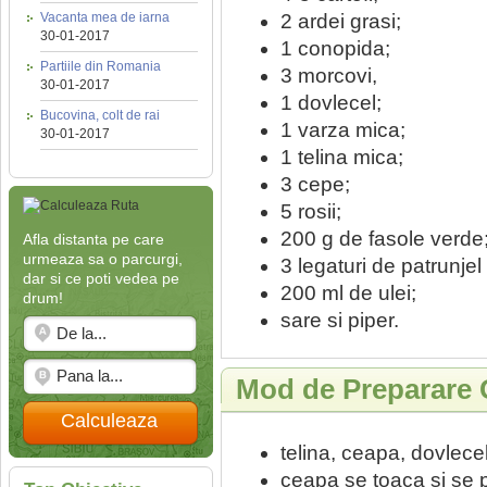
2 ardei grasi;
Vacanta mea de iarna
30-01-2017
1 conopida;
Partiile din Romania
3 morcovi,
30-01-2017
1 dovlecel;
Bucovina, colt de rai
1 varza mica;
30-01-2017
1 telina mica;
3 cepe;
5 rosii;
200 g de fasole verde
Afla distanta pe care
urmeaza sa o parcurgi,
3 legaturi de patrunjel
dar si ce poti vedea pe
200 ml de ulei;
drum!
sare si piper.
Mod de Preparare 
Calculeaza
telina, ceapa, dovlecel
ceapa se toaca si se pu