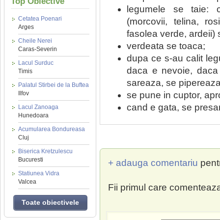
Top Obiective
legumele se taie: cub
Cetatea Poenari
(morcovii, telina, ros
Arges
fasolea verde, ardeii)
Cheile Nerei
verdeata se toaca;
Caras-Severin
dupa ce s-au calit le
Lacul Surduc
daca e nevoie, daca
Timis
sareaza, se pipereaza
Palatul Stirbei de la Buftea
se pune in cuptor, apr
Ilfov
cand e gata, se presar
Lacul Zanoaga
Hunedoara
Acumularea Bondureasa
Cluj
Biserica Kretzulescu
Bucuresti
+ adauga comentariu
pent
Statiunea Vidra
Valcea
Fii primul care comenteaza
Toate obiectivele