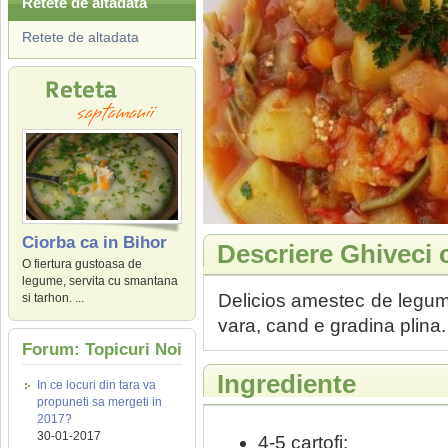
Retete de altadata
Retete de altadata
Ciorba ca in Bihor
Descriere Ghiveci 
O fiertura gustoasa de
legume, servita cu smantana
Delicios amestec de legum
si tarhon. ...
vara, cand e gradina plina.
Forum: Topicuri Noi
Ingrediente
In ce locuri din tara va
propuneti sa mergeti in
2017?
30-01-2017
4-5 cartofi;