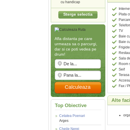
cu handicap
Interne
Sterge selectia
Plata c
Parcar
Telefo
TV
Baie c
Afla distanta pe care
Baie c
urmeaza sa o parcurgi,
Frigide
dar si ce poti vedea pe
Restau
drum!
Sala de
Room s
Seif
Terasa
Accesu
Fax / 
Calculeaza
Alte fac
Top Obiective
orga
Cetatea Poenari
Arges
Cheile Nerei