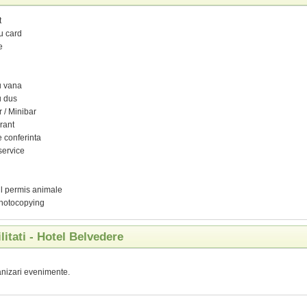
t
u card
e
n
u vana
u dus
r / Minibar
rant
 conferinta
ervice
l permis animale
Photocopying
ilitati - Hotel Belvedere
nizari evenimente.