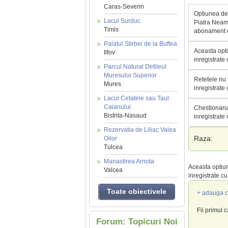
Caras-Severin
Optiunea de 
Lacul Surduc
Piatra Neamt
Timis
abonament d
Palatul Stirbei de la Buftea
Aceasta opti
Ilfov
inregistrate
Parcul Natural Defileul
Muresului Superior
Retetele nu 
Mures
inregistrate
Lacul Cetatele sau Taul
Caianului
Chestionarul
Bistrita-Nasaud
inregistrate
Rezervatia de Liliac Valea
Raza:
Oilor
Tulcea
Manastirea Arnota
Aceasta optiun
Valcea
inregistrate c
Toate obiectivele
+ adauga c
Fii primul 
Forum: Topicuri Noi