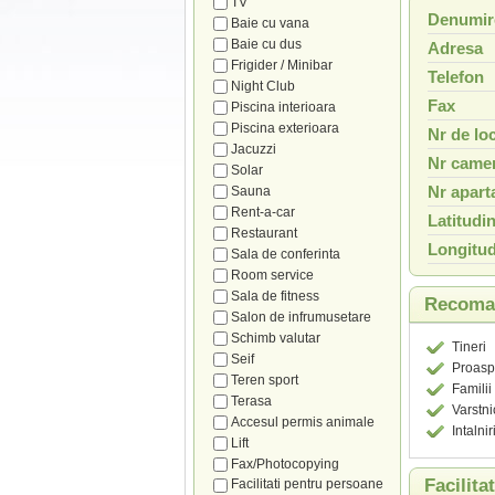
TV
Denumir
Baie cu vana
Baie cu dus
Adresa
Frigider / Minibar
Telefon
Night Club
Fax
Piscina interioara
Piscina exterioara
Nr de loc
Jacuzzi
Nr camer
Solar
Nr apar
Sauna
Rent-a-car
Latitudi
Restaurant
Longitud
Sala de conferinta
Room service
Sala de fitness
Recoman
Salon de infrumusetare
Schimb valutar
Tineri
Seif
Proaspa
Teren sport
Familii
Terasa
Varstni
Accesul permis animale
Intalnir
Lift
Fax/Photocopying
Facilita
Facilitati pentru persoane