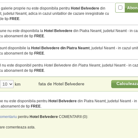
galerie proprie nu este disponibila pentru
Hotel Belvedere
din
, judetul Neamt, adica in cazul unitatilor de cazare inregistrate cu
e tip
FREE
.
une nu este disponibila la
Hotel Belvedere
din Piatra Neamt, judetul Neamt - in caz
 cu abonament de tip
FREE
.
sunt disponibile la
Hotel Belvedere din Piatra Neamt
, judetul Neamt - in cazul uni
 cu abonament de tip
FREE
.
 nu este disponibil pentru
Hotel Belvedere
din
Piatra Neamt
, judetul Neamt - in caz
 cu abonament de tip
FREE
.
Calculeaz
fata de Hotel Belvedere
km
e nu este disponibila pentru
Hotel Belvedere
din Piatra Neamt, judetul Neamt - in 
u abonament de tip
FREE
.
omentariu
pentru
Hotel Belvedere
COMENTARII (0):
care comenteaza asta.