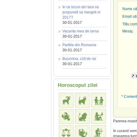
In ce locuri din tara va
Nume util
propuneti sa mergeti in
Email uti
2017?
30-01-2017
Titlu com
Vacanta mea de iarna
Mesaj:
30-01-2017
Partiile din Romania
30-01-2017
Bucovina, colt de rai
30-01-2017
Horoscopul zilei
* Comenta
Parerea noas
In curand vom 
inseamna turis