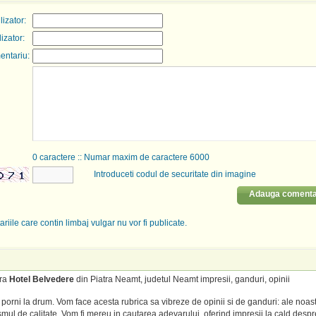
izator:
lizator:
entariu:
0
caractere :: Numar maxim de caractere 6000
Introduceti codul de securitate din imagine
Adauga comenta
riile care contin limbaj vulgar nu vor fi publicate.
tra
Hotel Belvedere
din Piatra Neamt, judetul Neamt impresii, ganduri, opinii
porni la drum. Vom face acesta rubrica sa vibreze de opinii si de ganduri: ale noas
mul de calitate. Vom fi mereu in cautarea adevarului, oferind impresii la cald despre