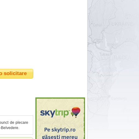
o solicitare
 punct de plecare
-Belvedere.