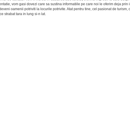
entatie, vom gasi dovezi care sa sustina informatiile pe care noi le oferim deja prin 
veni oamenii potriviti la locurile potrivite. Atat pentru tine, cel pasionat de turism, c
e strabat tara in lung si-n lat.