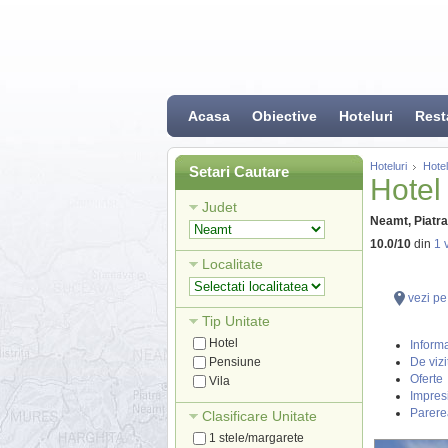
Acasa
Obiective
Hoteluri
Rest
Hoteluri
Hote
Setari Cautare
Hotel
Judet
Neamt, Piatr
10.0
/
10
din
1
v
Localitate
vezi pe
Tip Unitate
Hotel
Informa
Pensiune
De vizi
Oferte
Vila
Impresi
Parere
Clasificare Unitate
1 stele/margarete