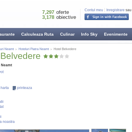
Contul meu
Inregistrare
sau
7,297
oferte
3,178
obiective
aurante
Calculeaza Ruta
Culinar
Info Sky
Evenimente
luri Neamt
Hoteluri Piatra Neamt
Hotel Belvedere
 Belvedere
a Neamt
ot
 harta
printeaza
tii
tat
i
a noastra