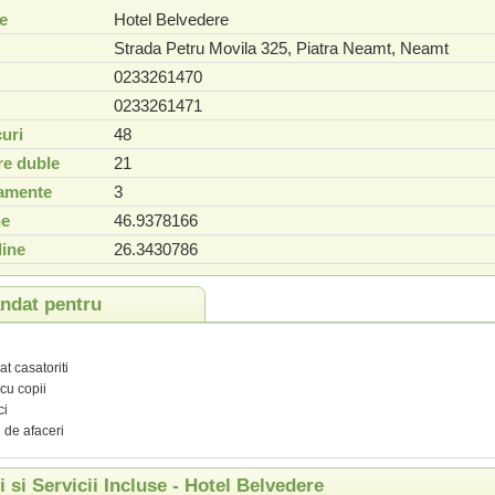
e
Hotel Belvedere
Strada Petru Movila 325
,
Piatra Neamt
,
Neamt
0233261470
0233261471
uri
48
e duble
21
tamente
3
ne
46.9378166
ine
26.3430786
dat pentru
t casatoriti
 cu copii
ci
i de afaceri
ti si Servicii Incluse - Hotel Belvedere