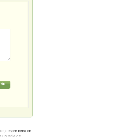
riu
tre, despre ceea ce
 unitatile de