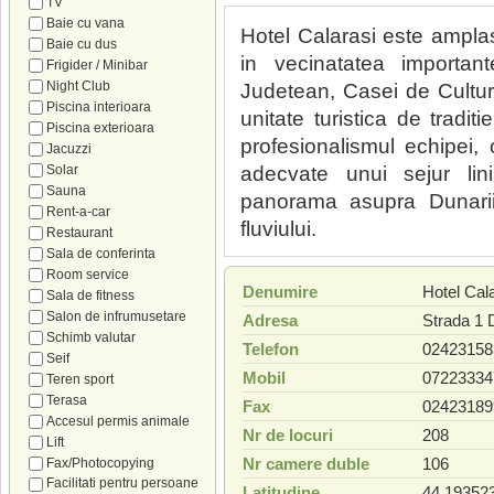
TV
Baie cu vana
Hotel Calarasi este amplasa
Baie cu dus
in vecinatatea importante
Frigider / Minibar
Night Club
Judetean, Casei de Cultura,
Piscina interioara
unitate turistica de traditi
Piscina exterioara
profesionalismul echipei, ca
Jacuzzi
Solar
adecvate unui sejur lini
Sauna
panorama asupra Dunarii,
Rent-a-car
fluviului.
Restaurant
Sala de conferinta
Room service
Denumire
Hotel Cal
Sala de fitness
Salon de infrumusetare
Adresa
Strada 1 
Schimb valutar
Telefon
02423158
Seif
Mobil
07223334
Teren sport
Terasa
Fax
02423189
Accesul permis animale
Nr de locuri
208
Lift
Nr camere duble
106
Fax/Photocopying
Facilitati pentru persoane
Latitudine
44.19352