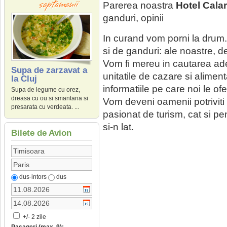
Parerea noastra
Hotel Calar
ganduri, opinii
In curand vom porni la drum.
si de ganduri: ale noastre, 
Vom fi mereu in cautarea ade
Supa de zarzavat a
unitatile de cazare si alimen
la Cluj
informatiile pe care noi le of
Supa de legume cu orez,
dreasa cu ou si smantana si
Vom deveni oamenii potriviti la
presarata cu verdeata. ...
pasionat de turism, cat si pen
si-n lat.
Bilete de Avion
dus-intors
dus
+/- 2 zile