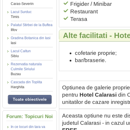
Frigider / Minibar
Caras-Severin
Restaurant
Lacul Surduc
Timis
Terasa
Palatul Stirbei de la Buftea
Ilfov
Alte facilitati - Hot
Gradina Botanica din Iasi
Iasi
Lacul Caltun
cofetarie proprie;
Sibiu
bar/braserie.
Rezervatia naturala
Culmile Siriului
Buzau
Cascada din Toplita
Optiunea de galerie proprie
Harghita
pentru
Hotel Calarasi
din C
Toate obiectivele
unitatilor de cazare inregi
Aceasta optiune nu este di
Forum: Topicuri Noi
judetul Calarasi - in cazul 
In ce locuri din tara va