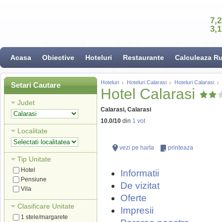
7,
3,
Acasa
Obiective
Hoteluri
Restaurante
Calculeaza R
Hoteluri
Hoteluri Calarasi
Hoteluri Calarasi
Setari Cautare
Hotel Calarasi
Judet
Calarasi, Calarasi
10.0
/
10
din
1
vot
Localitate
vezi pe harta
printeaza
Tip Unitate
Hotel
Informatii
Pensiune
De vizitat
Vila
Oferte
Clasificare Unitate
Impresii
1 stele/margarete