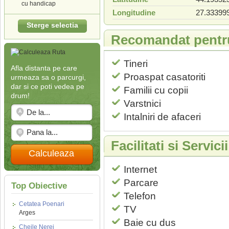
cu handicap
Longitudine
27.33399
Sterge selectia
Recomandat pentr
Tineri
Afla distanta pe care
Proaspat casatoriti
urmeaza sa o parcurgi,
dar si ce poti vedea pe
Familii cu copii
drum!
Varstnici
Intalniri de afaceri
Facilitati si Servic
Calculeaza
Internet
Parcare
Top Obiective
Telefon
Cetatea Poenari
TV
Arges
Baie cu dus
Cheile Nerei