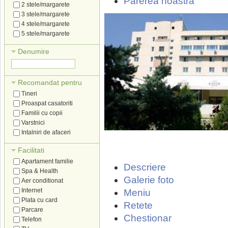
Parerea noastra
2 stele/margarete
3 stele/margarete
4 stele/margarete
5 stele/margarete
Denumire
Recomandat pentru
Tineri
Proaspat casatoriti
Familii cu copii
Varstnici
Intalniri de afaceri
Facilitati
Apartament familie
Descriere
Spa & Health
Galerie foto
Aer conditionat
Internet
Meniu
Plata cu card
Retete
Parcare
Chestionar
Telefon