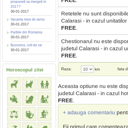
FREE
.
propuneti sa mergeti in
2017?
30-01-2017
Retetele nu sunt disponibil
Vacanta mea de iarna
Calarasi - in cazul unitatil
30-01-2017
FREE
.
Partiile din Romania
30-01-2017
Chestionarul nu este dispon
Bucovina, colt de rai
judetul Calarasi - in cazul 
30-01-2017
FREE
.
Raza:
fata 
km
Horoscopul zilei
Aceasta optiune nu este dis
judetul Calarasi - in cazul ho
FREE
.
+ adauga comentariu
pent
Fii primul care comenteaza