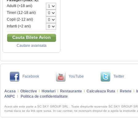
Pasageri (max. 9):
Adulti (>18 ani)
Tineri (12-18 ani)
Copii (2-12 ani)
Infanti (<2 ani)
Cauta Bilete Avion
Cautare avansata
Facebook
YouTube
Twitter
Acasa
I
Obiective
I
Hoteluri
I
Restaurante
I
Calculeaza Ruta
I
Retete
I
I
ANPC
I
Politica de confidentialitate
Acest site este parte a SC SKY GROUP SRL . Toate drepturile rezervate SC SKY GROUP S
numai daca se da link spre sursa. In caz contrar, ne rezervam dreptul de a apela la institutiile 