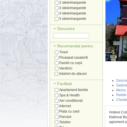
2 stele/margarete
3 stele/margarete
4 stele/margarete
5 stele/margarete
Denumire
Recomandat pentru
Tineri
Proaspat casatoriti
Familii cu copii
Varstnici
Intalniri de afaceri
Descri
Facilitati
Galerie
Apartament familie
Meniu
Retete
Spa & Health
Chesti
Aer conditionat
Internet
Plata cu card
Hotelul Cot
Parcare
National Bu
agrement atr
Telefon