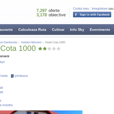
Contul meu
Inregistrare
sau
7,297
oferte
3,178
obiective
aurante
Calculeaza Ruta
Culinar
Info Sky
Evenimente
luri Dambovita
Hoteluri Moroeni
Hotel Cota 1000
 Cota 1000
oroeni
turi
 harta
printeaza
tii
tat
i
a noastra