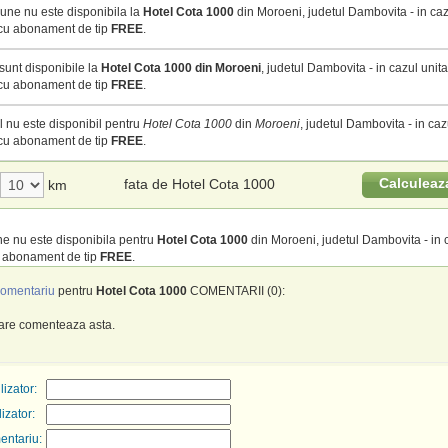
une nu este disponibila la
Hotel Cota 1000
din Moroeni, judetul Dambovita - in cazu
 cu abonament de tip
FREE
.
sunt disponibile la
Hotel Cota 1000 din Moroeni
, judetul Dambovita - in cazul unita
 cu abonament de tip
FREE
.
 nu este disponibil pentru
Hotel Cota 1000
din
Moroeni
, judetul Dambovita - in cazu
 cu abonament de tip
FREE
.
Calculeaz
fata de Hotel Cota 1000
km
e nu este disponibila pentru
Hotel Cota 1000
din Moroeni, judetul Dambovita - in c
u abonament de tip
FREE
.
omentariu
pentru
Hotel Cota 1000
COMENTARII (0):
care comenteaza asta.
izator:
lizator:
entariu: