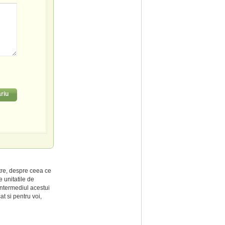
riu
tre, despre ceea ce
 unitatile de
intermediul acestui
at si pentru voi,