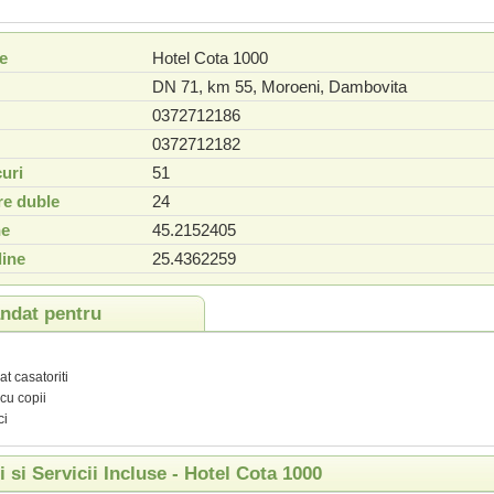
e
Hotel Cota 1000
DN 71, km 55
,
Moroeni
,
Dambovita
0372712186
0372712182
uri
51
e duble
24
ne
45.2152405
ine
25.4362259
dat pentru
t casatoriti
 cu copii
ci
ti si Servicii Incluse - Hotel Cota 1000