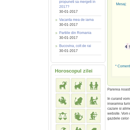
propuneti sa mergeti in
Mesaj:
2017?
30-01-2017
Vacanta mea de iarna
30-01-2017
Partiile din Romania
30-01-2017
Bucovina, colt de rai
30-01-2017
* Comenta
Horoscopul zilei
Parerea noas
In curand vom 
inseamna turis
cazare si alim
website. Vom de
gazdele celor c