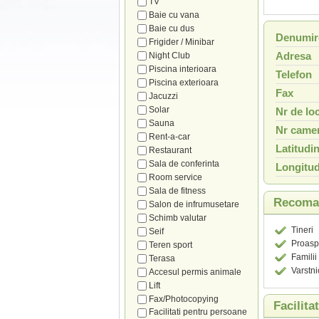
TV
Baie cu vana
Baie cu dus
Denumir
Frigider / Minibar
Adresa
Night Club
Piscina interioara
Telefon
Piscina exterioara
Fax
Jacuzzi
Solar
Nr de loc
Sauna
Nr camer
Rent-a-car
Latitudi
Restaurant
Sala de conferinta
Longitud
Room service
Sala de fitness
Recoman
Salon de infrumusetare
Schimb valutar
Tineri
Seif
Proaspa
Teren sport
Familii
Terasa
Varstni
Accesul permis animale
Lift
Fax/Photocopying
Facilita
Facilitati pentru persoane