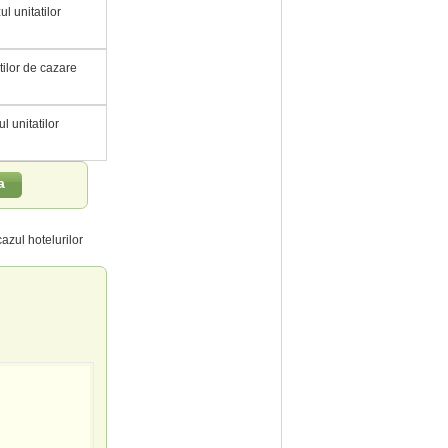
l unitatilor
tilor de cazare
l unitatilor
a
azul hotelurilor