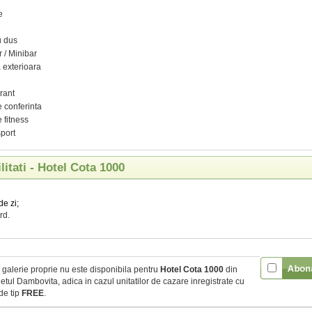
e
u dus
r / Minibar
 exterioara
rant
 conferinta
 fitness
port
ilitati - Hotel Cota 1000
de zi;
rd.
galerie proprie nu este disponibila pentru
Hotel Cota 1000
din
etul Dambovita, adica in cazul unitatilor de cazare inregistrate cu
e tip
FREE
.