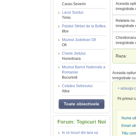
Aceasta opti
Caras-Severin
inregistrate
Lacul Surduc
Timis
Retetele nu 
inregistrate
Palatul Stirbei de la Buftea
Ilfov
Chestionarul
Muzeul Judetean Olt
inregistrate
Olt
Cheile Jietului
Raza:
Hunedoara
Muzeul Bancii Nationale a
Romaniei
Aceasta optiun
Bucuresti
inregistrate c
Cetatea Sebesului
+ adauga c
Alba
Fii primul 
Toate obiectivele
Nume util
Forum: Topicuri Noi
Email uti
In ce locuri din tara va
Titlu com