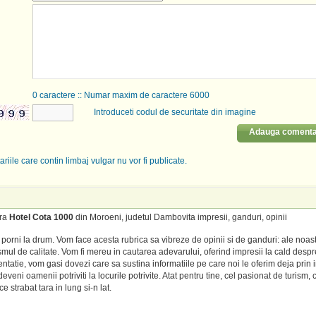
0
caractere :: Numar maxim de caractere 6000
Introduceti codul de securitate din imagine
Adauga comenta
riile care contin limbaj vulgar nu vor fi publicate.
tra
Hotel Cota 1000
din Moroeni, judetul Dambovita impresii, ganduri, opinii
porni la drum. Vom face acesta rubrica sa vibreze de opinii si de ganduri: ale noas
mul de calitate. Vom fi mereu in cautarea adevarului, oferind impresii la cald despre
entatie, vom gasi dovezi care sa sustina informatiile pe care noi le oferim deja prin 
veni oamenii potriviti la locurile potrivite. Atat pentru tine, cel pasionat de turism, c
e strabat tara in lung si-n lat.