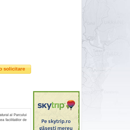
o solicitare
atural al Parcului
a facilitatilor de