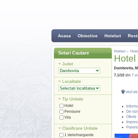
Acasa
Obiective
Hoteluri
Rest
Hoteluri
Hote
Setari Cautare
Hotel
Judet
Dambovita, M
7.1
/
10
din
7
vo
Localitate
vezi pe
Tip Unitate
Hotel
Informa
Pensiune
De vizi
Oferte
Vila
Impresi
Parere
Clasificare Unitate
1 stele/margarete