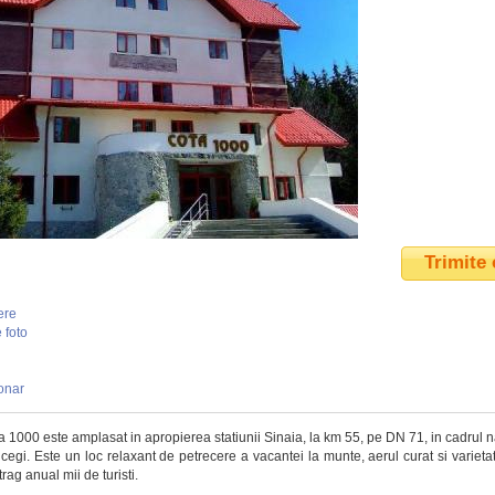
Trimite 
ere
 foto
onar
a 1000 este amplasat in apropierea statiunii Sinaia, la km 55, pe DN 71, in cadrul n
cegi.
Este un loc relaxant de petrecere a vacantei la munte, aerul curat si varietate
ag anual mii de turisti.