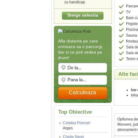
cu handicap
Parcar
TV
Sterge selectia
Baie c
Frigide
Piscina
Sauna
Afla distanta pe care
Restau
urmeaza sa o parcurgi,
Sala de
dar si ce poti vedea pe
Sala de
drum!
Teren s
Alte fac
bar 
Calculeaza
bilia
Top Obiective
Optiunea de 
Cetatea Poenari
Moroeni, jud
Arges
abonament d
Cheile Nerei