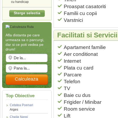
cu handicap
Proaspat casatoriti
Familii cu copii
Sterge selectia
Varstnici
Facilitati si Servic
Afla distanta pe care
urmeaza sa o parcurgi,
dar si ce poti vedea pe
Apartament familie
drum!
Aer conditionat
Internet
Plata cu card
Parcare
Calculeaza
Telefon
TV
Baie cu dus
Top Obiective
Frigider / Minibar
Cetatea Poenari
Room service
Arges
Lift
Cheile Nerei