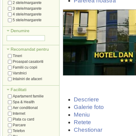
Parerea noastra
2 stele/margarete
3 stele/margarete
4 stele/margarete
5 stele/margarete
Denumire
Recomandat pentru
Tineri
Proaspat casatoriti
Familii cu copii
Varstnici
Intalniri de afaceri
Facilitati
Apartament familie
Descriere
Spa & Health
Galerie foto
Aer conditionat
Internet
Meniu
Plata cu card
Retete
Parcare
Chestionar
Telefon