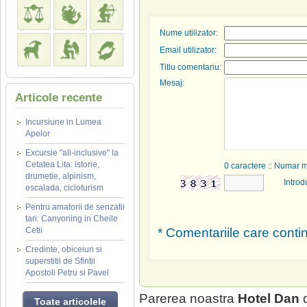
Nume utilizator:
Email utilizator:
Titlu comentariu:
Mesaj:
Articole recente
Incursiune in Lumea
Apelor
Excursie "all-inclusive" la
Cetatea Lita: istorie,
0
caractere :: Numar 
drumetie, alpinism,
Introd
escalada, cicloturism
Pentru amatorii de senzatii
tari: Canyoning in Cheile
Cetii
* Comentariile care contin
Credinte, obiceiuri si
superstitii de Sfintii
Apostoli Petru si Pavel
Parerea noastra
Hotel Dan
d
Toate articolele