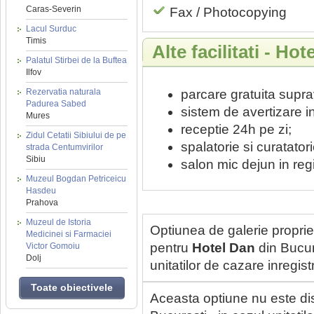
Caras-Severin
Fax / Photocopying
Lacul Surduc
Timis
Alte facilitati - Hot
Palatul Stirbei de la Buftea
Ilfov
Rezervatia naturala
parcare gratuita supr
Padurea Sabed
sistem de avertizare i
Mures
receptie 24h pe zi;
Zidul Cetatii Sibiului de pe
spalatorie si curatatori
strada Centumvirilor
Sibiu
salon mic dejun in re
Muzeul Bogdan Petriceicu
Hasdeu
Prahova
Muzeul de Istoria
Optiunea de galerie proprie
Medicinei si Farmaciei
pentru
Hotel Dan
din Bucure
Victor Gomoiu
Dolj
unitatilor de cazare inregi
Toate obiectivele
Aceasta optiune nu este di