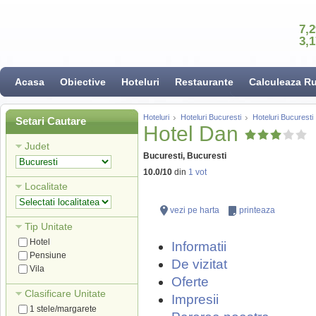
7,
3,
Acasa
Obiective
Hoteluri
Restaurante
Calculeaza R
Hoteluri
Hoteluri Bucuresti
Hoteluri Bucuresti
Setari Cautare
Hotel Dan
Judet
Bucuresti, Bucuresti
10.0
/
10
din
1
vot
Localitate
vezi pe harta
printeaza
Tip Unitate
Hotel
Informatii
Pensiune
De vizitat
Vila
Oferte
Clasificare Unitate
Impresii
1 stele/margarete