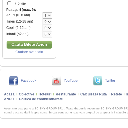
+/- 2 zile
Pasageri (max. 9):
Adulti (>18 ani)
Tineri (12-18 ani)
Copii (2-12 ani)
Infanti (<2 ani)
Cauta Bilete Avion
Cautare avansata
Facebook
YouTube
Twitter
Acasa
I
Obiective
I
Hoteluri
I
Restaurante
I
Calculeaza Ruta
I
Retete
I
I
ANPC
I
Politica de confidentialitate
Acest site este parte a SC SKY GROUP SRL . Toate drepturile rezervate SC SKY GROUP S
numai daca se da link spre sursa. In caz contrar, ne rezervam dreptul de a apela la institutiile 