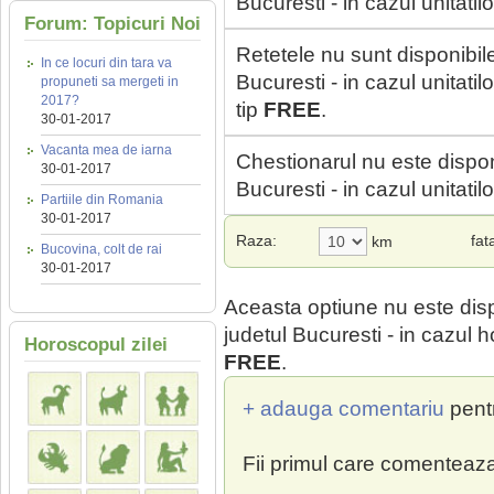
Bucuresti - in cazul unitati
Forum: Topicuri Noi
Retetele nu sunt disponibil
In ce locuri din tara va
Bucuresti - in cazul unitat
propuneti sa mergeti in
2017?
tip
FREE
.
30-01-2017
Vacanta mea de iarna
Chestionarul nu este dispon
30-01-2017
Bucuresti - in cazul unitati
Partiile din Romania
30-01-2017
Raza:
fat
km
Bucovina, colt de rai
30-01-2017
Aceasta optiune nu este dis
judetul Bucuresti - in cazul h
Horoscopul zilei
FREE
.
+ adauga comentariu
pent
Fii primul care comenteaza