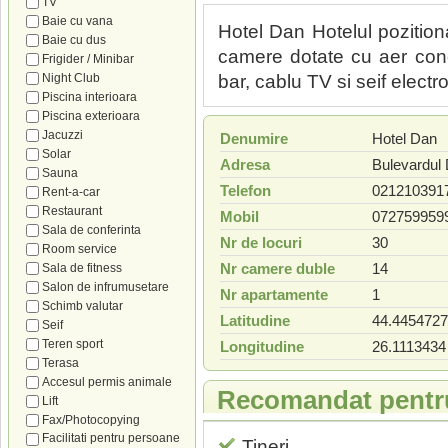
TV
Baie cu vana
Hotel Dan Hotelul pozition
Baie cu dus
camere dotate cu aer condit
Frigider / Minibar
Night Club
bar, cablu TV si seif electro
Piscina interioara
Piscina exterioara
Jacuzzi
Denumire
Hotel Dan
Solar
Adresa
Bulevardul 
Sauna
Telefon
021210391
Rent-a-car
Restaurant
Mobil
072759959
Sala de conferinta
Nr de locuri
30
Room service
Nr camere duble
14
Sala de fitness
Salon de infrumusetare
Nr apartamente
1
Schimb valutar
Latitudine
44.4454727
Seif
Teren sport
Longitudine
26.1113434
Terasa
Accesul permis animale
Recomandat pentr
Lift
Fax/Photocopying
Facilitati pentru persoane
Tineri