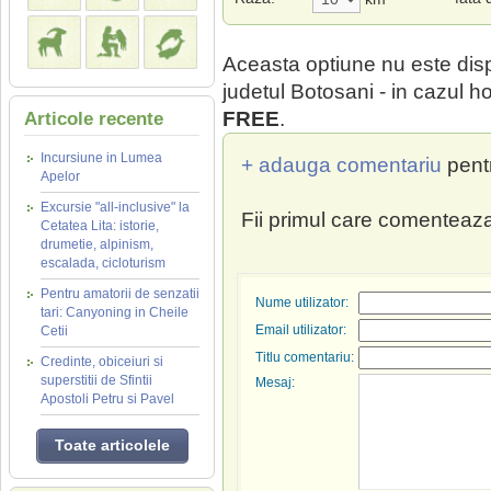
Aceasta optiune nu este dis
judetul Botosani - in cazul h
FREE
.
Articole recente
Incursiune in Lumea
+ adauga comentariu
pent
Apelor
Excursie "all-inclusive" la
Fii primul care comenteaza
Cetatea Lita: istorie,
drumetie, alpinism,
escalada, cicloturism
Pentru amatorii de senzatii
Nume utilizator:
tari: Canyoning in Cheile
Email utilizator:
Cetii
Titlu comentariu:
Credinte, obiceiuri si
superstitii de Sfintii
Mesaj:
Apostoli Petru si Pavel
Toate articolele