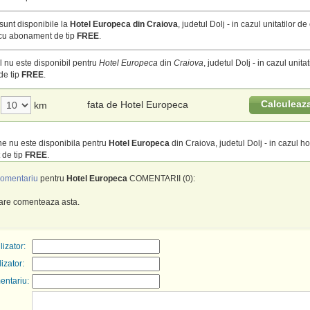
sunt disponibile la
Hotel Europeca din Craiova
, judetul Dolj - in cazul unitatilor d
 cu abonament de tip
FREE
.
 nu este disponibil pentru
Hotel Europeca
din
Craiova
, judetul Dolj - in cazul unitat
e tip
FREE
.
Calculeaz
fata de Hotel Europeca
km
e nu este disponibila pentru
Hotel Europeca
din Craiova, judetul Dolj - in cazul hot
de tip
FREE
.
omentariu
pentru
Hotel Europeca
COMENTARII (0):
care comenteaza asta.
izator:
lizator:
entariu: