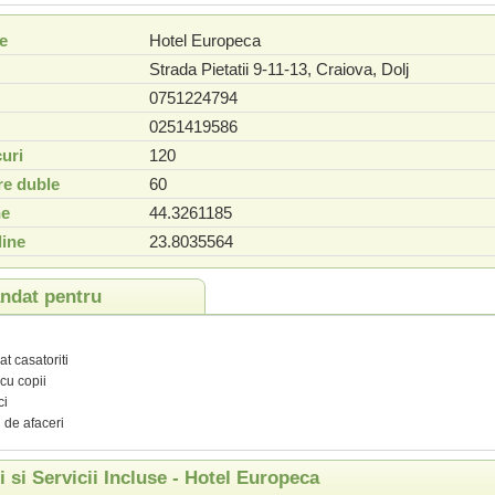
e
Hotel Europeca
Strada Pietatii 9-11-13
,
Craiova
,
Dolj
0751224794
0251419586
uri
120
e duble
60
ne
44.3261185
ine
23.8035564
dat pentru
t casatoriti
 cu copii
ci
i de afaceri
ti si Servicii Incluse - Hotel Europeca