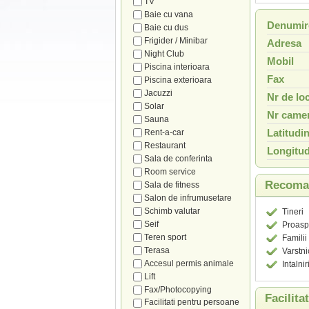
TV
Baie cu vana
Denumir
Baie cu dus
Frigider / Minibar
Adresa
Night Club
Mobil
Piscina interioara
Fax
Piscina exterioara
Jacuzzi
Nr de loc
Solar
Nr camer
Sauna
Latitudi
Rent-a-car
Restaurant
Longitud
Sala de conferinta
Room service
Recoman
Sala de fitness
Salon de infrumusetare
Schimb valutar
Tineri
Seif
Proaspa
Teren sport
Familii
Terasa
Varstni
Accesul permis animale
Intalnir
Lift
Fax/Photocopying
Facilita
Facilitati pentru persoane