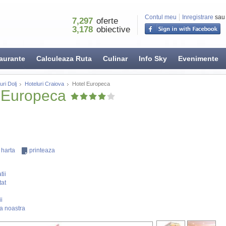
Contul meu
Inregistrare
sau
7,297
oferte
3,178
obiective
aurante
Calculeaza Ruta
Culinar
Info Sky
Evenimente
uri Dolj
Hoteluri Craiova
Hotel Europeca
 Europeca
 harta
printeaza
tii
tat
i
a noastra