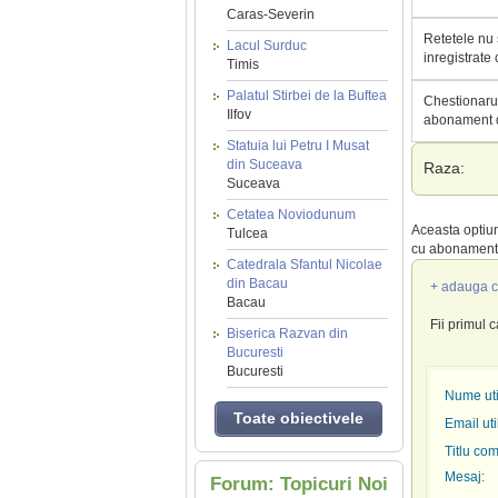
Caras-Severin
Retetele nu 
Lacul Surduc
inregistrate
Timis
Palatul Stirbei de la Buftea
Chestionarul
Ilfov
abonament d
Statuia lui Petru I Musat
din Suceava
Raza:
Suceava
Cetatea Noviodunum
Aceasta optiun
Tulcea
cu abonament 
Catedrala Sfantul Nicolae
din Bacau
+ adauga c
Bacau
Fii primul 
Biserica Razvan din
Bucuresti
Bucuresti
Nume util
Toate obiectivele
Email uti
Titlu com
Mesaj:
Forum: Topicuri Noi