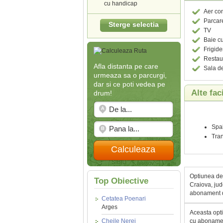
cu handicap
Aer con
Parcar
Sterge selectia
TV
Baie c
Frigide
Restau
Afla distanta pe care
Sala de
urmeaza sa o parcurgi,
dar si ce poti vedea pe
Alte fac
drum!
Spal
Tran
Calculeaza
Optiunea de 
Top Obiective
Craiova, jude
abonament d
Cetatea Poenari
Arges
Aceasta opti
Cheile Nerei
cu abonamen