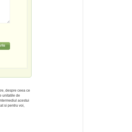
riu
tre, despre ceea ce
 unitatile de
intermediul acestui
at si pentru voi,