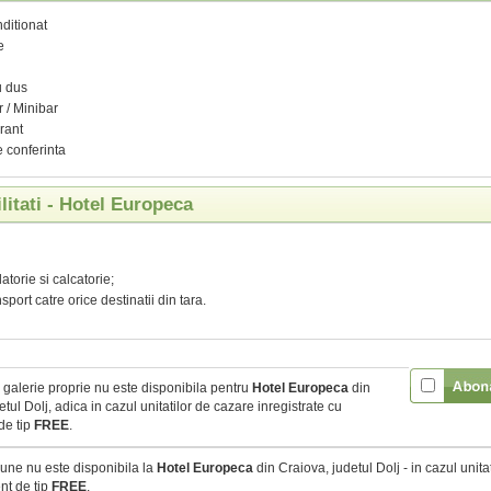
ditionat
e
u dus
r / Minibar
rant
 conferinta
ilitati - Hotel Europeca
atorie si calcatorie;
sport catre orice destinatii din tara.
galerie proprie nu este disponibila pentru
Hotel Europeca
din
tul Dolj, adica in cazul unitatilor de cazare inregistrate cu
e tip
FREE
.
une nu este disponibila la
Hotel Europeca
din Craiova, judetul Dolj - in cazul unitat
t de tip
FREE
.