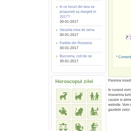
In ce locuri din tara va
propuneti sa mergeti in
2017?
30-01-2017
Vacanta mea de iarna
30-01-2017
Partiile din Romania
30-01-2017
Bucovina, colt de rai
* Comenta
30-01-2017
Parerea noas
Horoscopul zilei
In curand vom 
inseamna turis
cazare si alim
website. Vom de
gazdele celor c