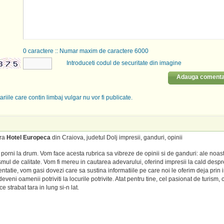
0
caractere :: Numar maxim de caractere 6000
Introduceti codul de securitate din imagine
Adauga comenta
riile care contin limbaj vulgar nu vor fi publicate.
tra
Hotel Europeca
din Craiova, judetul Dolj impresii, ganduri, opinii
porni la drum. Vom face acesta rubrica sa vibreze de opinii si de ganduri: ale noas
mul de calitate. Vom fi mereu in cautarea adevarului, oferind impresii la cald despre
entatie, vom gasi dovezi care sa sustina informatiile pe care noi le oferim deja prin 
veni oamenii potriviti la locurile potrivite. Atat pentru tine, cel pasionat de turism, c
e strabat tara in lung si-n lat.