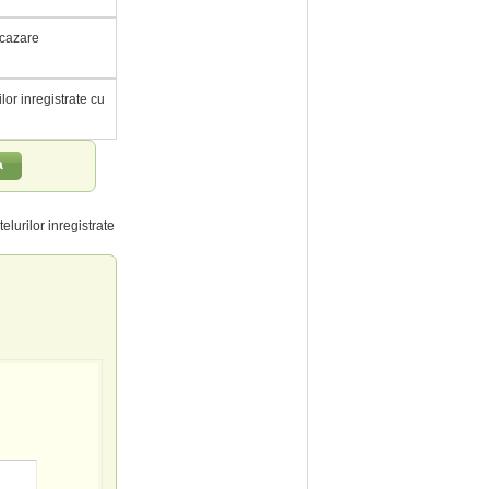
e cazare
ilor inregistrate cu
a
elurilor inregistrate