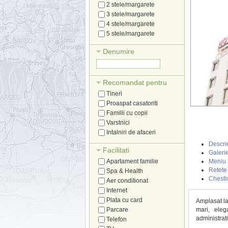
2 stele/margarete
3 stele/margarete
4 stele/margarete
5 stele/margarete
Denumire
Recomandat pentru
Tineri
Proaspat casatoriti
Familii cu copii
Varstnici
Intalniri de afaceri
Descri
Facilitati
Galerie
Apartament familie
Meniu
Retete
Spa & Health
Chesti
Aer conditionat
Internet
Plata cu card
Amplasat la
Parcare
mari, eleg
administrati
Telefon