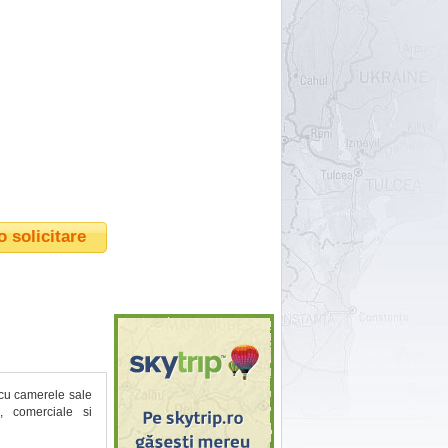
o solicitare
 cu camerele sale
e, comerciale si