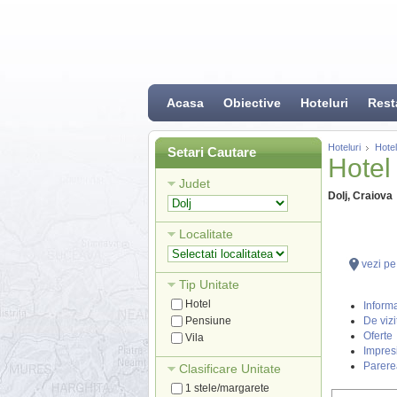
Acasa
Obiective
Hoteluri
Rest
Hoteluri
Hotel
Setari Cautare
Hotel
Judet
Dolj, Craiova
Localitate
vezi pe
Tip Unitate
Hotel
Informa
Pensiune
De vizi
Oferte
Vila
Impresi
Parere
Clasificare Unitate
1 stele/margarete