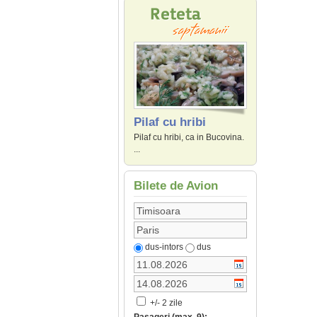
Pilaf cu hribi
Pilaf cu hribi, ca in Bucovina.
...
Bilete de Avion
dus-intors
dus
+/- 2 zile