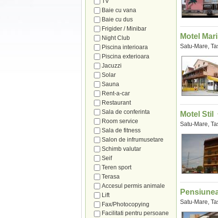
TV
Baie cu vana
Baie cu dus
Frigider / Minibar
Motel Mar
Night Club
Satu-Mare, T
Piscina interioara
Piscina exterioara
Jacuzzi
Solar
Sauna
Rent-a-car
Restaurant
Sala de conferinta
Motel Stil
Room service
Satu-Mare, T
Sala de fitness
Salon de infrumusetare
Schimb valutar
Seif
Teren sport
Terasa
Accesul permis animale
Pensiunea
Lift
Satu-Mare, T
Fax/Photocopying
Facilitati pentru persoane