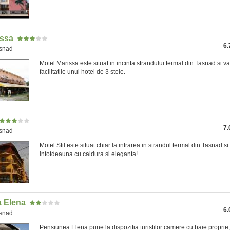
issa
6.
asnad
Motel Marissa este situat in incinta strandului termal din Tasnad si va
facilitatile unui hotel de 3 stele.
7.
asnad
Motel Stil este situat chiar la intrarea in strandul termal din Tasnad s
intotdeauna cu caldura si eleganta!
 Elena
6.
asnad
Pensiunea Elena pune la dispozitia turistilor camere cu baie proprie,