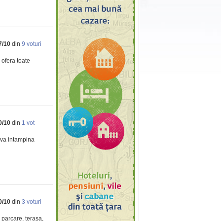
7
/
10
din
9
voturi
 ofera toate
0
/
10
din
1
vot
i va intampina
0
/
10
din
3
voturi
 parcare, terasa,