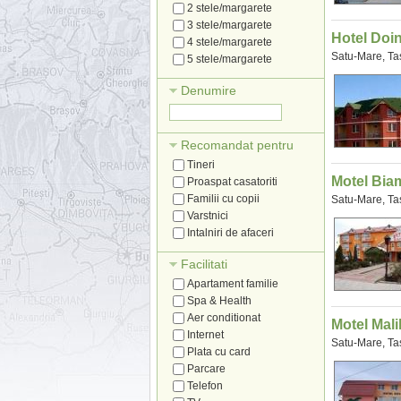
2 stele/margarete
3 stele/margarete
Hotel Doi
4 stele/margarete
Satu-Mare, T
5 stele/margarete
Denumire
Recomandat pentru
Tineri
Motel Bia
Proaspat casatoriti
Familii cu copii
Satu-Mare, T
Varstnici
Intalniri de afaceri
Facilitati
Apartament familie
Spa & Health
Aer conditionat
Motel Mal
Internet
Satu-Mare, T
Plata cu card
Parcare
Telefon