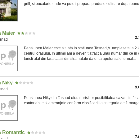
grill, si bucatarie unde va puteti prepara produse culinare dupa bunu
 Maier
2.
asnad
Pensiunea Maier este situata in statiunea Tasnad,Â amplasata la 2 
centrul orasului. In ultimii ani a devenit atractia unui numar din ce i
turisti atat din tara cat si din strainatate datorita apelor sale termal...
 Niky
9.
asnad
Pensiunea Niky din Tasnad ofera turistilor posibilitatea cazarii in 4 
confortabile si amenajate conform clasificarii la categoria de 1 marga
a Romantic
7.
asnad