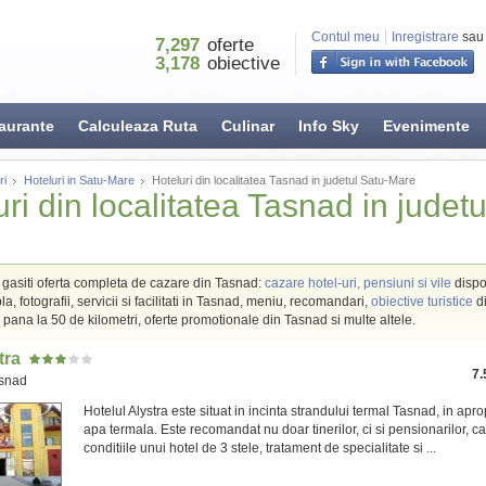
Contul meu
Inregistrare
sau
7,297
oferte
3,178
obiective
aurante
Calculeaza Ruta
Culinar
Info Sky
Evenimente
ri
Hoteluri in Satu-Mare
Hoteluri din localitatea Tasnad in judetul Satu-Mare
ri din localitatea Tasnad in judetu
o gasiti oferta completa de cazare din Tasnad:
cazare hotel-uri, pensiuni si vile
dispon
a, fotografii, servicii si facilitati in Tasnad, meniu, recomandari,
obiective turistice
di
 pana la 50 de kilometri, oferte promotionale din Tasnad si multe altele.
tra
7.
asnad
Hotelul Alystra este situat in incinta strandului termal Tasnad, in apr
apa termala. Este recomandat nu doar tinerilor, ci si pensionarilor, c
conditiile unui hotel de 3 stele, tratament de specialitate si ...