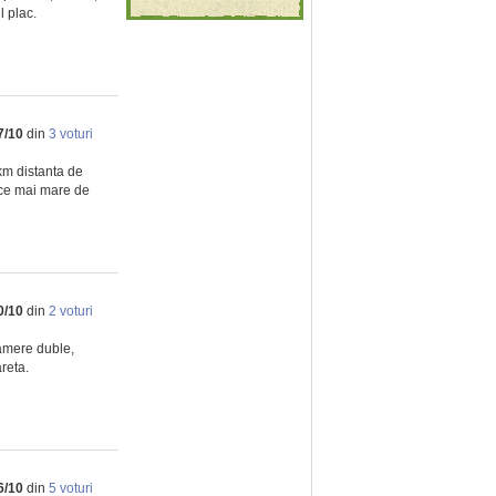
l plac.
7
/
10
din
3
voturi
km distanta de
n ce mai mare de
0
/
10
din
2
voturi
camere duble,
reta.
6
/
10
din
5
voturi