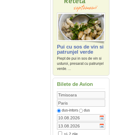
Pui cu sos de vin si
patrunjel verde
Piept de pui in sos de vin si
usturoi, presarat cu patrunjel
verde. ...
Bilete de Avion
dus-intors
dus
+/- 2 zile