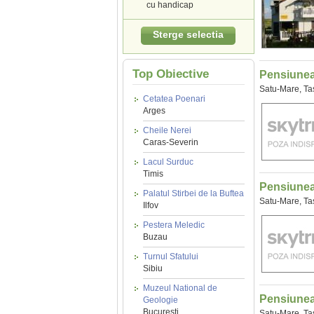
cu handicap
Sterge selectia
Top Obiective
Pensiunea
Satu-Mare, T
Cetatea Poenari
Arges
Cheile Nerei
Caras-Severin
Lacul Surduc
Timis
Pensiunea
Palatul Stirbei de la Buftea
Satu-Mare, T
Ilfov
Pestera Meledic
Buzau
Turnul Sfatului
Sibiu
Muzeul National de
Pensiune
Geologie
Bucuresti
Satu-Mare, T