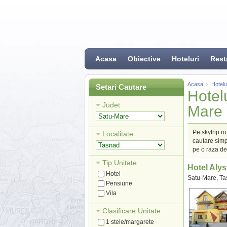
Acasa
Obiective
Hoteluri
Rest
Acasa
Hotelu
Setari Cautare
Hotelu
Judet
Mare
Pe skytrip.r
Localitate
cautare simpl
pe o raza de
Tip Unitate
Hotel Alys
Hotel
Satu-Mare, T
Pensiune
Vila
Clasificare Unitate
1 stele/margarete