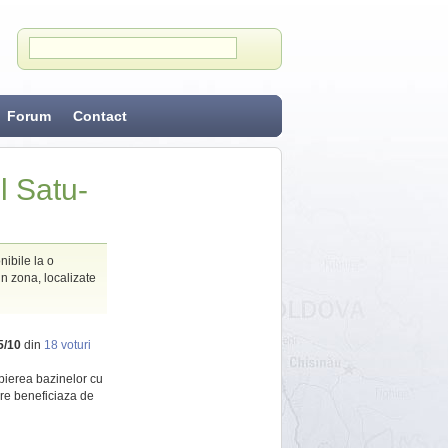
Forum
Contact
l Satu-
ibile la o
n zona, localizate
5
/
10
din
18
voturi
opierea bazinelor cu
are beneficiaza de