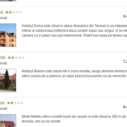
na
6.
asnad
Hotelul Doina este situat in afara strandului din Tasnad si va intamp
intima si calduroasa.Indiferent daca sunteti cuplu sau singur, vi se of
camere cu 2 paturi sau pat matrimonial. Puteti lua masa pe terasa sau
min
7.
asnad
Motelul Biamin este situat intr-o zona linistita, langa strandul termal 
ofera ocazia de a petrece un sejur placut bucurandu-va de serviciile d
ibu
8.
asnad
Motel Malibu ofera conditii bune de cazare si este situat la 300 m d
termala, intr-un loc linistit.