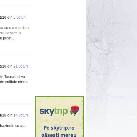
2
/
10
din
5
voturi
ina cu o atmosfera
era cazare in
 putet...
2
/
10
din
21
voturi
din Tasnad si va
e calitate oferite.
4
/
10
din
14
voturi
e bazinele cu apa