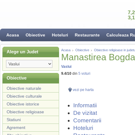
7,
3,
Acasa
Obiective
Hoteluri
Restaurante
Calculeaza R
Acasa
Obiective
Obiective religioase in judetu
Alege un Judet
Manastirea Bogda
Vaslui
9.4
/
10
din
5
voturi
Obiective
Obiective naturale
vezi pe harta
Obiective culturale
Obiective istorice
Informatii
Obiective religioase
De vizitat
Statiuni
Comentarii
Hoteluri
Agrement