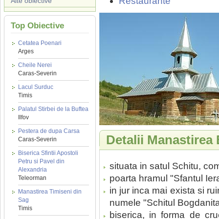
Restaurante
Alte obiective
Top Obiective
Cetatea Poenari
Arges
Cheile Nerei
Caras-Severin
Lacul Surduc
Timis
Palatul Stirbei de la Buftea
Ilfov
Pestera de dupa Carsa
Detalii Manastirea
Caras-Severin
Biserica Sfintii Apostoli
Petru si Pavel din
situata in satul Schitu, c
Alexandria
poarta hramul "Sfantul Ier
Teleorman
in jur inca mai exista si r
Manastirea Timiseni din
Sag
numele "Schitul Bogdanita
Timis
biserica, in forma de cru