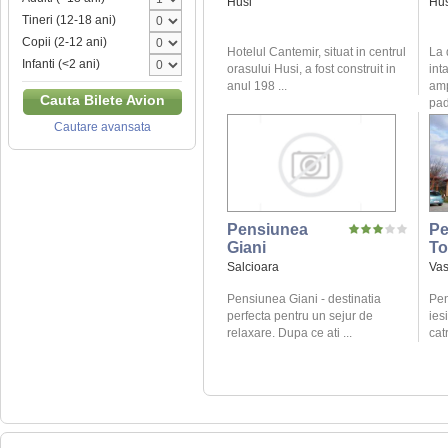
Husi
Hus
Tineri (12-18 ani)
Copii (2-12 ani)
Hotelul Cantemir, situat in centrul
La 
Infanti (<2 ani)
orasului Husi, a fost construit in
int
anul 198 ...
amp
Cauta Bilete Avion
pad
Cautare avansata
Pensiunea
Pe
Giani
To
Salcioara
Vas
Pensiunea Giani - destinatia
Pen
perfecta pentru un sejur de
ies
relaxare. Dupa ce ati ...
catr