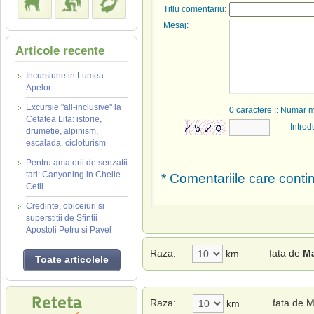
Titlu comentariu:
Mesaj:
Articole recente
Incursiune in Lumea
Apelor
Excursie "all-inclusive" la
0
caractere :: Numar 
Cetatea Lita: istorie,
Introd
drumetie, alpinism,
escalada, cicloturism
Pentru amatorii de senzatii
tari: Canyoning in Cheile
* Comentariile care contin
Cetii
Credinte, obiceiuri si
superstitii de Sfintii
Apostoli Petru si Pavel
Raza:
fata de
Ma
km
Toate articolele
Raza:
fata de 
km