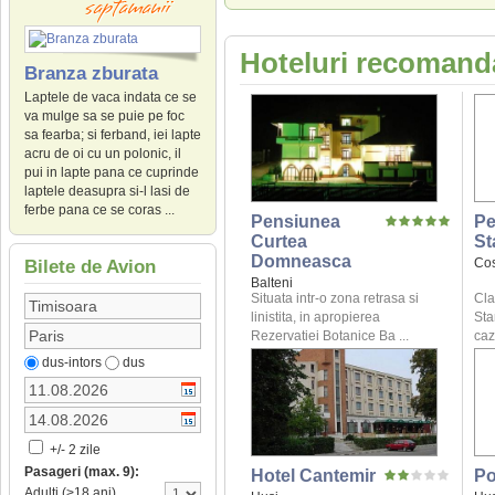
Hoteluri recomanda
Branza zburata
Laptele de vaca indata ce se
va mulge sa se puie pe foc
sa fearba; si ferband, iei lapte
acru de oi cu un polonic, il
pui in lapte pana ce cuprinde
laptele deasupra si-l lasi de
ferbe pana ce se coras ...
Pensiunea
Pe
Curtea
St
Domneasca
Cos
Bilete de Avion
Balteni
Situata intr-o zona retrasa si
Cla
linistita, in apropierea
Sta
Rezervatiei Botanice Ba ...
caz
dus-intors
dus
+/- 2 zile
Pasageri (max. 9):
Hotel Cantemir
Po
Adulti (>18 ani)