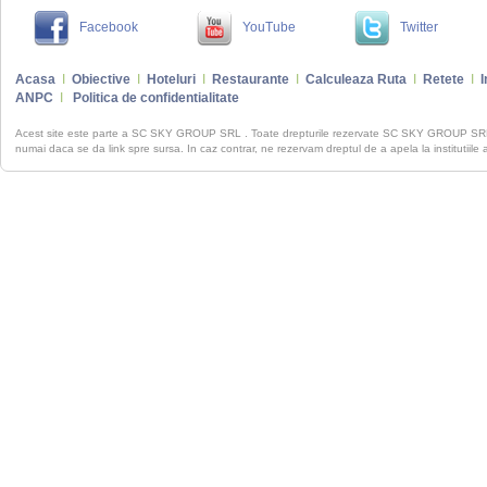
Facebook
YouTube
Twitter
Acasa
I
Obiective
I
Hoteluri
I
Restaurante
I
Calculeaza Ruta
I
Retete
I
I
ANPC
I
Politica de confidentialitate
Acest site este parte a SC SKY GROUP SRL . Toate drepturile rezervate SC SKY GROUP S
numai daca se da link spre sursa. In caz contrar, ne rezervam dreptul de a apela la institutiile 