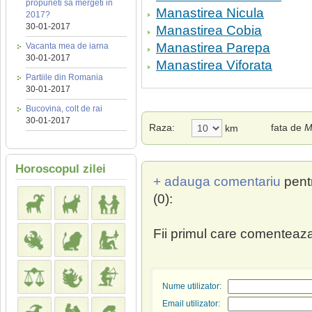
propuneti sa mergeti in
Manastirea Nicula
2017?
30-01-2017
Manastirea Cobia
Manastirea Parepa
Vacanta mea de iarna
30-01-2017
Manastirea Viforata
Partiile din Romania
30-01-2017
Bucovina, colt de rai
30-01-2017
Raza:
fata de
M
km
Horoscopul zilei
+ adauga comentariu
pent
(0):
Fii primul care comenteaza
Nume utilizator:
Email utilizator: