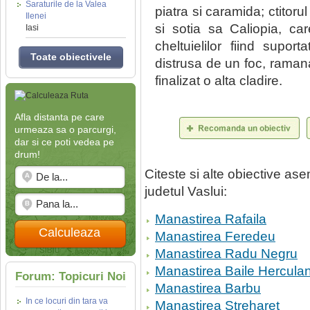
Saraturile de la Valea
piatra si caramida; ctitoru
Ilenei
si sotia sa Caliopia, c
Iasi
cheltuielilor fiind suport
Toate obiectivele
distrusa de un foc, raman
finalizat o alta cladire.
Afla distanta pe care
urmeaza sa o parcurgi,
dar si ce poti vedea pe
drum!
Citeste si alte obiective a
judetul Vaslui:
Manastirea Rafaila
Calculeaza
Manastirea Feredeu
Manastirea Radu Negru
Manastirea Baile Hercula
Forum: Topicuri Noi
Manastirea Barbu
In ce locuri din tara va
Manastirea Streharet