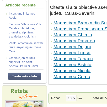
Articole recente
Citeste si alte obiective a
judetul Caras-Severin:
Incursiune in Lumea
Apelor
Manastirea Breaza din Su
Excursie "all-inclusive" la
Manastirea Franciscana S
Cetatea Lita: istorie,
drumetie, alpinism,
Manastirea Chiroiu
escalada, cicloturism
Manastirea Pasarea
Pentru amatorii de senzatii
Manastirea Dejani
tari: Canyoning in Cheile
Cetii
Manastirea Lupsa
Manastirea Tanacu
Credinte, obiceiuri si
superstitii de Sfintii
Manastirea Bistrita
Apostoli Petru si Pavel
Manastirea Nicula
Manastirea Cornu
Toate articolele
Raza:
fata de
M
km