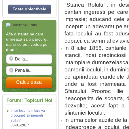
"Stanca Rolului"; in des
Toate obiectivele
cantari ingeresti pe care
impresie; aducand cele au
inceput un adevarat peler
fata locului au fost adus
Afla distanta pe care
urmeaza sa o parcurgi,
copaci, ca semn al evlavie
dar si ce poti vedea pe
in 8 iulie 1858, cantarile 
drum!
stancii, incat credincios
intamplare dumnezeiasca; 
oamenii locului, in dumini
ce aprindeau candelele de
Calculeaza
unde a fost intemeiata
Sfantului Prooroc Ilie
neacoperita de scoarta, 
Forum: Topicuri Noi
dezvolte; acest fapt a 
In ce locuri din tara va
sfinteniei locului;
propuneti sa mergeti in
in urma celor auzite de la
2017?
30-01-2017
indeaproape a locului, de