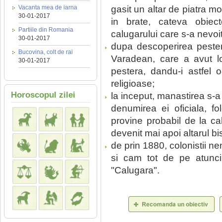
Vacanta mea de iarna
gasit un altar de piatra m
30-01-2017
in brate, cateva obiect
Partiile din Romania
calugarului care s-a nevoit
30-01-2017
dupa descoperirea pesteri
Bucovina, colt de rai
Varadean, care a avut lo
30-01-2017
pestera, dandu-i astfel o
religioase;
Horoscopul zilei
la inceput, manastirea s-a
denumirea ei oficiala, fo
provine probabil de la ca
devenit mai apoi altarul bis
de prin 1880, colonistii n
si cam tot de pe atunci
"Calugara".