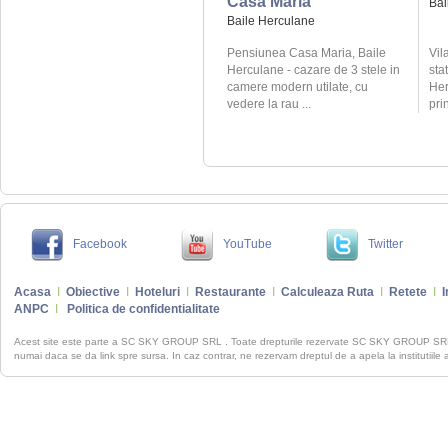
Casa Maria
Bai
Baile Herculane
Pensiunea Casa Maria, Baile
Vil
Herculane - cazare de 3 stele in
sta
camere modern utilate, cu
Her
vedere la rau ...
pri
Facebook
YouTube
Twitter
Acasa
I
Obiective
I
Hoteluri
I
Restaurante
I
Calculeaza Ruta
I
Retete
I
I
ANPC
I
Politica de confidentialitate
Acest site este parte a SC SKY GROUP SRL . Toate drepturile rezervate SC SKY GROUP S
numai daca se da link spre sursa. In caz contrar, ne rezervam dreptul de a apela la institutiile 