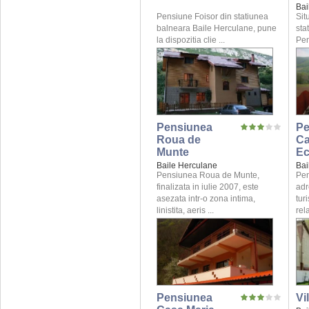
Bai
Pensiune Foisor din statiunea
Sit
balneara Baile Herculane, pune
sta
la dispozitia clie ...
Pen
Pensiunea
Pe
Roua de
C
Munte
Ec
Baile Herculane
Bai
Pensiunea Roua de Munte,
Pen
finalizata in iulie 2007, este
adr
asezata intr-o zona intima,
tur
linistita, aeris ...
rela
Pensiunea
Vi