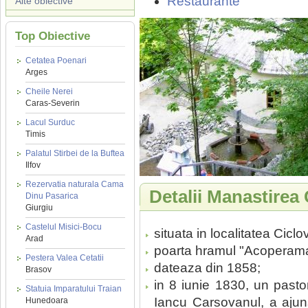
Restaurante
Alte obiective
Top Obiective
Cetatea Poenari
Arges
Cheile Nerei
Caras-Severin
Lacul Surduc
Timis
Palatul Stirbei de la Buftea
Ilfov
Rezervatia naturala Cama
Detalii Manastirea
Dinu Pasarica
Giurgiu
Castelul Misici-Bocu
situata in localitatea Cic
Arad
poarta hramul "Acoperama
Pestera Valea Cetatii
dateaza din 1858;
Brasov
in 8 iunie 1830, un past
Statuia Imparatului Traian
Iancu Carsovanul, a aju
Hunedoara