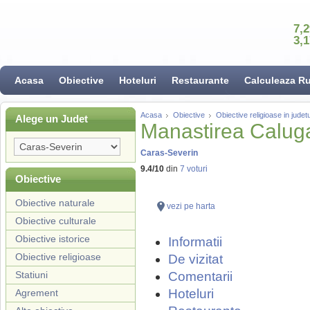
7,
3,
Acasa
Obiective
Hoteluri
Restaurante
Calculeaza R
Acasa
Obiective
Obiective religioase in jude
Alege un Judet
Manastirea Calug
Caras-Severin
9.4
/
10
din
7
voturi
Obiective
Obiective naturale
vezi pe harta
Obiective culturale
Obiective istorice
Informatii
Obiective religioase
De vizitat
Statiuni
Comentarii
Hoteluri
Agrement